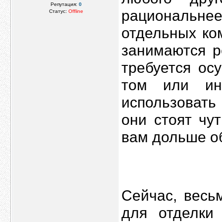
Репутация:
0
рациональн
Статус:
Offline
отдельных ко
занимаются р
требуется ос
том или ин
использоват
они стоят чу
вам дольше о
Сейчас, весь
для отделки 