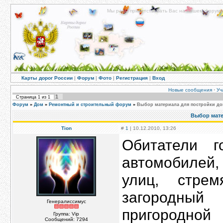
Мы рады приветствовать Вас на нашем форуме!
Карты дорог России
|
Форум
|
Фото
|
Регистрация
|
Вход
Новые сообщения
·
Уч
1
Страница
1
из
1
Форум
»
Дом
»
Ремонтный и строительный форум
»
Выбор материала для постройки д
Выбор мате
Tion
#
1
| 10.12.2010, 13:26
Обитатели г
автомобилей,
улиц, стре
загородный
Генералиссимус
пригородной
Группа: Vip
Сообщений:
7294