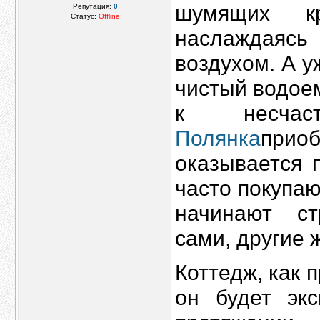
шумящих кр
Репутация:
0
Статус:
Offline
наслаждаясь 
воздухом. А у
чистый водоем
к несча
Полянка
при
оказывается 
часто покупаю
начинают ст
сами, другие 
Коттедж, как п
он будет экс