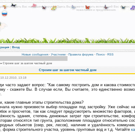
риветствовать Вас на нашем форуме! Здесь Вы сможете задать волнующий Вас вопрос, по
пожелания и предложения.
Мы постараемся быть полезными для Вас!
трация
|
Вход
Новые сообщения
·
Участники
·
Правила форума
·
Поиск
·
RSS
»
Строим шаг за шагом частный дом
Строим шаг за шагом частный дом
 10.12.2010, 13:18
и часто задают вопрос: "Как самому построить дом и какова стоимост
му - скажете Вы. В случае если, Вы считаете, это единственно возмо
.
к, какие главные этапы строительства дома?
чала нужно произвести выбор площадки под застройку. Уже сейчас на
бок и просчетов, так как следует предусмотреть множество факторов,
ёжность здания, степень денежных затрат при строительстве, комфо
торам относятся тип грунта, расположение площадки относительно со
родных объектов (озер, рек, лесов), наличие и удалённость коммуник
), форма строительного участка, уровень грунтовых вод и т.д. Читайте
к