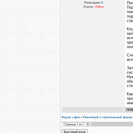
По
Репутация:
0
Статус:
Offline
По
пом
по
стр
Ког
зал
исп
пр
пол
Сл
исп
Зат
сис
Ну
обу
сте
Как
про
неи
Форум
»
Дом
»
Ремонтный и строительный форум
1
Страница
1
из
1