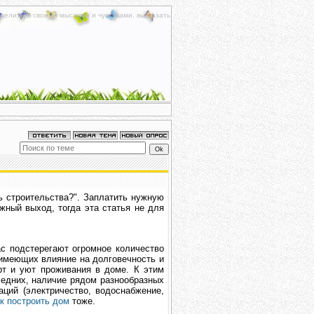
делиться своими мыслями и чувствами, высказать
ь строительства?". Заплатить нужную
жный выход, тогда эта статья не для
с подстерегают огромное количество
 имеющих влияние на долговечность и
рт и уют проживания в доме. К этим
седних, наличие рядом разнообразных
аций (электричество, водоснабжение,
ак построить дом
тоже.