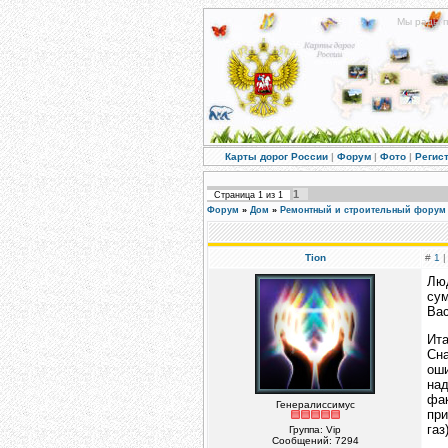
Мы рады п
Карты дорог России
|
Форум
|
Фото
|
Регис
1
Страница
1
из
1
Форум
»
Дом
»
Ремонтный и строительный форум
Tion
#
1
|
Люд
сум
Вас
Ита
Сна
оши
над
фак
Генералиссимус
при
газ
Группа: Vip
Сообщений:
7294