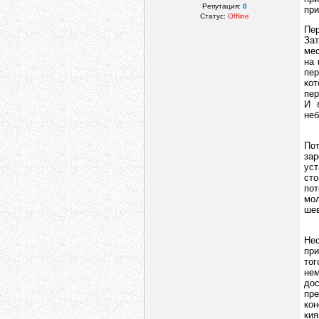
Репутация:
0
при
Статус:
Offline
Пе
Зат
мес
на 
пер
кот
пер
И 
неб
Пот
зар
ус
ст
пот
мол
шев
Нес
при
тог
нем
до
пре
кон
кия