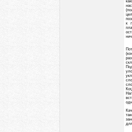
как
нас
(по
це
поэ
к 
пл
ост
нич
По
(ко
раз
скл
По
уло
укл
сло
сло
Ког
Наг
вст
одн
Кач
та
зан
для