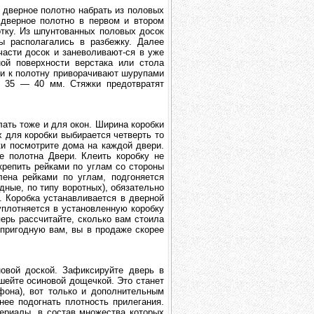
 дверное полотно набрать из половых
 дверное полотно в первом и втором
тку. Из шпунтованных половых досок
ы располагались в разбежку. Далее
асти досок и заневоливают-ся в уже
ой поверхности верстака или стола
ки к полотну приворачивают шурупами
 35 — 40 мм. Стяжки предотвратят
ать тоже и для окон. Ширина коробки
 для коробки выбирается четверть то
ки посмотрите дома на каждой двери.
 полотна Двери. Клеить коробку не
крепить рейками по углам со стороны
лена рейками по углам, подгоняется
дные, по типу воротных), обязательно
. Коробка устанавливается в дверной
уплотняется в установленную коробку
ерь рассчитайте, сколько вам стоила
 пригодную вам, вы в продаже скорее
овой доской. Зафиксируйте дверь в
шейте осиновой дощечкой. Это станет
фона), вот только и дополнительным
ее подогнать плотность прилегания.
териалы, в состав множества которых