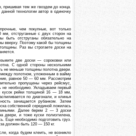
, пришивая тем же гвоздем до конца.
данной технологии автор в одиночку
прочные, чем покупные, вот только
 мм, отструганные с двух сторон на
ы быть отструганы обязательно на
ны вверху. Поэтому какой бы толщины
 толщины. Раз вы строгаете доски на
аняется.
озьмите две доски — сороковки или
тна. С одной стороны несколькими
ть не меньше толщины полотна двери.
ы между полотном, уложенным в вайму
ние, равное 50 — 60 мм. Рассмотрим
ительно пропущены через рейсмус,
ть не необходимо. Укладываем первый
я кусок рейки толщиной 16 — 18 мм,
спиливается по диагонали, и клинья
ность зачищается рубанком. Затем
оска собственной серединой ложилась
клиньями. Далее берем 2 — 3 доски
 двери, и тоже куски полиэтилена,
сь. Еще необходимо подготовить груз.
уза должен быть 120 — 150 кг.
ле, когда будем клеить, не возникло