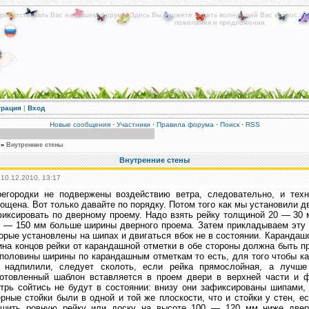
риветствовать Вас на нашем форуме! Здесь Вы сможете задать волнующий Вас вопрос, по
пожелания и предложения.
Мы постараемся быть полезными для Вас!
трация
|
Вход
Новые сообщения
·
Участники
·
Правила форума
·
Поиск
·
RSS
»
Внутренние стены
Внутренние стены
 10.12.2010, 13:17
регородки не подвержены воздействию ветра, следовательно, и техн
ощена. Вот только давайте по порядку. Потом того как мы установили д
иксировать по дверному проему. Надо взять рейку толщиной 20 — 30 
 — 150 мм больше ширины дверного проема. Затем прикладываем эту р
орые установлены на шипах и двигаться вбок не в состоянии. Карандаш
на концов рейки от карандашной отметки в обе стороны должна быть п
половины ширины по карандашным отметкам то есть, для того чтобы ка
 надпилили, следует сколоть, если рейка прямослойная, а лучше
готовленный шаблон вставляется в проем двери в верхней части и ф
трь сойтись не будут в состоянии: внизу они зафиксированы шипами,
рные стойки были в одной и той же плоскости, что и стойки у стен, е
ишить ровную рейку или доску на высоте 100 — 120 мм ниже дверн