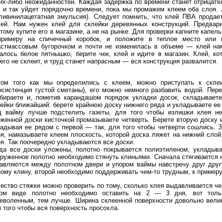
их-либо неожиданностей. Каждая задержка по времени станет отрицате
 и так уйдет порядочно времени, пока мы промажем клеем оба слоя.
ливинилацетатная эмульсия). Следует помнить, что клей ПВА продае
лей. Нам нужен клей для склейки деревянных конструкций. Предвари
тому купите его в магазине, а не на рынке. Для проверки капните капел
примеру на спичечный коробок, и положите в теплое место или 
астмассовым бугорочком и почти не изменилась в объеме — клей нам
алось белое пятнышко, берите чек, клей и идите в магазин. Клей, к
его не склеит, и труд станет напрасным — вся конструкция развалится.
том того как мы определились с клеем, можно приступать к склеи
нсистенция густой сметаны), его можно немного разбавить водой. Пе
бираете и, пометив карандашом порядок укладки досок, складываете
ейки ближайший: берете крайнюю доску нижнего ряда и укладываете ее
д вайму лучше подстелить газеты, для того чтобы излишки клея не
женной доски кисточкой промазываете четверть. Берете вторую доску и
адывая ее рядом с первой — так, для того чтобы четверти сошлись. 
я, намазываете клеем плоскость, которой доска ляжет на нижний слой
я. Так поочередно укладываются все доски.
да все доски уложены, полотно покрывается полиэтиленом, укладываю
руженное полотно необходимо стянуть клиньями. Сначала стягивается н
авляются между полотном двери и упором ваймы навстречу друг другу
ому клину, второй необходимо поддерживать чем-то трудным, к пример
ество стяжки можно проверить по тому, сколько клея выдавливается че
ком виде полотно необходимо оставить на 2 — 3 дня, вот толь
еволенным, тем лучше. Ширина склеенной поверхности довольно велик
 того чтобы вся поверхность просохла.