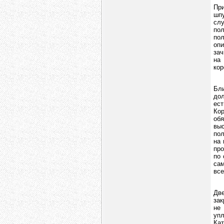
При
шпу
слу
по
пол
оп
зач
на
кор
Бли
дол
ест
Ко
обя
выс
пол
на 
про
по 
сам
все
Дв
зак
не
упл
Кат