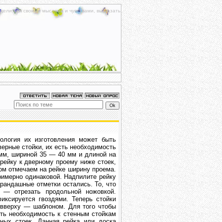
делиться своими мыслями и чувствами, высказать
ология их изготовления может быть
верные стойки, их есть необходимость
мм, шириной 35 — 40 мм и длиной на
ейку к дверному проему ниже стоек,
ом отмечаем на рейке ширину проема.
римерно одинаковой. Надпилите рейку
рандашные отметки остались. То, что
 — отрезать продольной ножовкой.
иксируется гвоздями. Теперь стойки
 вверху — шаблоном. Для того чтобы
сть необходимость к стенным стойкам
ых стоек. Данная рейка или доска