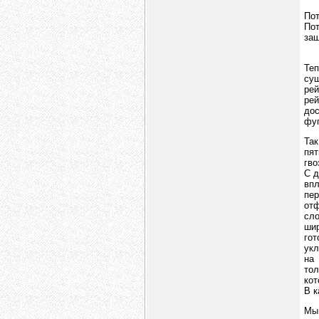
Пот
Пот
заш
Те
су
ре
рей
до
фуг
Та
пя
гво
С д
впл
пе
отф
сл
шир
го
укл
на
то
кот
В к
Мы 