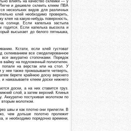
льно влиять на качество склейки — у
 Легче и дешевле склеить клеем ПВА
тся нескольких видов для различных
тельно клей необходимо проверить,
ьку клея на какую-нибудь поверхность,
на солнце. Если капелька застыла
 годится. Если капелька высохла и
оторый высыхает до белого пятнышка,
ванию. Кстати, если клей густоват
ред склеиванием все смоделированное
 все аккуратно стопочками. Порядок
 в вайму на подложенный полиэтилен.
 попали на верстак или на стол. У
 у нее также промазываете четверть,
Затем берете крайнюю доску верхнего
, и намазываете клеем доски нижнего
тся доски, а на них ставится груз.
ижний слой, а затем верхний. Клинья
. Аккуратно постукивая молотком по
у вторым молотком.
рез швы и как плотно они прилегли. В
ко, чем дольше полотно пролежит
а, и необходимо порядочно времени,