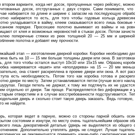
 втором варианте, когда нет досок, пропущенных через рейсмус, можно
нтованных досок, отструганных с двух сторон. Сами понимаете, что
чае набирается по длине и ширине с запасом на последующую обрабо
лотно набирается то есть, для того чтобы годовые кольца древесин
отно укладывается в вайму, клеем смазываются всего лишь боковые ч
исанном порядке. Просохшее полотно вынимают из ваймы и на ровн
ищают от клея и возможных неровностей в стыках досок. Потом зачист
 клею поперечные стяжки из реек толщиной 20 — 25 мм и шириной
обление полотна и добавят ему прочности.
жайший этап — изготовление дверной коробки. Коробки необходимо дел
жна быть на 10 — 15 мм больше толщины двери или окна. В заготовках
ь, для того чтобы остался выступ 10x10 или 15х15 мм. Образец короб
робка намеревается «вшип» или «вполдерева» на 15 — 20 мм меньше
зательно, она станет раскреплена в проеме двери или окна. А вот рас
тупа есть необходимость. Потом того как коробка готова и раскреп
отно двери по месту. Затем устанавливаются петли (лучше всего накла
шурупах. Гвозди петель не держат, к тому же подтянуть их не удастся
ем отдельно от двери. Так проще. Распределяется без деформации и 
старым отверстиям и в случае восстребованности подстругивается. Теп
одельная дверь и сколько стоит такую дверь заказать. Ведь готовую,
го не найдете.
ерь, которая ведет в парную, можно со стороны парной обшить осин
рытом состоянии и изнутри, по месту очень тщательнейшим образом об
 всего лишь декоративной деталью (дверь не выделяется из общего 
отнением. Дополнительно утеплять дверь не следует. Лучше тщательн
егорически не рекомендуется применять какие-либо синтетические ма