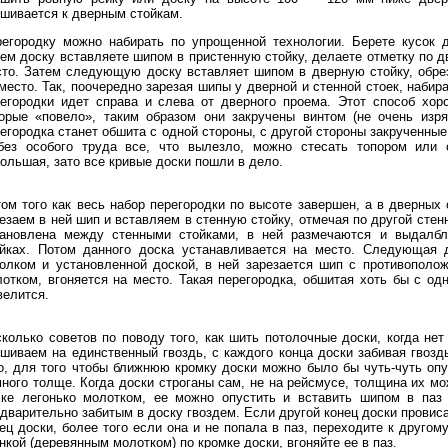
шивается к дверным стойкам.
регородку можно набирать по упрощенной технологии. Берете кусок 
ем доску вставляете шипом в пристенную стойку, делаете отметку по дв
то. Затем следующую доску вставляет шипом в дверную стойку, обрез
место. Так, поочередно зарезая шипы у дверной и стенной стоек, набир
егородки идет справа и слева от дверного проема. Этот способ хор
орые «повело», таким образом они закручены винтом (не очень изряд
егородка станет обшита с одной стороны, с другой стороны закрученны
без особого труда все, что вылезло, можно стесать топором или с
ольшая, зато все кривые доски пошли в дело.
ом того как весь набор перегородки по высоте завершен, а в дверных 
езаем в ней шип и вставляем в стенную стойку, отмечая по другой стенн
тановлена между стенными стойками, в ней размечаются и выдалб
ойках. Потом данного доска устанавливается на место. Следующая 
олком и установленной доской, в ней зарезается шип с противополож
отком, вгоняется на место. Такая перегородка, обшитая хоть бы с одн
елится.
колько советов по поводу того, как шить потолочные доски, когда не
шиваем на единственный гвоздь, с каждого конца доски забивая гвозд
о, для того чтобы ближнюю кромку доски можно было бы чуть-чуть оп
ного толще. Когда доски строганы сам, не на рейсмусе, толщина их мож
ске легонько молотком, ее можно опустить и вставить шипом в паз
дварительно забитым в доску гвоздем. Если другой конец доски провис
ец доски, более того если она и не попала в паз, переходите к другому
нкой (деревянным молотком) по кромке доски, вгоняйте ее в паз.