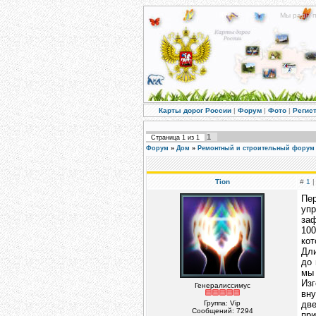
Мы рады п
Карты дорог России
|
Форум
|
Фото
|
Регис
1
Страница
1
из
1
Форум
»
Дом
»
Ремонтный и строительный форум
Tion
#
1
|
Пе
упр
заф
100
кот
Дли
до 
мы
Из
Генералиссимус
вну
Группа: Vip
две
Сообщений:
7294
пр