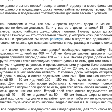
ом данного выньте первый гвоздь и загоняйте доску на место финально
ом данного в предыдущую доску можно забить по второму гвоздю. По 
ил потолок в предбаннике трехметровыми досками весьма с успехом.
перь поговорим о том, как сам и просто сделать двери не менее 
щественно больше дешевые. Если у вас есть доски толщиной 18 — 20
йсмусе, можно набирать двухслойное полотно. Почему доски должн
смусе? Рейсмус — это строгальный станок, у которого ножи расположе
ски вы ни пропускали бы через
рейсмус
, они выходят все одинаковой
овальном станке, где ножи расположены снизу, разница в толщине сохр
к или иначе для изготовления дверей необходимо сделать вайму. В
тидесятки — длиной на 400 — 450 мм больше ширины дверного поло
здями пришейте упоры длиной 120 — 150 мм. Высота упоров должна бы
ругой стороны тоже необходимо пришить упоры то есть, для того чтоб
отную к одному из упоров, и противоположными упорами было расстоя
рвый вариант. Берем доски толщиной 18 — 20 мм, которые предвар
угованы и у них отобрана четверть. У крайних досок четверть отбира
ой досок в вайму и слегка поджимаем клиньями. Для клиньев беретс
иной 50 — 60 мм и длиной 120 — 150 мм. Этот кусок по плоскости ра
товы. Для того чтобы проще работалось клиньями, пиленая поверх
адывается второй слой досок то есть, для того чтобы любая верхняя д
 стык досок нижнего слоя. Второй слой тоже слегка поджимается 
лщиной 40 — 50 мм и длиной на 50 — 60 мм больше ширины полотна
орый подложим под доски и на вайму, для того чтобы они не приклеили
ачестве груза можно взять кирпичи, ведра с песком и т. п. Общий вес гр
все подготовили и предварительно смоделировали, для того чтобы пос