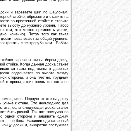
доски и зарезаете шип по шаблонам.
ерной стойке, обрезаете и ставите на
аете по пристенной стойке и ставите
аете высоту до нужного уровня. Набор
ош тем, что можно применять доски,
но, конечно). Потом того как такая
е доски повылезают за общий уровень.
острогать электрорубанком. Работа
стойках зарезаны шипы, берем доску,
ой стойке. Когда данная доска станет
ливаются пазы под шипы в дверных
доска подгоняется по высоте между
ной стороны, и она плотно, трудным
ой стороны, стоит очень жестко и не
т помощников. Первую от стены доску
ь ближе к стене. Это необходимо для
устить, если следующая доска станет
ет быть разной. Так вот, постучав по
 с одной стороны и зашивать одним
ает — не беда. Наживив единственный
 концу доски и, аккуратно постукивая