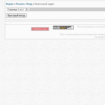
Форум
»
Россия
»
Флуд
»
Налоговый аудит
1
Страница
1
из
1
Все материалы, которы
При использовании материалов, прямая 
Copyright