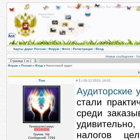
Мы рады приветствовать Вас на нашем форуме!
Карты дорог России
|
Форум
|
Фото
|
Регистрация
|
Вход
Новые сообщения
·
Уч
1
Страница
1
из
1
Форум
»
Россия
»
Флуд
»
Налоговый аудит
Н
Tion
#
1
| 09.12.2010, 16:02
Аудиторские 
стали практи
среди заказ
удивительно
Генералиссимус
налогов це
Группа: Vip
Сообщений:
7294