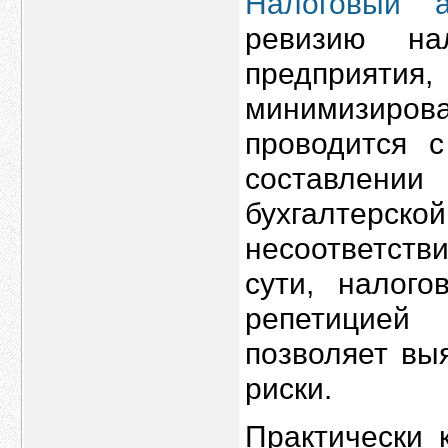
Налоговый а
ревизию на
предприя
минимизиров
проводится 
составлени
бухгалте
несоответств
сути, налого
репетицией
позволяет вы
риски.
Практически 