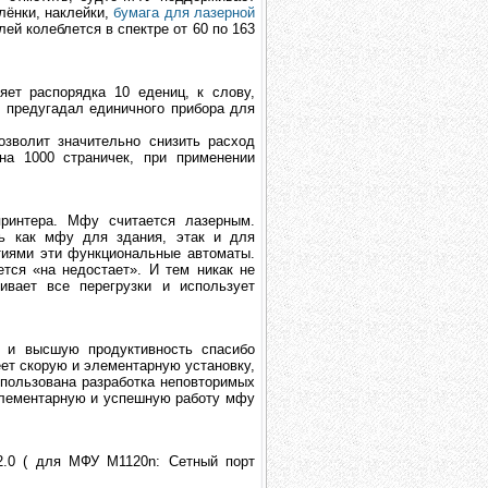
лёнки, наклейки,
бумага для лазерной
лей колеблется в спектре от 60 по 163
ет распорядка 10 едениц, к слову,
е предугадал единичного прибора для
зволит значительно снизить расход
на 1000 страничек, при применении
ринтера. Мфу считается лазерным.
ть как мфу для здания, этак и для
тиями эти функциональные автоматы.
тся «на недостает». И тем никак не
ивает все перегрузки и использует
и и высшую продуктивность спасибо
ет скорую и элементарную установку,
пользована разработка неповторимых
элементарную и успешную работу мфу
2.0 ( для МФУ M1120n: Сетный порт