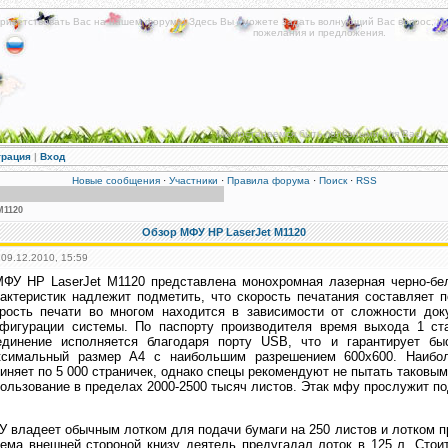
риветствовать Вас на нашем форуме! Здесь Вы сможете задать волнующий Вас вопрос, по
пожелания и предложения.
Мы постараемся быть полезными для Вас!
трация
|
Вход
Новые сообщения
·
Участники
·
Правила форума
·
Поиск
·
RSS
M1120
Обзор МФУ HP LaserJet M1120
 09.12.2010, 15:59
МФУ HP LaserJet M1120 представлена монохромная лазерная черно-бе
актеристик надлежит подметить, что скорость печатания составляет п
орость печати во многом находится в зависимости от сложности док
нфигурации системы. По паспорту производителя время выхода 1 ста
единение исполняется благодаря порту USB, что и гарантирует быс
ксимальный размер А4 с наибольшим разрешением 600х600. Наибол
иняет по 5 000 страничек, однако спецы рекомендуют не пытать таковы
ользование в пределах 2000-2500 тысяч листов. Этак мфу прослужит п
 владеет обычным лотком для подачи бумаги на 250 листов и лотком пр
ема внешней стороной книзу деятель предугадал лоток в 125 л. Стои