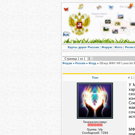
Мы рады п
Карты дорог России
|
Форум
|
Фото
|
Регис
1
Страница
1
из
1
Форум
»
Россия
»
Флуд
»
Обзор МФУ HP LaserJet 
Tion
#
1
|
У 
хар
ск
ко
Со
ма
соч
исп
Генералиссимус
МФУ
Группа: Vip
Сообщений:
7294
при