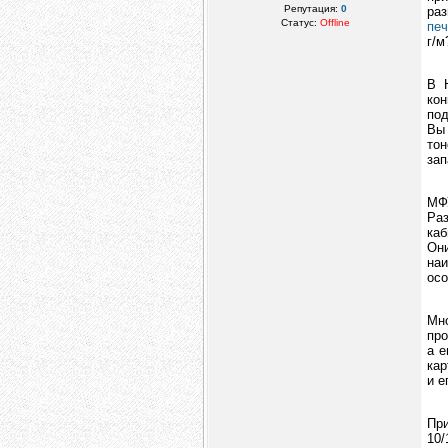
Репутация:
0
раз
Статус:
Offline
печ
г/м
В 
кон
под
Вы
то
зап
МФ
Ра
каб
Они
на
осо
Мн
про
а е
кар
и е
Пр
10/