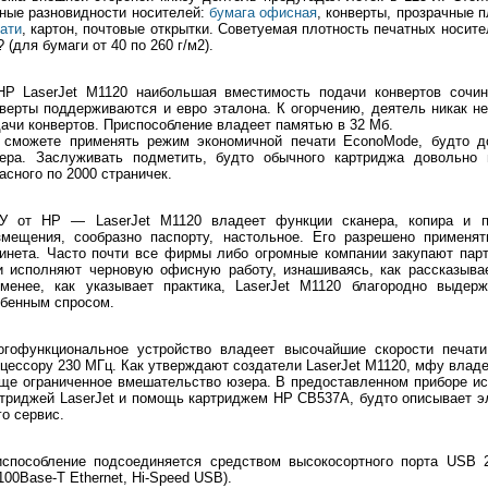
ные разновидности носителей:
бумага офисная
, конверты, прозрачные п
ати
, картон, почтовые открытки. Советуемая плотность печатных носите
? (для бумаги от 40 по 260 г/м2).
HP LaserJet M1120 наибольшая вместимость подачи конвертов сочиня
верты поддерживаются и евро эталона. К огорчению, деятель никак н
ачи конвертов. Приспособление владеет памятью в 32 Мб.
 сможете применять режим экономичной печати EconoMode, будто до
нера. Заслуживать подметить, будто обычного картриджа довольно 
асного по 2000 страничек.
У от HP — LaserJet M1120 владеет функции сканера, копира и п
змещения, сообразно паспорту, настольное. Его разрешено применя
инета. Часто почти все фирмы либо огромные компании закупают пар
 исполняют черновую офисную работу, изнашиваясь, как рассказывае
именее, как указывает практика, LaserJet M1120 благородно выдерж
бенным спросом.
огофункциональное устройство владеет высочайшие скорости печат
цессору 230 МГц. Как утверждают создатели LaserJet M1120, мфу владе
ще ограниченное вмешательство юзера. В предоставленном приборе ис
триджей LaserJet и помощь картриджем HP CB537A, будто описывает 
го сервис.
испособление подсоединяется средством высокосортного порта USB 
100Base-T Ethernet, Hi-Speed USB).