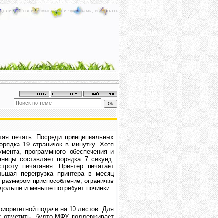
делиться своими мыслями и чувствами, высказать
лая печать. Посреди принципиальных
орядка 19 страничек в минутку. Хотя
умента, программного обеспечения и
ницы составляет порядка 7 секунд.
троту печатания. Принтер печатает
ьшая перегрузка принтера в месяц
м размером приспособление, ограничив
одольше и меньше потребует починки.
иоритетной подачи на 10 листов. Для
т отметить, будто МФУ поддерживает