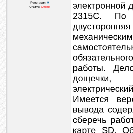
электронной 
Репутация:
0
Статус:
Offline
2315C. По 
двусторонн
механическ
самостоятель
обязательно
работы. Дел
дощечки, 
электрически
Имеется вер
вывода содер
сберечь рабо
карте SD. О