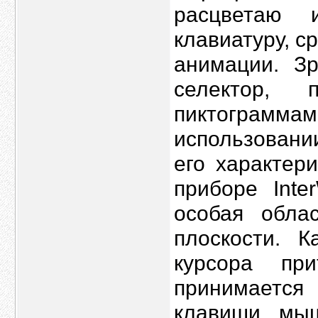
расцветаю 
клавиатуру, с
анимации. Зр
селектор,
пиктограмма
использовани
его характер
приборе Inte
особая обла
плоскости. 
курсора пр
принимаетс
клавиши мы