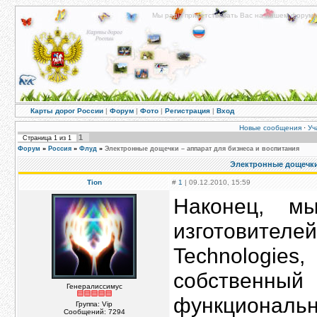
Мы рады приветствовать Вас на нашем форуме!
Карты дорог России
|
Форум
|
Фото
|
Регистрация
|
Вход
Новые сообщения
·
Уч
1
Страница
1
из
1
Форум
»
Россия
»
Флуд
»
Электронные дощечки – аппарат для бизнеса и воспитания
Электронные дощечки 
Tion
#
1
| 09.12.2010, 15:59
Наконец, м
изготовителей 
Technologi
собствен
Генералиссимус
функциональ
Группа: Vip
Сообщений:
7294