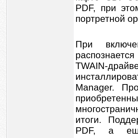
PDF, при это
портретной о
При включе
распознается
TWAIN-др
инсталлирова
Manager. Про
приобретен
многострани
итоги. Подд
PDF, а ещ