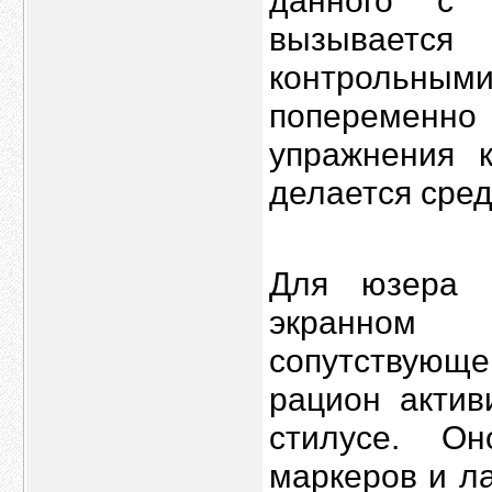
данного с 
вызывается
контрольн
попеременн
упражнения 
делается сре
Для юзера 
экранном
сопутствующе
рацион актив
стилусе. О
маркеров и л