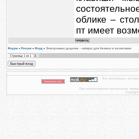
состоятельн
облике – сто
пт имеет возм
Форум
»
Россия
»
Флуд
»
Электронные дощечки – аппарат для бизнеса и воспитания
1
Страница
1
из
1
Все материалы, которы
При использовании материалов, прямая 
Copyright