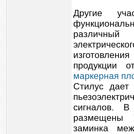
Другие уча
функционал
различный
электричес
изготовлен
продукции о
маркерная пл
Стилус дает 
пьезоэлектр
сигналов. 
размещены У
заминка меж