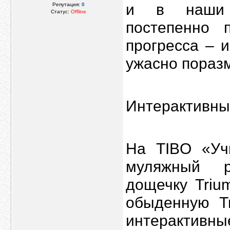
и в наши 
Репутация:
0
Статус:
Offline
постепенно 
прогресса – 
ужасно поразм
Интерактивны
На TIBO «Уч
муляжный р
дощечку Triu
обыденную T
интеракти