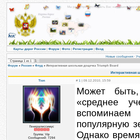
Мы рады приветствовать Вас на нашем форуме!
Карты дорог России
|
Форум
|
Фото
|
Регистрация
|
Вход
Новые сообщения
·
Уч
1
Страница
1
из
1
Форум
»
Россия
»
Флуд
»
Интерактивная школьная дощечка Triumph Board
Интерактивная ш
Tion
#
1
| 09.12.2010, 15:59
Может быть,
«среднее у
вспоминаем
популярную з
Генералиссимус
Однако время
Группа: Vip
Сообщений:
7294