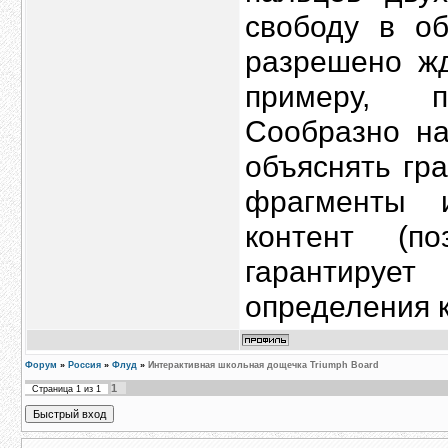
свободу в об
разрешено жд
примеру, п
Сообразно на
объяснять гр
фрагменты 
контент (п
гарантиру
определения к
Форум
»
Россия
»
Флуд
»
Интерактивная школьная дощечка Triumph Board
1
Страница
1
из
1