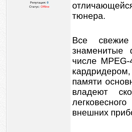
отличающейся
Репутация:
0
Статус:
Offline
тюнера.
Все свежие
знаменитые 
числе MPEG-4
кардридеро
памяти основ
владеют ск
легковесно
внешних приб