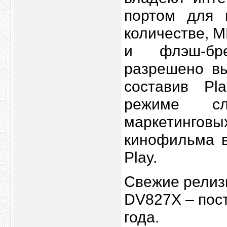
портом для 
количестве, 
и флэш-бр
разрешено вы
составив Pl
режиме сл
маркетинговы
кинофильма в
Play.
Свежие релиз
DV827X – пос
года.