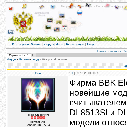
Мы рады приветствовать Вас на нашем форуме!
Карты дорог России
|
Форум
|
Фото
|
Регистрация
|
Вход
Новые сообщения
·
Уч
1
Страница
1
из
1
Форум
»
Россия
»
Флуд
»
Обзор dvd плееров
О
Tion
#
1
| 09.12.2010, 15:58
Фирма BBK Ele
новейшие мод
считывателем 
DL8513SI и DL
Генералиссимус
модели относя
Группа: Vip
Сообщений:
7294