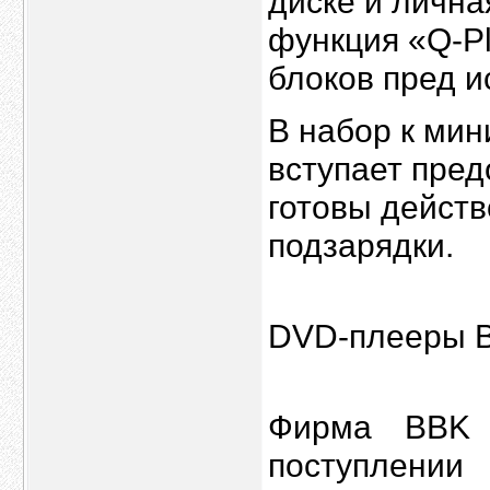
диске и личн
функция «Q-P
блоков пред 
В набор к ми
вступает пре
готовы действ
подзарядки.
DVD-плееры B
Фирма BBK E
поступлени