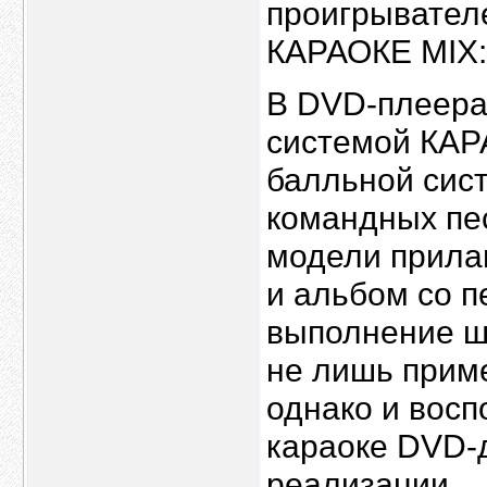
проигрыват
КАРАОКЕ MIX:
В DVD-плеерах
системой КАР
балльной сис
командных пес
модели прилаг
и альбом со п
выполнение ш
не лишь приме
однако и вос
караоке DVD-
реализации.