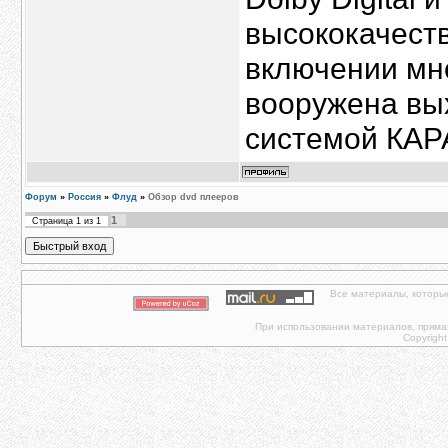
высококачест
включении мн
вооружена вы
системой КАР
Форум
»
Россия
»
Флуд
»
Обзор dvd плееров
1
Страница
1
из
1
Все материалы, которы
При использовании материалов, прямая 
Copyright