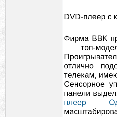
DVD-плеер с 
Фирма BBK п
– топ-моде
Проигрывател
отлично под
телекам, име
Сенсорное уп
панели выдел
плеер Од
масштабирова