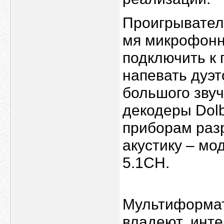
Проигрывател
мя микрофонн
подключить к 
напевать дуэт
большого зву
декодеры Dolby
приборам раз
акустику – м
5.1CH.
Мультиформа
владеют инте