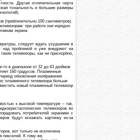
тности. Другая отличительная черта
бокая тональность и большие размеры
хнологий).
в (приблизительно 100 сантиметров).
елевизорам: при работе они изрядно
ломкам экрана.
ературы, следует ждать ухудшение в
ют над проблемой и уже внедряют на
такие телевизоры, как ни прискорбно,
-то в диапазоне от 32 до 63 дюймов
вляет 160 градусов. Плазменные
 период обновления изображения
вес плазменного телевизора больше
поместить новый плазменный телевизор
востью к высокой температуре – так,
идкокристаллических телевизоров во
порадовать потребителей экранами с
ров будут искажать картинку из-за
оров, вот только не исключена
я пикселей. К тому же,