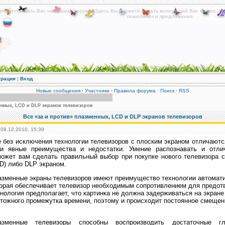
риветствовать Вас на нашем форуме! Здесь Вы сможете задать волнующий Вас вопрос, по
пожелания и предложения.
Мы постараемся быть полезными для Вас!
трация
|
Вход
Новые сообщения
·
Участники
·
Правила форума
·
Поиск
·
RSS
менных, LCD и DLP экранов телевизоров
Все «за и против» плазменных, LCD и DLP экранов телевизоров
 09.12.2010, 15:39
 без исключения технологии телевизоров с плоским экраном отличаются
ои явные преимущества и недостатки. Умение распознавать и отли
ожет вам сделать правильный выбор при покупке нового телевизора 
D) либо DLP экраном.
зменные экраны телевизоров имеют преимущество технологии автомати
орая обеспечивает телевизор необходимым сопротивлением для предот
нология предполагает, что картинка не должна задерживаться на экране
тожного промежутка времени, поэтому и происходит постоянное смещен
азменные телевизоры способны воспроизводить достаточные гл