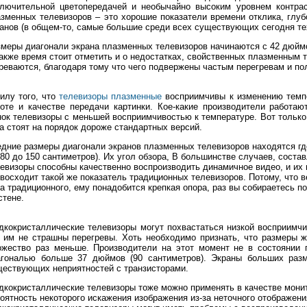
ключительной цветопередачей и необычайно высоким уровнем контрас
зменных телевизоров – это хорошие показатели времени отклика, глу
анов (в общем-то, самые большие среди всех существующих сегодня те
меры диагонали экрана плазменных телевизоров начинаются с 42 дюймо
акже время стоит отметить и о недостатках, свойственных плазменным т
реваются, благодаря тому что чего подвержены частым перегревам и по
илу того, что
телевизоры плазменные
восприимчивы к изменению темп
оте и качестве передачи картинки. Кое-какие производители работа
ок телевизоры с меньшей восприимчивостью к температуре. Вот только 
а стоят на порядок дороже стандартных версий.
дние размеры диагонали экранов плазменных телевизоров находятся где
 80 до 150 сантиметров). Их угол обзора, В большинстве случаев, соста
евизоры способны качественно воспроизводить динамичное видео, и их
восходит такой же показатель традиционных телевизоров. Потому, что 
а традиционного, ему понадобится крепкая опора, раз вы собираетесь 
стене.
кокристаллические телевизоры могут похвастаться низкой восприимчи
 им не страшны перегревы. Хоть необходимо признать, что размеры ж
ожество раз меньше. Производители на этот момент не в состоянии 
агональю больше 37 дюймов (90 сантиметров). Экраны больших разме
ествующих неприятностей с транзисторами.
кокристаллические телевизоры тоже можно применять в качестве монит
оятность некоторого искажения изображения из-за неточного отображени