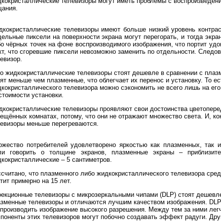
кокристаллические телевизоры могут иметь проблемы с воспроизведени
щания.
кокристаллические телевизоры имеют больше низкий уровень контрас
ельные пиксели на поверхности экрана могут перегорать, и тогда экра
о чёрных точек на фоне воспроизводимого изображения, что портит удо
т, что сгоревшие пиксели невозможно заменить по отдельности. Следов
евизор.
о жидкокристаллические телевизоры стоят дешевле в сравнении с плаз
ят меньше чем плазменные, что облегчает их перенос и установку. То ес
кокристаллического телевизора можно сэкономить не всего лишь на его
стоимости установки.
кокристаллические телевизоры проявляют свои достоинства цветоперед
ещённых комнатах, потому, что они не отражают множество света. И, к
евизоры меньше перегреваются.
жество потребителей удовлетворено яркостью как плазменных, так и
ли говорить о толщине экранов, плазменные экраны – приблизит
кокристаллические – 5 сантиметров.
считано, что плазменного либо жидкокристаллического телевизора сре
тит примерно на 15 лет.
екционные телевизоры с микрозеркальными чипами (DLP) стоят дешевл
зменные телевизоры и отличаются лучшим качеством изображения. DL
производить изображение высокого разрешения. Между тем за ними лег
поненты этих телевизоров могут побочно создавать эффект радуги. Дру