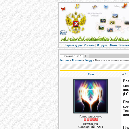
Мы рады п
Карты дорог России
|
Форум
|
Фото
|
Регис
1
Страница
1
из
1
Форум
»
Россия
»
Флуд
»
Все «за и против» плаз
Tion
#
1
|
Все
св
пом
(LC
Пла
кот
Тех
нич
Генералиссимус
Группа: Vip
Сообщений:
7294
Пл