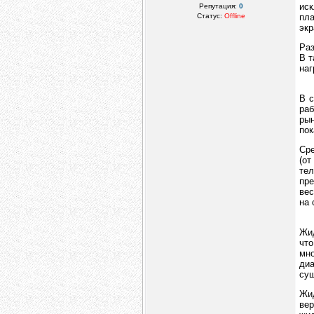
ис
Репутация:
0
Статус:
Offline
пла
экр
Раз
В т
наг
В с
раб
рын
пок
Сре
(от
тел
пре
вес
на 
Жид
что
мн
ди
сущ
Жид
вер