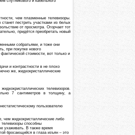
ем спутникового и кабельного
тности, чем плазменные телевизоры.
н станет пестрить участками из белых
вольствие от просмотра. Огорчает тот
ательно, придётся преобретать новый
менными собратьями, и тоже они
ть, при покупке нового
 фактической стоимости, вот только и
ачи и контрастности в не плохо
онечно же, жидкокристаллические
 жидкокристаллических телевизоров.
ельно 7 сантиметров в толщину, а
днестатистическому пользователю
е, чем жидкокристаллические либо
P телевизоры способны
че ухаживать. В также время
гой бросающийся в глаза изъян – это