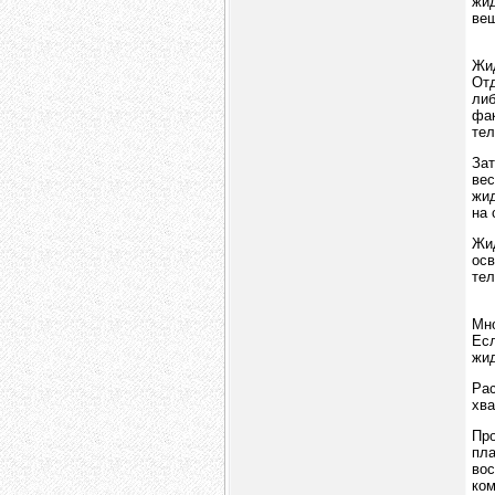
жид
ве
Жид
Отд
либ
фак
тел
Зат
вес
жид
на 
Жид
осв
тел
Мно
Ес
жид
Рас
хва
Про
пла
вос
ком