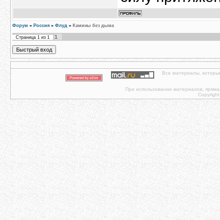
Форум
»
Россия
»
Флуд
»
Камины без дыма
1
Страница
1
из
1
Все материалы, которы
При использовании материалов, прямая 
Copyright