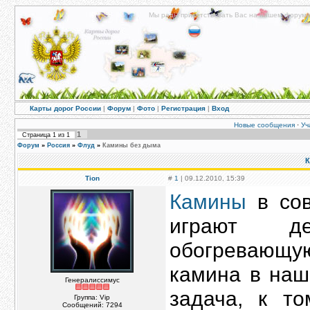
Мы рады приветствовать Вас на нашем форуме!
Карты дорог России
|
Форум
|
Фото
|
Регистрация
|
Вход
Новые сообщения
·
Уч
1
Страница
1
из
1
Форум
»
Россия
»
Флуд
»
Камины без дыма
К
Tion
#
1
| 09.12.2010, 15:39
Камины
в сов
играют де
обогревающу
камина в наш
Генералиссимус
задача, к т
Группа: Vip
Сообщений:
7294