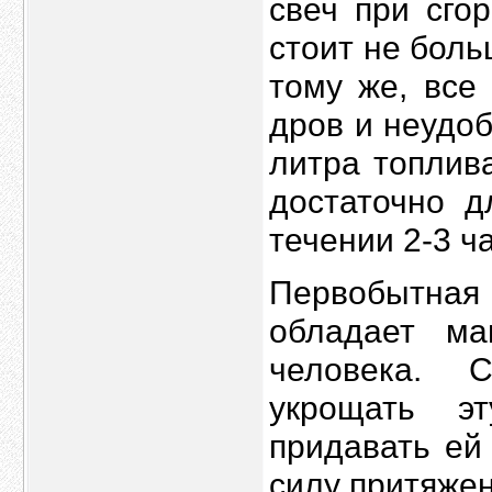
свеч при сго
стоит не боль
тому же, все 
дров и неудоб
литра топлива
достаточно д
течении 2-3 ч
Первобытна
обладает ма
человека. 
укрощать э
придавать ей
силу притяжен