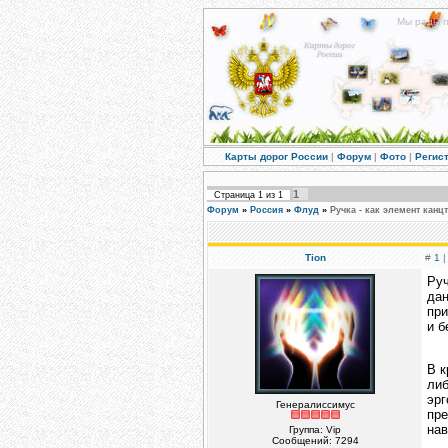
Мы рады п
Карты дорог России
|
Форум
|
Фото
|
Регис
1
Страница
1
из
1
Форум
»
Россия
»
Флуд
»
Ручка - как элемент канц
Tion
#
1
|
Руч
да
при
и б
В к
ли
эр
Генералиссимус
пр
нав
Группа: Vip
Сообщений:
7294