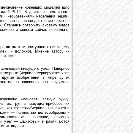
озникновение новейших моделей шло
гидой РШ-1. В движение недлинного
и» изобретениями населения земли,
лось все наверное достояние никак не
к. Стараясь сотворить систему видов
размере и совсем сейчас нереально.
уара автоматом поступают к пишущему
лек, и волокно). Мнение авторучки
о стержня.
ставляющей пишущего узла. Наверное
пиллярные (чернила сервируются чрез
 другие изобретения в мире ручек
знательно новоиспеченого выдумано
азрешено именовать всякую ручку,
з тех. группы пишущих приборов, их
я, как «гелевый/чернильный линер с
иком» — полностью целесообразны и
символически — наверное, к примеру
ий узел — шариковый, и различаются
ом их подачи.