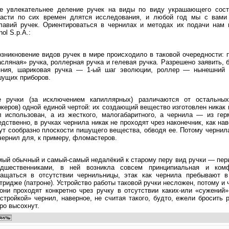
е увлекательнее деление ручек на виды по виду украшающего сост
ласти по сих времен длятся исследования, и любой год мы с вами
главий ручек. Ориентироваться в чернилах и методах их подачи нам
nol S.p.A.:
зникновение видов ручек в мире происходило в таковой очередности: 
сляная» ручка, роллерная ручка и гелевая ручка. Разрешено заявить, 
яния, шариковая ручка — 1-ый шаг эволюции, роллер — нынешний 
шущих приборов.
е ручки (за исключением капиллярных) различаются от остальны
керов) одной единой чертой: их создающий вещество изготовлен никак 
 использован, а из жесткого, малогабаритного, а чернила — из гер
дственно, в ручках чернила никак не проходят чрез наконечник, как на
ут сообразно плоскости пишущего вещества, обводя ее. Потому чернил
чернил для, к примеру, фломастеров.
ый обычный и самый-самый недалёкий к старому перу вид ручки — перь
едшественниками, в ней возникла совсем принципиальная и комф
ращаться в отсутствии чернильницы, этак как чернила пребывают в
тридже (патроне). Устройство работы таковой ручки несложен, потому и
ни проходят конкретно чрез ручку в отсутствии каких-или «сужений»
стройкой» чернил, наверное, не считая такого, будто, ежели бросить 
ро высохнут.