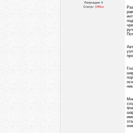
Репутация:
0
Статус:
Offline
Ра
ра
ин
под
чре
руч
Пот
Авт
уз
про
Гл
шар
по
ос
ник
Мн
соз
бли
ша
им
эта
они