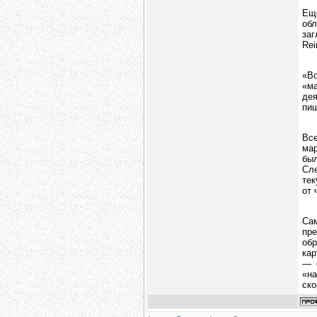
Ещ
об
за
Rei
«Во
«ма
де
пи
Вс
мар
был
Сле
тек
от 
Сам
пр
об
кар
— о
«на
ско