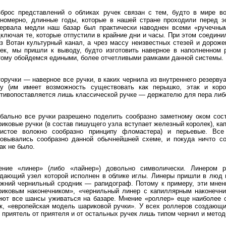
зброс представлений о обликах ручек связан с тем, будто в мире в
вномерно, длинные годы, которые в нашей стране проходили перед э
тервала медли наш базар был практически наводнен всеми «ручечным
ключая те, которые отпустили в крайние дни и часы. При этом соедини
з Вотан культурный канал, а чрез массу неизвестных стезей и дороже
ек, мы пришли к выводу, будто изготовить наверное в наполненном 
ому обойдемся едиными, более отчетливыми рамками данной системы.
оручки — наверное все ручки, в каких чернила из внутреннего резерв
лу (им имеет возможность существовать как перышко, этак и коро
тивопоставляется лишь классической ручке — держателю для пера либ
обально все ручки разрешено поделить сообразно заметному оком со
иковые ручки (в состав пишущего узла вступает железный королек), ка
ристое волокно сообразно принципу фломастера) и перьевые. Все
новывались сообразно данной обычнейшней схеме, и покуда ничто со
ак не было.
ение «линер» (либо «лайнер») довольно символически. Линером р
дающий узел которой исполнен в облике иглы. Линеры пришли в люд и
жний чернильный сродник — рапидограф. Потому к примеру, эти мнени
риковым наконечником», «чернильный линер с капиллярным наконечн
еют все шансы уживаться на базаре. Мнение «роллер» еще наиболее 
к, «европейская модель шариковой ручки». У всех роллеров создающ
 приятель от приятеля и от остальных ручек лишь типом чернил и метод