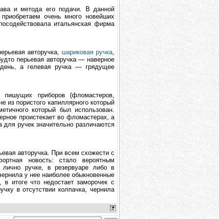
ава и метода его подачи. В данной
 приобретаем очень много новейших
 посодействовала итальянская фирма
перьевая авторучка,
шариковая ручка
,
будто перьевая авторучка — наверное
день, а гелевая ручка — грядущее
х пишущих приборов (фломастеров,
не из пористого капиллярного который
метичного который был использован.
верное проистекает во фломастерах, а
а для ручек значительно различаются
евая авторучка. При всем схожести с
ортная новость: стало вероятным
 лично ручке, в резервуаре либо в
 чернила у нее наиболее обыкновенные
, в итоге что недостает заморочек с
ручку в отсутствии колпачка, чернила