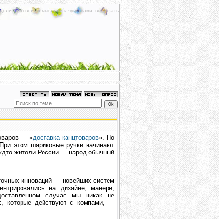
делиться своими мыслями и чувствами, высказать
товаров — «
доставка канцтоваров
». По
При этом шариковые ручки начинают
будто жители России — народ обычный
уточных инноваций — новейших систем
ентрировались на дизайне, манере,
доставленном случае мы никак не
х, которые действуют с компами, —
.