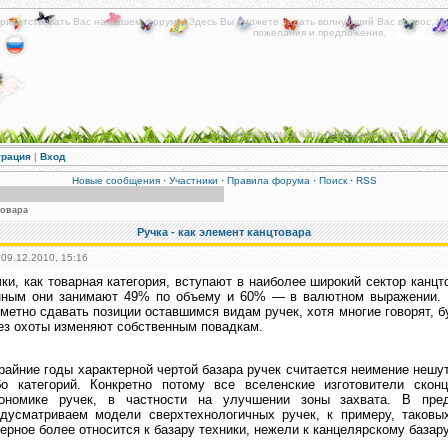
риветствовать Вас на нашем форуме! Здесь Вы сможете задать волнующий Вас вопрос, по
пожелания и предложения.
Мы постараемся быть полезными для Вас!
трация
|
Вход
Новые сообщения
·
Участники
·
Правила форума
·
Поиск
·
RSS
товара
Ручка - как элемент канцтовара
 09.12.2010, 15:16
ки, как товарная категория, вступают в наиболее широкий сектор канц
нным они занимают 49% по объему и 60% — в валютном выражении. 
метно сдавать позиции оставшимся видам ручек, хотя многие говорят, 
ез охоты изменяют собственным повадкам.
райние годы характерной чертой базара ручек считается неимение неш
бо категорий. Конкретно потому все вселенские изготовители сконц
гономике ручек, в частности на улучшении зоны захвата. В пре
едусматриваем модели сверхтехнологичных ручек, к примеру, таковы
ерное более относится к базару техники, нежели к канцелярскому базару