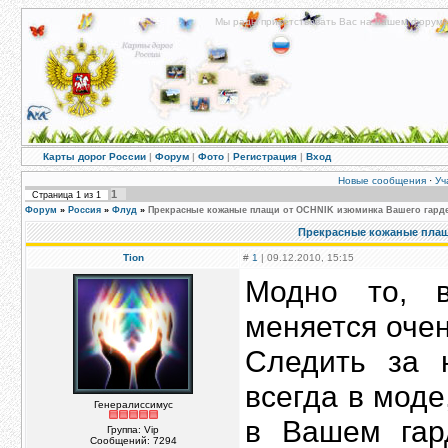
Мы рады приветствовать Вас на нашем форуме!
Карты дорог России
|
Форум
|
Фото
|
Регистрация
|
Вход
Новые сообщения
·
Уч
1
Страница
1
из
1
Форум
»
Россия
»
Флуд
»
Прекрасные кожаные плащи от OCHNIK изюминка Вашего гард
Прекрасные кожаные плащ
Tion
#
1
| 09.12.2010, 15:15
Модно то, 
меняется очен
Следить за 
всегда в моде
Генералиссимус
в Вашем гар
Группа: Vip
Сообщений:
7294