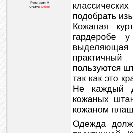
классических
Репутация:
0
Статус:
Offline
подобрать из
Кожаная кур
гардеробе у
выделяющая 
практичный
пользуются шт
так как это к
Не каждый 
кожаных штан
кожаном плащ
Одежда долж