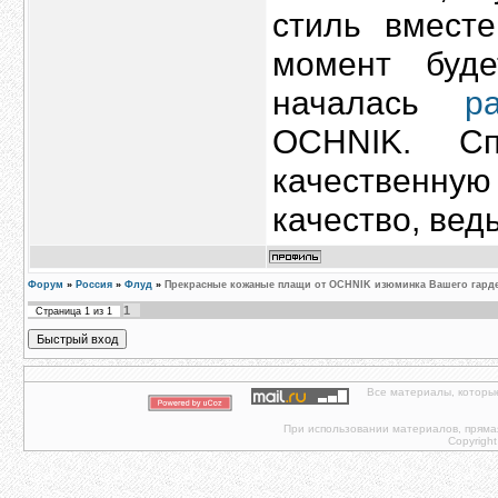
стиль вмест
момент буде
началась
р
OCHNIK. Сп
качественную
качество, вед
Форум
»
Россия
»
Флуд
»
Прекрасные кожаные плащи от OCHNIK изюминка Вашего гард
1
Страница
1
из
1
Все материалы, которы
При использовании материалов, прямая 
Copyright