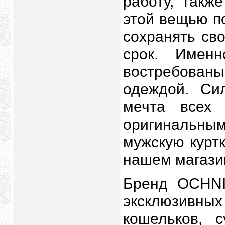
работу, такж
этой вещью п
сохранять св
срок. Имен
востребованы
одеждой. Си
мечта всех
оригинальны
мужскую курт
нашем магази
Бренд OCHNI
эксклюзивн
кошельков, 