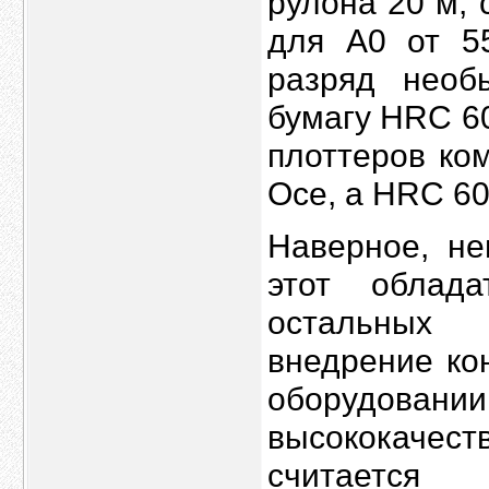
рулона 20 м, 
для А0 от 5
разряд необы
бумагу HRC 6
плоттеров ко
Oce, а HRC 60
Наверное, не
этот облад
остальных 
внедрение ко
оборудо
высококачест
считаетс