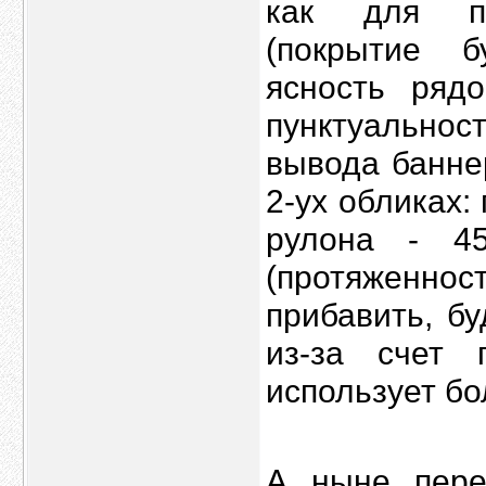
как для пе
(покрытие б
ясность ряд
пунктуально
вывода банне
2-ух обликах:
рулона - 4
(протяженно
прибавить, б
из-за счет 
использует б
А ныне пере