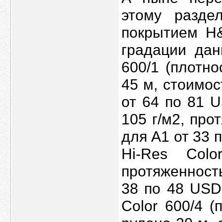
этому разде
покрытием H&
градации дан
600/1 (плотно
45 м, стоимос
от 64 по 81 U
105 г/м2, про
для А1 от 33 
Hi-Res Colo
протяженность
38 по 48 USD
Color 600/4 (