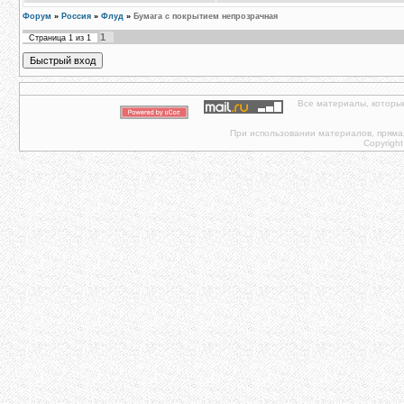
Форум
»
Россия
»
Флуд
»
Бумага с покрытием непрозрачная
1
Страница
1
из
1
Все материалы, которы
При использовании материалов, прямая 
Copyright