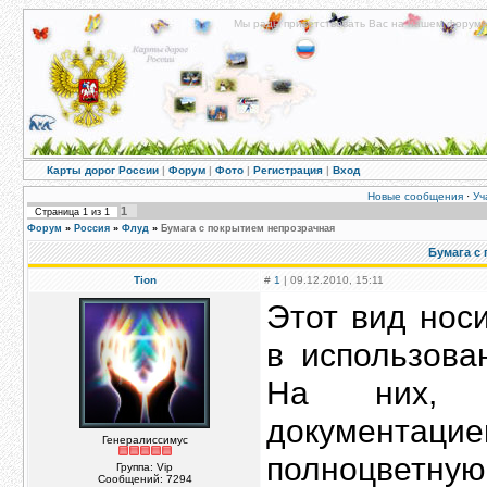
Мы рады приветствовать Вас на нашем форуме!
Карты дорог России
|
Форум
|
Фото
|
Регистрация
|
Вход
Новые сообщения
·
Уч
1
Страница
1
из
1
Форум
»
Россия
»
Флуд
»
Бумага с покрытием непрозрачная
Бумага с
Tion
#
1
| 09.12.2010, 15:11
Этот вид нос
в использова
На них, н
документа
Генералиссимус
полноцветну
Группа: Vip
Сообщений:
7294