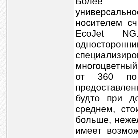
Более оп
универсаль
носителем с
EcoJet NG
односторон
специализ
многоцветный
от 360 по 
предоставлен
будто при д
среднем, сто
больше, неже
имеет возмож