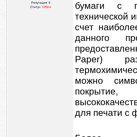
бумаги с 
Репутация:
0
Статус:
Offline
технической 
счет наиболе
данного пр
предоставлен
Paper) ра
термохимиче
можно симв
покрытие
высококачест
для печати с 