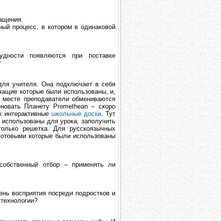
нащения.
ый процесс, в котором в одинаковой
удности появляются при поставке
?
для учителя. Она подключает в себя
учащие которые были использованы, и,
м месте преподаватели обмениваются
новать Планету Promethean – скоро
х интерактивные
школьные доски
. Тут
 использованы для урока, заполучить
олько решетка. Для русскоязычных
 готовыми которые были использованы
собственный отбор – применять ли
ень восприятия посреди подростков и
 технологии?