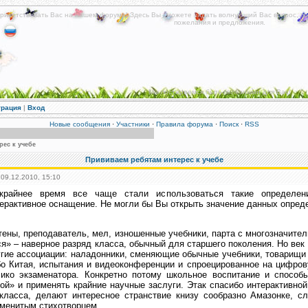
риветствовать Вас на нашем форуме! Здесь Вы сможете задать волнующий Вас вопрос, по
пожелания и предложения.
Мы постараемся быть полезными для Вас!
трация
|
Вход
Новые сообщения
·
Участники
·
Правила форума
·
Поиск
·
RSS
рес к учебе
Прививаем ребятам интерес к учебе
 09.12.2010, 15:10
крайнее время все чаще стали использоваться такие определени
ерактивное оснащение. Не могли бы Вы открыть значение данных опред
тены, преподаватель, мел, изношенные учебники, парта с многозначите
я» – наверное разряд класса, обычный для старшего поколения. Но век
гие ассоциации: наладонники, сменяющие обычные учебники, товарищи 
о Китая, испытания и видеоконференции и спроецированное на цифров
чико экзаменатора. Конкретно потому школьное воспитание и способ
ой» и применять крайние научные заслуги. Этак спасибо интерактивной
класса, делают интересное странствие книзу сообразно Амазонке, с
менитым стихотворцем.