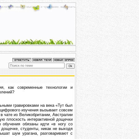
делиться своими мыслями и чувствами, высказать
я, как современные технологии и
елений?
льными гравировками на века «Тут был
 цифрового изучения вызывает совсем
в чате из Великобритании, Австралии
ую плоскость интерактивной дощечки
ы обучения обязаны идти «в ногу со
 дощечке, студенты, никак не выходя
лышат шум урагана, разговаривают с