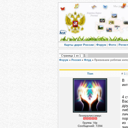
Мы рады п
Карты дорог России
|
Форум
|
Фото
|
Регис
1
Страница
1
из
1
Форум
»
Россия
»
Флуд
»
Прививаем ребятам инте
Tion
#
1
|
В 
инт
4 с
Вас
дру
либ
ли
Генералиссимус
пор
из 
Группа: Vip
Сообщений:
7294
зна