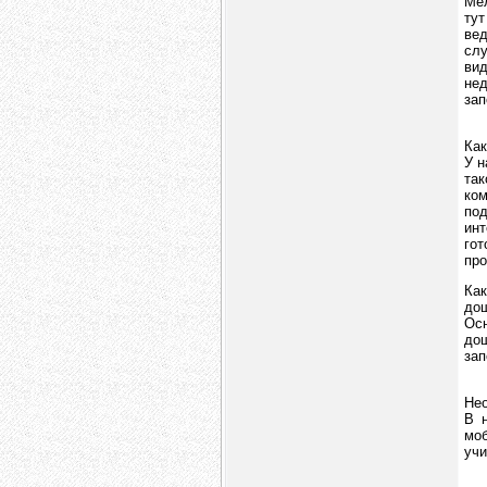
Мел
тут
вед
сл
ви
нед
за
Как
У н
та
ком
по
инт
го
про
Как
до
Осн
дощ
зап
Нео
В н
моб
учи