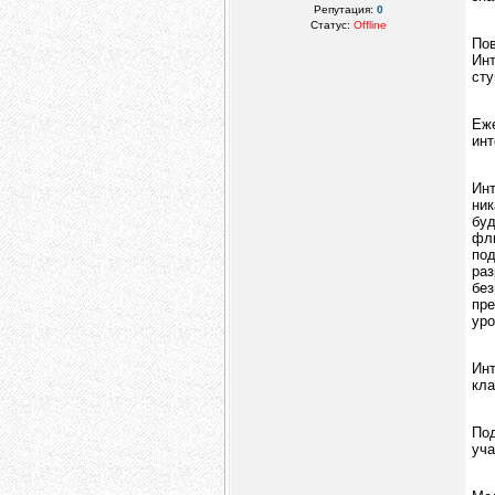
Репутация:
0
Статус:
Offline
Пов
Инт
сту
Еж
инт
Ин
ник
бу
фл
по
раз
бе
пре
уро
Ин
кла
Под
уча