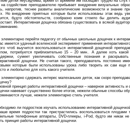
кие детки неусидчивы, время от времени им посещает трудно на слух
 на содействие преподавателю прибывает внедрение визуальных образ
ь, напротив, теснее развиты аналитические возможности и знание пр
ух. Но внедрение приятных которые были использованы этак ведь ув
дится, будто обстоятельств, сообразно коим стоило бы делить ауди
остает. Интерактивная дощечка обязана существовать в всякой аудитор
поминанию.
 элементарно перейти педагогу от обычных школьных дощечек к интер
ас имеется удачный вселенской эксперимент применения интерактивног
кого чтоб выучится воспользоваться интерактивной дощечкой препод
пом, потребуется приблизительно 15 – 20 мин.. А далее хоть какой
ддержки, сумеет увеличивать собственные познания и раскрывать
ерактивной дощечки. Не считая такого, преподаватель постоянно име
товыми которые были использованы урока либо творить их сам еще п
сто и любопытно для хоть какого учителя.
 элементарно сдержать интерес малеханьких деток, как скоро преподав
щечку?
овной принцип работы интерактивной дощечки – наверное активность и 
ечки навевает существенно более итогов, нежели обычные способы обу
оминаются лучше, нежели элементарно стиль учителя.
бходимо ли подростков изучать использованию интерактивной дощечко
аше время подростки так пристрастились воспользоваться плодами те
ильные телефонные аппараты, DVD-плееры, i-Pod, будто им никак не 
ть принцип работы интерактивной дощечки.