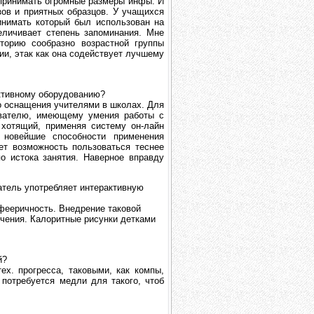
 принимать огромные размеры инфы. И
ов и приятных образцов. У учащихся
инимать который был использован на
еличивает степень запоминания. Мне
торию сообразно возрастной группы
ии, этак как она содействует лучшему
активному оборудованию?
о оснащения учителями в школах. Для
авателю, имеющему умения работы с
 хотящий, применяя систему он-лайн
 новейшие способности применения
ет возможность пользоваться теснее
о истока занятия. Наверное вправду
атель употребляет интерактивную
фееричность. Внедрение таковой
чения. Калоритные рисунки детками
й?
х. прогресса, таковыми, как компы,
потребуется медли для такого, чтоб