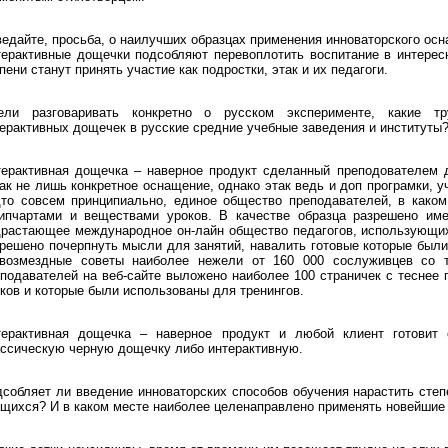
едайте, просьба, о наилучших образцах применения инноваторского ос
ерактивные дощечки подсобляют перевоплотить воспитание в интересн
пени станут принять участие как подростки, этак и их педагоги.
ели разговаривать конкретно о русском эксперименте, какие тр
ерактивных дощечек в русские средние учебные заведения и институты
терактивная дощечка – наверное продукт сделанный преподователем 
ак не лишь конкретное оснащение, однако этак ведь и доп програмки, 
дто совсем принципиально, единое общество преподавателей, в како
ипчартами и веществами уроков. В качестве образца разрешено име
драстающее международное он-лайн общество педагогов, использующи
решено почерпнуть мысли для занятий, навалить готовые которые были
звозмездные советы наиболее нежели от 160 000 сослуживцев со т
подавателей на веб-сайте выложено наиболее 100 страничек с теснее
ков и которые были использованы для тренингов.
терактивная дощечка – наверное продукт и любой клиент готовит 
ссическую черную дощечку либо интерактивную.
собляет ли введение инноваторских способов обучения нарастить степ
щихся? И в каком месте наиболее целенаправлено применять новейшие