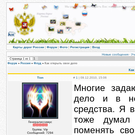
Мы рады приветствовать Вас на нашем форуме!
Карты дорог России
|
Форум
|
Фото
|
Регистрация
|
Вход
Новые сообщения
·
Уч
1
Страница
1
из
1
Форум
»
Россия
»
Флуд
»
Как открыть свое дело
Как
Tion
#
1
| 09.12.2010, 15:06
Многие задаю
дело и в не
средства. Я 
тоже думал
Генералиссимус
поменять сво
Группа: Vip
Сообщений:
7294