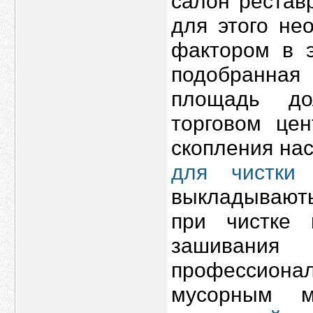
салон рестав
для этого не
фактором в э
подобранна
площадь до
торговом це
скопления на
для чистки 
выкладывають
при чистке
зашивания
профессио
мусорным 