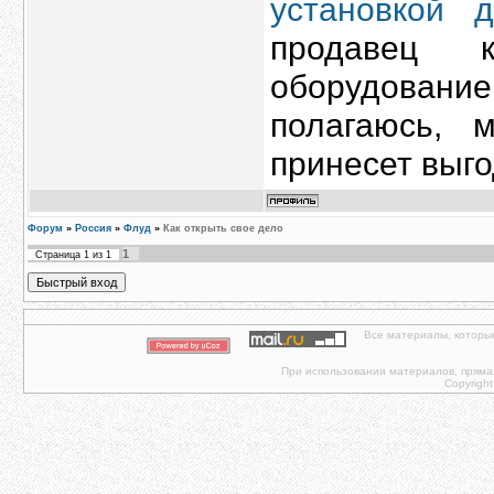
установкой 
продавец 
оборудовани
полагаюсь, 
принесет выго
Форум
»
Россия
»
Флуд
»
Как открыть свое дело
1
Страница
1
из
1
Все материалы, которы
При использовании материалов, прямая 
Copyright