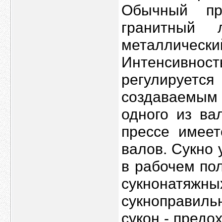
Обычный пр
гранитный 
металличес
Интенсивно
регулирует
создаваемым
одного из ва
прессе имеет
валов. Сукно 
в рабочем по
сукнонат
сукноправиль
сукон - предо