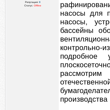
рафинирован
Репутация:
0
Статус:
Offline
насосы для 
насосы, уст
бассейны обо
вентиляцио
контрольно-
подробное 
плоскосето
рассмотри
отечественн
бумагодел
производства 