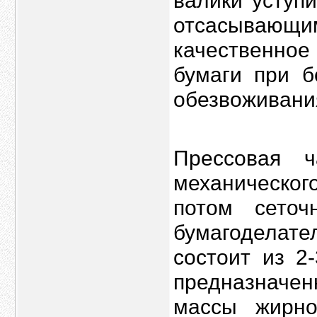
валики уступ
отсасывающ
качественно
бумаги при б
обезвоживани
Прессовая 
механическог
потом сеточ
бумагоделат
состоит из 2
предназначе
массы жирно