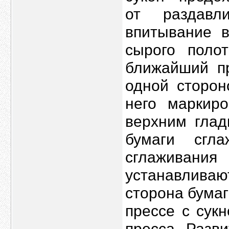
от раздавл
впитывание в
сырого поло
ближайший п
одной сторон
него маркиро
верхним глад
бумаги сгл
сглаживан
устанавлива
сторона бума
прессе с сукн
пресса. Разв