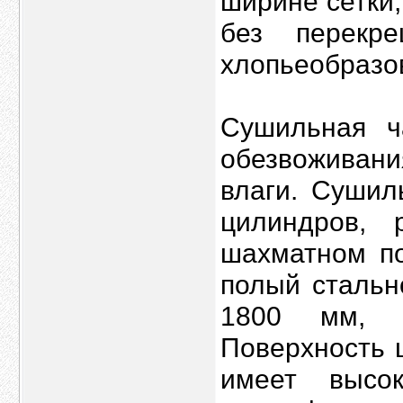
ширине сетки,
без перекр
хлопьеобразо
Сушильная ч
обезвоживан
влаги. Сушил
цилиндров,
шахматном по
полый стальн
1800 мм, и
Поверхность ц
имеет высо