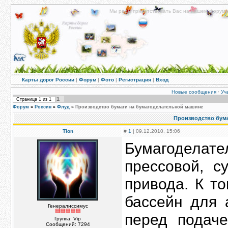
Мы рады приветствовать Вас на нашем форуме!
Карты дорог России
|
Форум
|
Фото
|
Регистрация
|
Вход
Новые сообщения
·
Уч
1
Страница
1
из
1
Форум
»
Россия
»
Флуд
»
Производство бумаги на бумагоделательной машине
Производство бум
Tion
#
1
| 09.12.2010, 15:06
Бумагоделател
прессовой, с
привода. К т
бассейн для 
Генералиссимус
перед подач
Группа: Vip
Сообщений:
7294