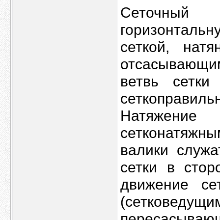
Сеточный 
горизонтал
сеткой, нат
отсасывающим
ветвь сетки
сеткоправиль
Натяжени
сетконатяжны
валики служа
сетки в стор
движение се
(сетковедущ
пересасываю