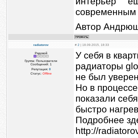
интерьер 
современным 
Автор Андрющ
radiatorov
#
2
| 18.09.2015, 18:33
У себя в квар
Рядовой
Группа: Пользователи
радиаторы glob
Сообщений:
1
Репутация:
0
не был уверен
Статус:
Offline
Но в процессе
показали себя
быстро нагрев
Подробнее зд
http://radiato