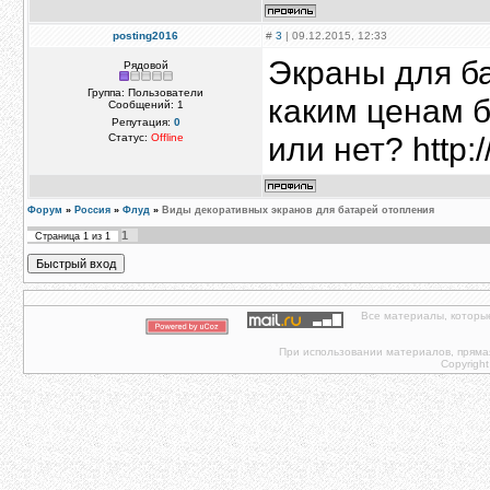
posting2016
#
3
| 09.12.2015, 12:33
Экраны для ба
Рядовой
Группа: Пользователи
каким ценам б
Сообщений:
1
Репутация:
0
или нет? http:
Статус:
Offline
Форум
»
Россия
»
Флуд
»
Виды декоративных экранов для батарей отопления
1
Страница
1
из
1
Все материалы, которы
При использовании материалов, прямая 
Copyright