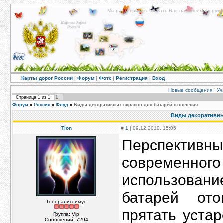
Мы рады приветствовать Вас на нашем форуме!
Карты дорог России
|
Форум
|
Фото
|
Регистрация
|
Вход
Новые сообщения
·
Уч
1
Страница
1
из
1
Форум
»
Россия
»
Флуд
»
Виды декоративных экранов для батарей отопления
Виды декоративны
Tion
#
1
| 09.12.2010, 15:05
Перспектив
современ
использова
батарей ото
Генералиссимус
прятать уста
Группа: Vip
Сообщений:
7294