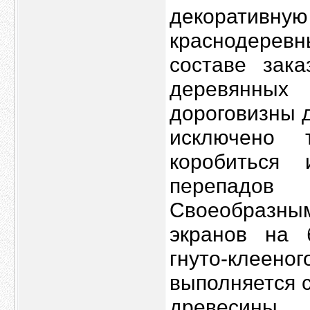
декоративну
краснодерев
составе зак
деревянных
дороговизны 
исключено 
коробиться
перепадов
Своеобразны
экранов на 
гнуто-клее
выполняется 
древесины.