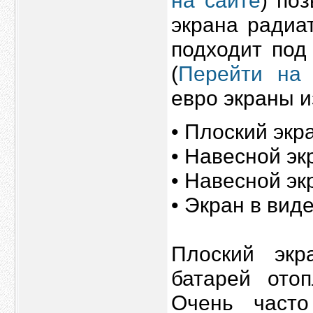
на сайте
) по
экрана радиа
подходит под
(
Перейти на
евро экраны 
• Плоский экр
• Навесной эк
• Навесной эк
• Экран в вид
Плоский эк
батарей ото
Очень част