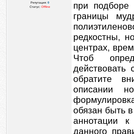
при подборе 
Репутация:
0
Статус:
Offline
границы муд
полиэтиленов
редкостны, н
центрах, врем
Чтоб опре
действовать 
обратите в
описании но
формулировк
обязан быть 
аннотации к
данного прав