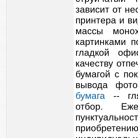
зависит от не
принтера и в
массы моно
картинками п
гладкой офи
качеству отпе
бумагой с по
вывода фото
бумага
-- гл
отбор. Еж
пунктуально
приобрете