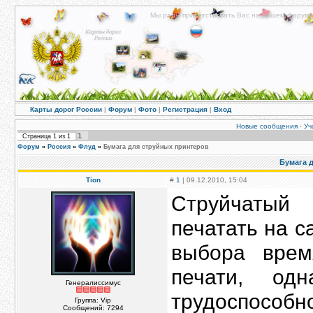
Мы рады приветствовать Вас на нашем форуме!
Карты дорог России
|
Форум
|
Фото
|
Регистрация
|
Вход
Новые сообщения
·
Уч
1
Страница
1
из
1
Форум
»
Россия
»
Флуд
»
Бумага для струйных принтеров
Бумага 
Tion
#
1
| 09.12.2010, 15:04
Струйчатый
печатать на 
выбора врем
печати, од
Генералиссимус
трудоспособн
Группа: Vip
Сообщений:
7294