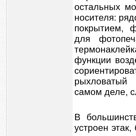
остальных мо
носителя: ря
покрытием, ф
для фотопеч
термонакле
функции возд
сориентир
рыхловатый
самом деле, с
В большинст
устроен этак,