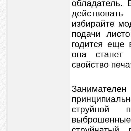
обладатель. 
действоват
избирайте мо
подачи листо
годится еще 
она станет 
свойство печа
Занимате
принципиаль
струйной 
выброшенные
струйчатый 