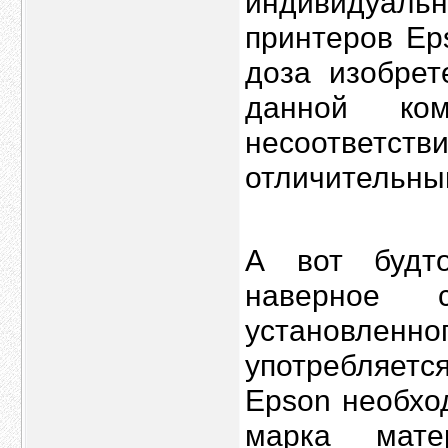
индивидуаль
принтеров Ep
доза изобрет
данной ко
несоответс
отличительны
А вот будто
наверное с
установлен
употребляетс
Epson необхо
марка мате