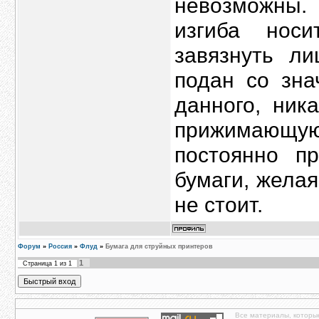
невозможны.
изгиба нос
завязнуть л
подан со зна
данного, ник
прижимающу
постоянно п
бумаги, жела
не стоит.
Форум
»
Россия
»
Флуд
»
Бумага для струйных принтеров
1
Страница
1
из
1
Все материалы, которы