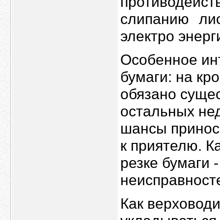
противодейст
слипанию лис
электро энерг
Особенное ин
бумаги: на кр
обязано сущес
остальных нед
шансы принос
к приятелю. К
резке бумаги 
неисправност
Как верховоди