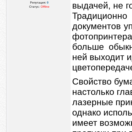
выдачей, не г
Репутация:
0
Статус:
Offline
Традиционно 
документов у
фотопринтера
больше обыкн
ней выходит и
цветопередач
Свойство бума
настолько гла
лазерные при
однако исполь
имеет возмож