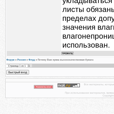
укладываться 
листы обязаны
пределах допу
значения влаг
влагонепрони
использован.
Форум
»
Россия
»
Флуд
»
Почему Вам нужна высококачественная бумага
1
Страница
1
из
1
Все материалы, которы
При использовании материалов, прямая 
Copyright