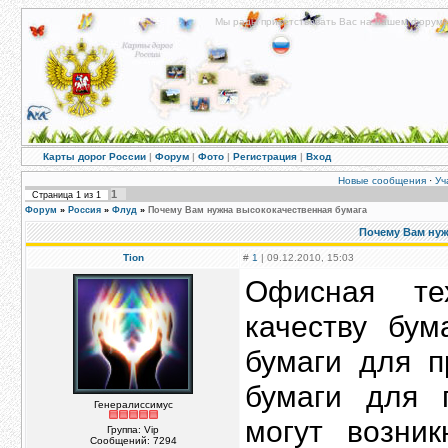
Мы рады приветствовать Вас на нашем форуме!
Карты дорог России
|
Форум
|
Фото
|
Регистрация
|
Вход
Новые сообщения
·
Уч
1
Страница
1
из
1
Форум
»
Россия
»
Флуд
»
Почему Вам нужна высококачественная бумага
Почему Вам нуж
Tion
#
1
| 09.12.2010, 15:03
Офисная те
качеству бум
бумаги для п
бумаги для 
Генералиссимус
могут возни
Группа: Vip
Сообщений:
7294