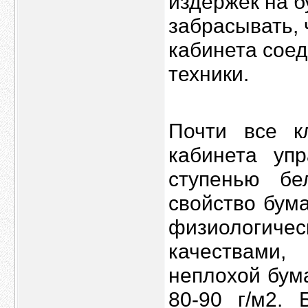
издержек на б
забрасывать, 
кабинета сое
техники.
Почти все к
кабинета уп
ступенью б
свойство бум
физиологичес
качествами
неплохой бум
80-90 г/м2. 