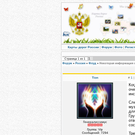
Мы рады п
Карты дорог России
|
Форум
|
Фото
|
Регис
1
Страница
1
из
1
Форум
»
Россия
»
Флуд
»
Некоторая информация о
Tion
#
1
|
Ко
оч
инс
Сле
муз
дл
Гр
от
Генералиссимус
сос
Группа: Vip
Сообщений:
7294
Тре