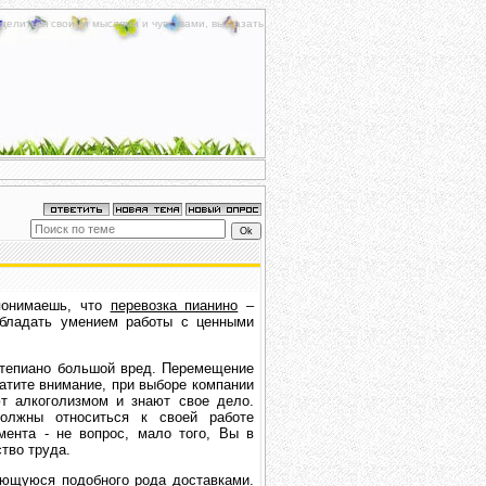
делиться своими мыслями и чувствами, высказать
 понимаешь, что
перевозка пианино
–
обладать умением работы с ценными
ртепиано большой вред. Перемещение
атите внимание, при выборе компании
т алкоголизмом и знают свое дело.
лжны относиться к своей работе
мента - не вопрос, мало того, Вы в
тво труда.
ающуюся подобного рода доставками.