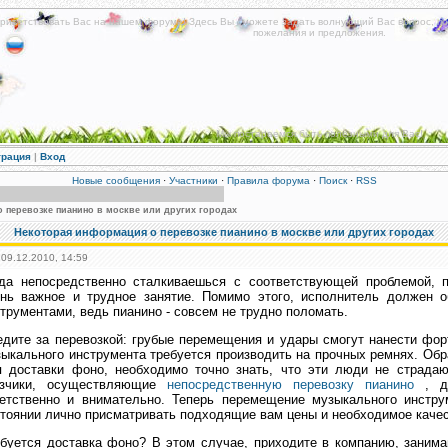
риветствовать Вас на нашем форуме! Здесь Вы сможете задать волнующий Вас вопрос, по
пожелания и предложения.
Мы постараемся быть полезными для Вас!
трация
|
Вход
Новые сообщения
·
Участники
·
Правила форума
·
Поиск
·
RSS
 перевозке пианино в москве или других городах
Некоторая информация о перевозке пианино в москве или других городах
 09.12.2010, 14:59
гда непосредственно сталкиваешься с соответствующей проблемой,
ень важное и трудное занятие. Помимо этого, исполнитель должен 
трументами, ведь пианино - совсем не трудно поломать.
дите за перевозкой: грубые перемещения и удары смогут нанести фо
ыкального инструмента требуется производить на прочных ремнях. Обр
я доставки фоно, необходимо точно знать, что эти люди не страдаю
узчики, осуществляющие
непосредственную перевозку пианино
, до
ветственно и внимательно. Теперь перемещение музыкального инстру
тоянии лично присматривать подходящие вам цены и необходимое качес
буется доставка фоно? В этом случае, приходите в компанию, заним