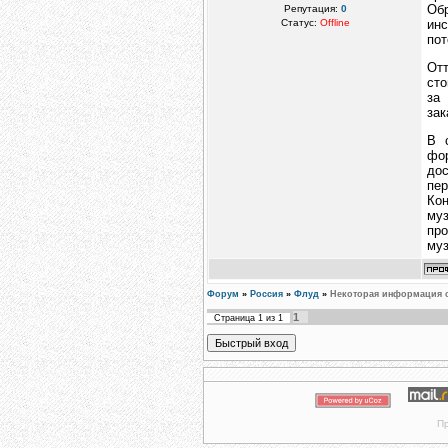
Об
Репутация:
0
Статус:
Offline
инс
пот
От
сто
за
зак
В 
фо
до
пе
Ко
муз
пр
муз
Форум
»
Россия
»
Флуд
»
Некоторая информация о
1
Страница
1
из
1
Пр