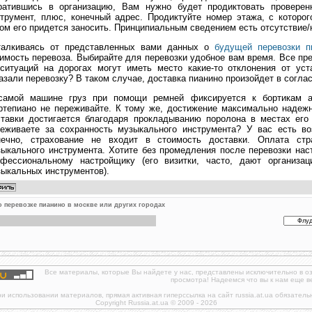
ратившись в организацию, Вам нужно будет продиктовать проверен
трумент, плюс, конечный адрес. Продиктуйте номер этажа, с которог
ом его придется заносить. Принципиальным сведением есть отсутствие/
талкиваясь от представленных вами данных о
будущей перевозки п
имость перевоза. Выбирайте для перевозки удобное вам время. Все пре
 ситуаций на дорогах могут иметь место какие-то отклонения от ус
азали перевозку? В таком случае, доставка пианино произойдет в согл
самой машине груз при помощи ремней фиксируется к бортикам ав
ртепиано не переживайте. К тому же, достижение максимально надеж
ставки достигается благодаря прокладыванию поролона в местах его
реживаете за сохранность музыкального инструмента? У вас есть во
нечно, страхование не входит в стоимость доставки. Оплата стр
ыкального инструмента. Хотите без промедления после перевозки нас
офессиональному настройщику (его визитки, часто, дают организац
ыкальных инструментов).
 перевозке пианино в москве или других городах
Все материалы, которые Вы найдете у нас, представлены исключительно в о
просмотра! Надеемся что вы к нам еще в
и использовании материалов, прямая активная гиперссылка на сайт russia.at.ua обязатель
Copyright Russia.at.ua © 2009 - 2026