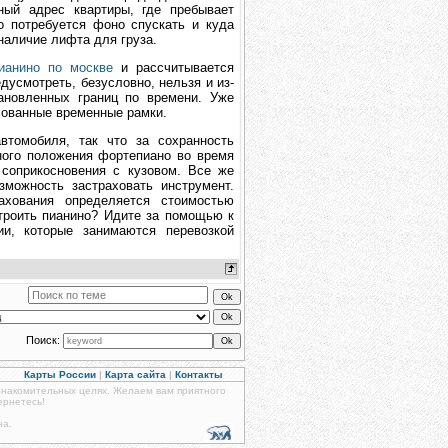
ный адрес квартиры, где пребывает
о потребуется фоно спускать и куда
наличие лифта для груза.
ианино по москве
и рассчитывается
дусмотреть, безусловно, нельзя и из-
тановленных границ по времени. Уже
асованные временные рамки.
томобиля, так что за сохранность
ного положения фортепиано во время
 соприкосновения с кузовом. Все же
зможность застраховать инструмент.
ахования определяется стоимостью
троить пианино? Идите за помощью к
ии, которые занимаются перевозкой
Поиск:
Карты России
|
Карта сайта
|
Контакты
знакомительных целях. Желаем вам приятного
ернетесь!
на.