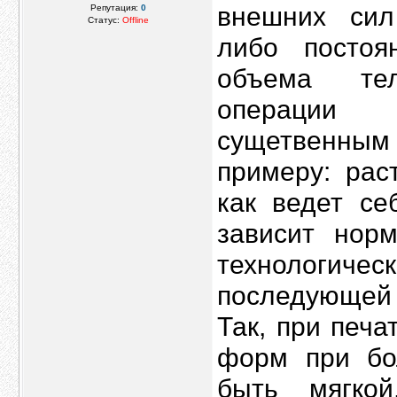
внешних сил
Репутация:
0
Статус:
Offline
либо посто
объема тел
операции 
сущетвенны
примеру: рас
как ведет се
зависит норм
технологич
последующей
Так, при печ
форм при бо
быть мягко