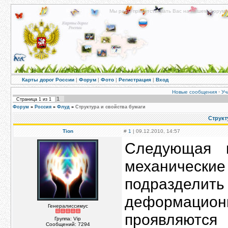
Мы рады приветствовать Вас на нашем форуме!
Карты дорог России
|
Форум
|
Фото
|
Регистрация
|
Вход
Новые сообщения
·
Уч
1
Страница
1
из
1
Форум
»
Россия
»
Флуд
»
Структура и свойства бумаги
Структ
Tion
#
1
| 09.12.2010, 14:57
Следующая г
механические
подразде
деформацион
Генералиссимус
проявляются
Группа: Vip
Сообщений:
7294