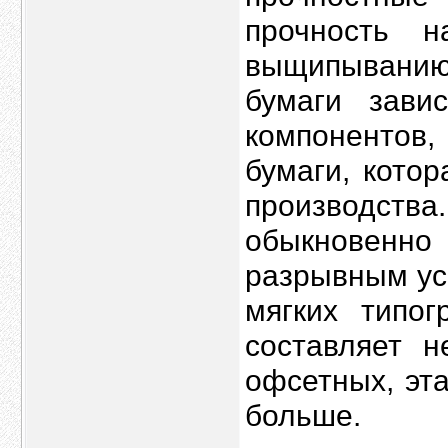
прочность н
выщипывани
бумаги зави
компонентов,
бумаги, кото
производства
обыкновенно 
разрывным ус
мягких типог
составляет 
офсетных, эт
больше.