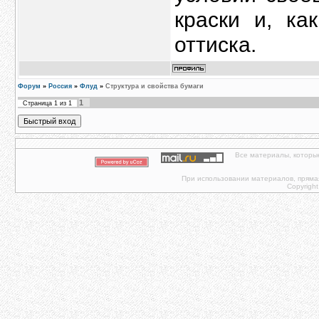
краски и, ка
оттиска.
Форум
»
Россия
»
Флуд
»
Структура и свойства бумаги
1
Страница
1
из
1
Все материалы, которы
При использовании материалов, прямая 
Copyright