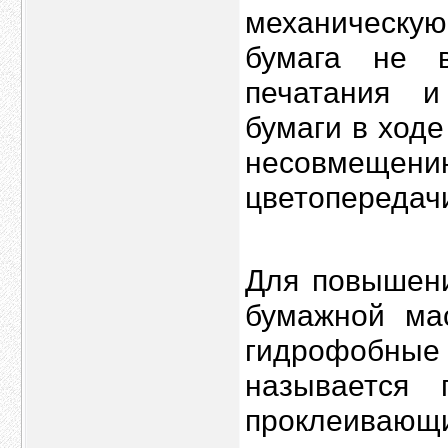
механическу
бумага не в
печатания и
бумаги в ходе
несовмещ
цветопередач
Для повышени
бумажной ма
гидрофобн
называется
проклеиваю