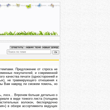
делиться своими мыслями и чувствами, высказать
 темпами. Предложение от спроса не
ременных покупателей, и современной
ого качества печати (односторонней и
ных), не травмирующего отношения к
 мы Вам навряд ли сможем помочь, но
ь, лоск... Впрочем больше детально о
ериале в виде тонкого листа (толщина
стительных волокон, беспорядочно
ия») в обзоре ассортимента ведущих