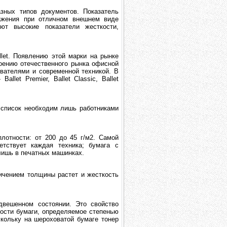
зных типов документов. Показатель
ажения при отличном внешнем виде
ют высокие показатели жесткости,
et. Появлению этой марки на рынке
ению отечественного рынка офисной
вателями и современной техникой. В
let Premier, Ballet Classic, Ballet
й список необходим лишь работниками
лотности: от 200 до 45 г/м2. Самой
етствует каждая техника; бумага с
 лишь в печатных машинках.
личением толщины растет и жесткость
двешенном состоянии. Это свойство
ности бумаги, определяемое степенью
скольку на шероховатой бумаге тонер