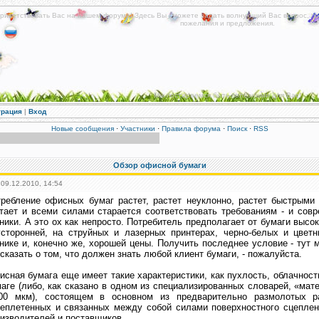
риветствовать Вас на нашем форуме! Здесь Вы сможете задать волнующий Вас вопрос, по
пожелания и предложения.
Мы постараемся быть полезными для Вас!
трация
|
Вход
Новые сообщения
·
Участники
·
Правила форума
·
Поиск
·
RSS
Обзор офисной бумаги
 09.12.2010, 14:54
ребление офисных бумаг растет, растет неуклонно, растет быстрыми
тает и всеми силами старается соответствовать требованиям - и сов
ники. А это ох как непросто. Потребитель предполагает от бумаги высок
усторонней, на струйных и лазерных принтерах, черно-белых и цвет
нике и, конечно же, хорошей цены. Получить последнее условие - тут
сказать о том, что должен знать любой клиент бумаги, - пожалуйста.
сная бумага еще имеет такие характеристики, как пухлость, облачност
аге (либо, как сказано в одном из специализированных словарей, «мат
400 мкм), состоящем в основном из предварительно размолотых ра
еплетенных и связанных между собой силами поверхностного сцеплен
изводителей и поставщиков.