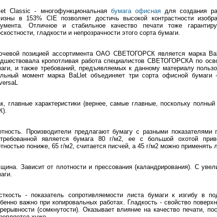
let Classic - многофункциональная
бумага офисная
для создания ра
лизны в 153% CIE позволяет достичь высокой контрастности изобр
кумента. Отличное и стабильное качество печати тоже гарантиру
скостности, гладкости и непрозрачности этого сорта бумаги.
ючевой позицией ассортимента ОАО СВЕТОГОРСК является марка Ball
едшествовала кропотливая работа специалистов СВЕТОГОРСКА по осво
аги, и также требований, предъявляемых к данному материалу пользо
льный момент марка BaLlet объединяет три сорта офисной бумаги - Bal
versaL
к, главные характеристики (вернее, самые главные, поскольку полны
).
тность. Производители предлагают бумагу с разными показателями п
стребованной является бумага 80 г/м2, ее с большой охотой прив
тностью пониже, 65 г/м2, считается писчей, а 45 г/м2 можно применять
щина. Зависит от плотности и прессования (каландрирования). С уве
аги.
сткость - показатель сопротивляемости листа бумаги к изгибу в по
бенно важно при копировальных работах. Гладкость - свойство поверх
рерывности (сомкнутости). Оказывает влияние на качество печати, по
репляется хуже.