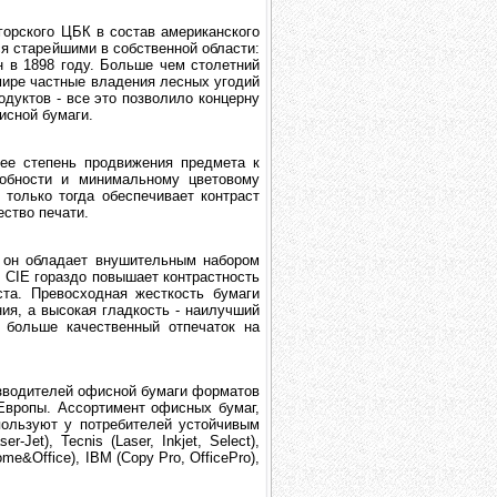
горского ЦБК в состав американского
я старейшими в собственной области:
н в 1898 году. Больше чем столетний
мире частные владения лесных угодий
дуктов - все это позволило концерну
исной бумаги.
ее степень продвижения предмета к
обности и минимальному цветовому
 только тогда обеспечивает контраст
ество печати.
ь он обладает внушительным набором
 CIE гораздо повышает контрастность
ста. Превосходная жесткость бумаги
ия, а высокая гладкость - наилучший
 больше качественный отпечаток на
водителей офисной бумаги форматов
Европы. Ассортимент офисных бумаг,
пользуют у потребителей устойчивым
-Jet), Tecnis (Laser, Inkjet, Select),
Home&Office), IBM (Copy Pro, OfficePro),