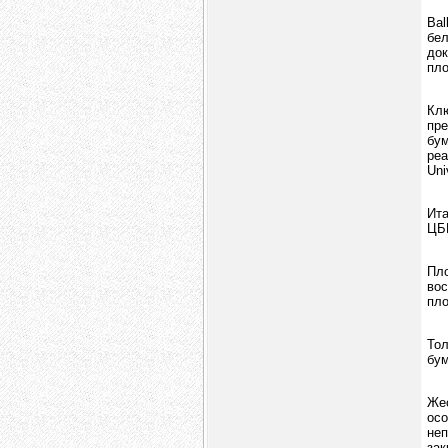
Bal
бе
до
пло
Кл
пр
бум
реа
Uni
Ита
ЦБК
Пло
во
пло
Тол
бум
Же
осо
неп
зак