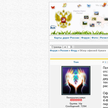
Мы рады п
Карты дорог России
|
Форум
|
Фото
|
Регис
1
Страница
1
из
1
Форум
»
Россия
»
Флуд
»
Обзор офисной бумаги
Tion
#
1
|
Пот
отс
тех
дв
тех
рас
Офи
бум
Генералиссимус
4-
Группа: Vip
пер
Сообщений:
7294
про