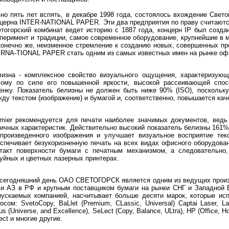
но пять лет вспять, в декабре 1998 года, состоялось вхождение Свето
церна INTER-NATIONAL PAPER. Эти два предприятия по праву считаютс
тогорский комбинат ведет историю с 1887 года, концерн IP был созда
перимент и традиции, самое современное оборудование, крупнейшие в 
конечно же, неизменное стремление к созданию новых, совершенных про
RNA-TIONAL PAPER стать одним из самых известных имен на рынке оф
лизна - комплексное свойство визуального ощущения, характеризующ
лому по силе его повышенной яркости, высокой рассеивающей спос
енку. Показатель белизны не должен быть ниже 90% (ISO), поскольку
ду текстом (изображение) и бумагой и, соответственно, повышается кач
emier рекомендуется для печати наиболее значимых документов, вед
ичных характеристик. Действительно высокий показатель белизны 161%
спроизведенного изображения и улучшает визуальное восприятие тек
спечивает безукоризненную печать на всех видах офисного оборудован
нтакт поверхности бумаги с печатным механизмом, а следовательно,
уйных и цветных лазерных принтерах.
 сегодняшний день ОАО СВЕТОГОРСК является одним из ведущих произ
 и АЗ в РФ и крупным поставщиком бумаги на рынки СНГ и Западной 
пускаемых компанией, насчитывает больше десяти марок, которые ис
осом: SvetoCopy, BaLlet (Premium, CLassic, Universal) Captai Laser, Laser
ius (Universe, and Excellence), SeLect (Copy, Balance, ULtra), HP (Office, 
ect и многие другие.