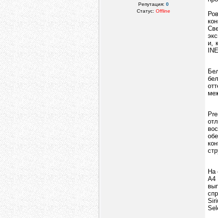
Репутация:
0
Статус:
Offline
Ров
кон
Све
экс
и, 
INE
Бе
бе
отт
меж
Pr
отл
во
обе
ко
стр
На
А4
вы
спр
Sir
Sel