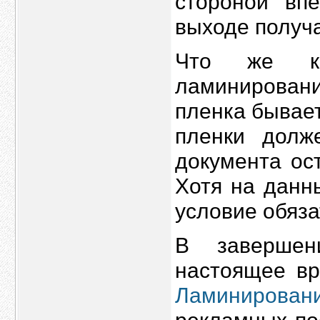
стороной вп
выходе получа
Что же ка
ламинирован
пленка бывае
пленки долж
документа ос
Хотя на данн
условие обяза
В завершен
настоящее вр
Ламинирован