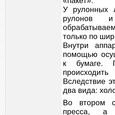
«пакет».
У рулонных 
рулонов 
обрабатывае
только по шир
Внутри аппа
помощью осущ
к бумаге. 
происходит
Вследствие э
два вида: хол
Во втором 
пресса, а