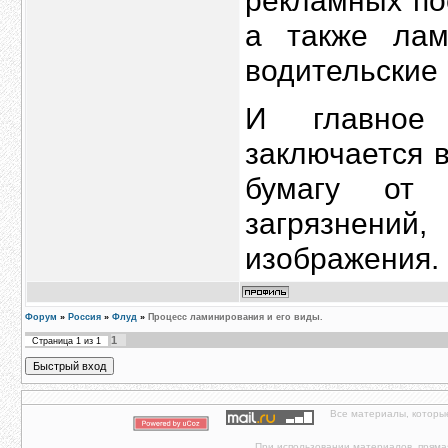
рекламных пос
а также лам
водительские 
И главное 
заключается 
бумагу от 
загрязнени
изображения.
Форум
»
Россия
»
Флуд
»
Процесс ламинирования и его виды.
1
Страница
1
из
1
Все материалы, которы
При использовании материалов, прямая 