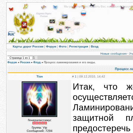
Мы рады приветствовать Вас на нашем форуме!
Карты дорог России
|
Форум
|
Фото
|
Регистрация
|
Вход
Новые сообщения
·
Уч
1
Страница
1
из
1
Форум
»
Россия
»
Флуд
»
Процесс ламинирования и его виды.
Процесс л
Tion
#
1
| 09.12.2010, 14:42
Итак, что 
осуществляет
Ламинирова
защитной п
Генералиссимус
предостереч
Группа: Vip
Сообщений:
7294