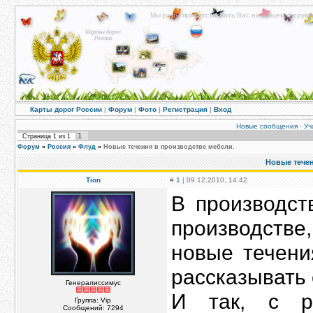
Мы рады приветствовать Вас на нашем форуме!
Карты дорог России
|
Форум
|
Фото
|
Регистрация
|
Вход
Новые сообщения
·
Уч
1
Страница
1
из
1
Форум
»
Россия
»
Флуд
»
Новые течения в производстве мебели.
Новые течен
Tion
#
1
| 09.12.2010, 14:42
В производст
производств
новые течени
рассказывать 
Генералиссимус
И так, с р
Группа: Vip
Сообщений:
7294