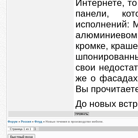
Интернете, т
панели, ко
исполнений: 
алюминиево
кромке, краш
шпонированн
свои недостат
же о фасадах
Вы прочитает
До новых встре
Форум
»
Россия
»
Флуд
»
Новые течения в производстве мебели.
1
Страница
1
из
1