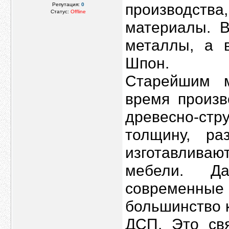
производств
Репутация:
0
Статус:
Offline
материалы. В
металлы, а 
Шпон.
Старейшим м
время произв
древесно-стр
толщину, ра
изготавливаю
мебели. Д
современн
большинство к
ДСП. Это свя