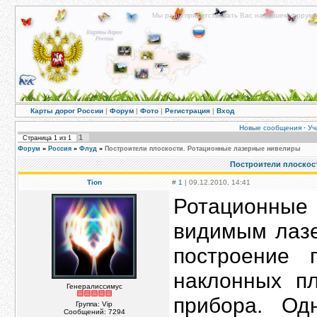
Мы рады приветствовать Вас на нашем форуме!
Карты дорог России
|
Форум
|
Фото
|
Регистрация
|
Вход
Новые сообщения
·
Уч
1
Страница
1
из
1
Форум
»
Россия
»
Флуд
»
Построители плоскости. Ротационные лазерные нивелиры
Построители плоскос
Tion
#
1
| 09.12.2010, 14:41
Ротационны
видимым лаз
построение 
наклонных пл
Генералиссимус
прибора. Од
Группа: Vip
Сообщений:
7294