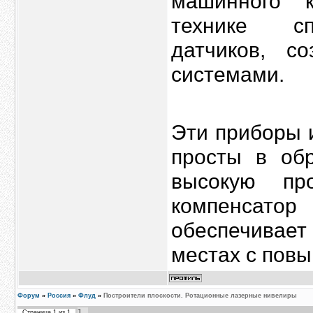
машинного 
технике сп
датчиков, с
системами.
Эти приборы 
просты в обр
высокую про
компенсато
обеспечивает
местах с пов
Форум
»
Россия
»
Флуд
»
Построители плоскости. Ротационные лазерные нивелиры
1
Страница
1
из
1