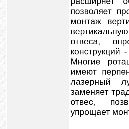
расширяет о
позволяет пр
монтаж верти
вертикальну
отвеса, оп
конструкций -
Многие рота
имеют перпен
лазерный л
заменяет тра
отвес, поз
упрощает мон