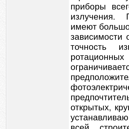
приборы все
излучения.
имеют большой
зависимости 
точность и
ротационных
ограничива
предполо
фотоэлектри
предпочтит
открытых, кру
устанавлива
всей строит