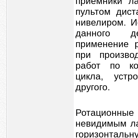
приёмники л
пультом дист
нивелиром. И
данного д
применение 
при произво
работ по ко
цикла, устр
другого.
Ротационны
невидимым ла
горизонтальн