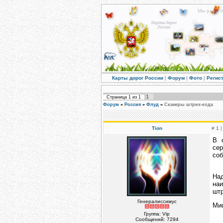
Мы рады п
Карты дорог России
|
Форум
|
Фото
|
Регис
1
Страница
1
из
1
Форум
»
Россия
»
Флуд
»
Сканеры штрих-кода
Tion
#
1
|
В 
сер
соб
На
наи
штр
Генералиссимус
Миф
Группа: Vip
Сообщений:
7294