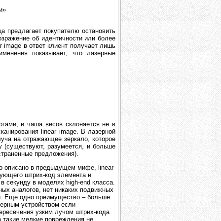
и»
а предлагает покупателю остановить
озражение об идентичности или более
r image в ответ клиент получает лишь
менения показывает, что лазерные
огами, и чаша весов склоняется не в
анирования linear image. В лазерной
уча на отражающее зеркало, которое
у (существуют, разумеется, и больше
страненные предложения).
о описано в предыдущем мифе, linear
ующего штрих-код элемента и
 секунду в моделях high-end класса.
рных аналогов, нет никаких подвижных
и. Еще одно преимущество – больше
зерным устройством если
пересечения узким лучом штрих-кода
а такие мелкие повреждения не