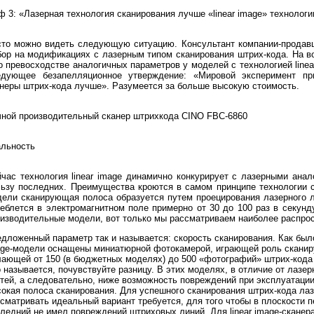
 3: «Лазерная технология сканирования лучше «linear image» технологи
то можно видеть следующую ситуацию. Консультант компании-продавц
ор на модификациях с лазерным типом сканирования штрих-кода. На в
о превосходстве аналогичных параметров у моделей с технологией linea
едующее безапелляционное утверждение: «Мировой эксперимент при
неры штрих-кода лучше». Разумеется за больше высокую стоимость.
ной производительный сканер штрихкода CINO FBC-6860
альность
час технология linear image динамично конкурирует с лазерными анал
ьзу последних. Преимущества кроются в самом принципе технологии ск
ели сканирующая полоса образуется путем проецирования лазерного л
еблется в электромагнитном поле примерно от 30 до 100 раз в секунд
изводительные модели, вот только мы рассматриваем наиболее распро
дложенный параметр так и называется: скорость сканирования. Как был
ge-модели оснащены миниатюрной фотокамерой, играющей роль сканир
ающей от 150 (в бюджетных моделях) до 500 «фотографий» штрих-кода в
 называется, почувствуйте разницу. В этих моделях, в отличие от лазе
тей, а следовательно, ниже возможность повреждений при эксплуатаци
окая полоса сканирования. Для успешного сканирования штрих-кода ла
сматривать идеальный вариант требуется, для того чтобы в плоскости 
ледний не имел повреждений штриховых линий. Для linear image-сканер