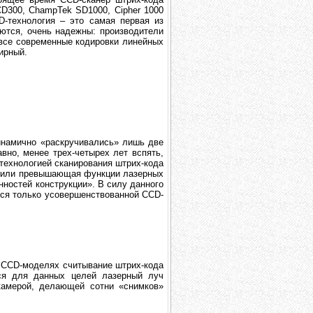
CD300, ChampTek SD1000, Cipher 1000
D-технология – это самая первая из
уются, очень надежны: производители
все современные кодировки линейных
ирный.
динамично «раскручивались» лишь две
вно, менее трех-четырех лет вспять,
технологией сканирования штрих-кода
ая или превышающая функции лазерных
нностей конструкции». В силу данного
ется только усовершенствованной CCD-
 в ССD-моделях считывание штрих-кода
ся для данных целей лазерный луч
камерой, делающей сотни «снимков»