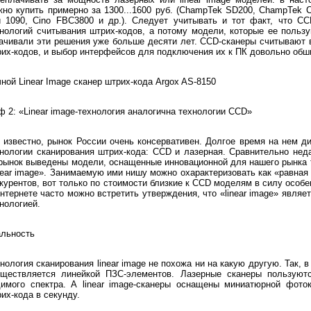
но купить примерно за 1300...1600 руб. (ChampTek SD200, ChampTek 
 1090, Cino FBC3800 и др.). Следует учитывать и тот факт, что CC
нологий считывания штрих-кодов, а потому модели, которые ее польз
ачивали эти решения уже больше десяти лет. CCD-сканеры считывают 
их-кодов, и выбор интерфейсов для подключения их к ПК довольно обш
ной Linear Image сканер штрих-кода Argox AS-8150
 2: «Linear image-технология аналогична технологии CCD»
 известно, рынок России очень консервативен. Долгое время на нем 
нологии сканирования штрих-кода: CCD и лазерная. Сравнительно неда
рынок выведены модели, оснащенные инновационной для нашего рынка 
near image». Занимаемую ими нишу можно охарактеризовать как «равн
курентов, вот только по стоимости близкие к CCD моделям в силу особе
нтернете часто можно встретить утверждения, что «linear image» явля
нологией.
альность
нология сканирования linear image не похожа ни на какую другую. Так,
уществляется линейкой ПЗС-элементов. Лазерные сканеры пользуют
димого спектра. А linear image-сканеры оснащены миниатюрной фото
их-кода в секунду.