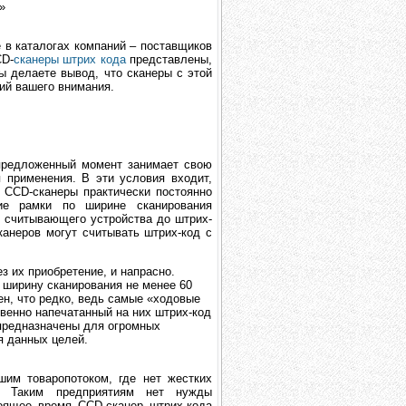
»
 в каталогах компаний – поставщиков
CD-
сканеры штрих кода
представлены,
ы делаете вывод, что сканеры с этой
ий вашего внимания.
 предложенный момент занимает свою
 применения. В эти условия входит,
. CCD-сканеры практически постоянно
ие рамки по ширине сканирования
т считывающего устройства до штрих-
канеров могут считывать штрих-код с
з их приобретение, и напрасно.
 ширину сканирования не менее 60
ен, что редко, ведь самые «ходовые
твенно напечатанный на них штрих-код
 предназначены для огромных
я данных целей.
им товаропотоком, где нет жестких
. Таким предприятиям нет нужды
тоящее время CCD-сканер штрих-кода