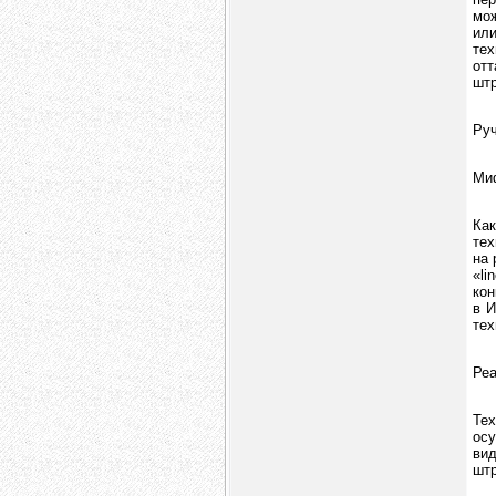
мож
или
тех
отт
штр
Руч
Миф
Как
тех
на 
«li
кон
в И
тех
Ре
Тех
ос
ви
штр