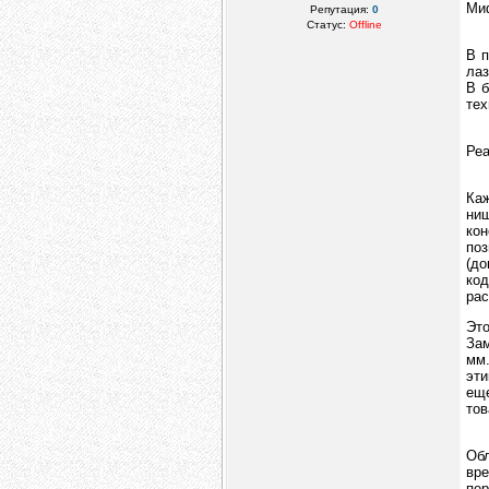
Миф
Репутация:
0
Статус:
Offline
В п
лаз
В б
тех
Ре
Каж
ниш
кон
по
(до
код
рас
Это
Зам
мм.
эти
еще
тов
Об
вр
пе