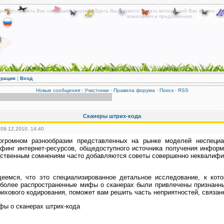
риветствовать Вас на нашем форуме! Здесь Вы сможете задать волнующий Вас вопрос, по
пожелания и предложения.
Мы постараемся быть полезными для Вас!
трация
|
Вход
Новые сообщения
·
Участники
·
Правила форума
·
Поиск
·
RSS
Сканеры штрих-кода
 09.12.2010, 14:40
огромном разнообразии представленных на рынке моделей неспециал
финг интернет-ресурсов, общедоступного источника получения информ
ственным сомнениям часто добавляются советы совершенно неквалифи
деемся, что это специализированное детальное исследование, к кот
более распространенные мифы о сканерах были привлечены признанны
ихового кодирования, поможет вам решить часть неприятностей, связа
ы о сканерах штрих-кода