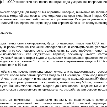
 1: «CCD-технология сканирования штрих-кода умерла как направление
оисках подходящей модели вы обратили, наверно, внимание на засилье
ерных моделей сканеров штрих-кода или сканеров типа linear imager. C
ольшинстве случаев, небольшим ассортиментом. Исходя из данного, в
нологией сканирования штрих-кода это «прошлый век», не заслуживающ
альность
дая технология сканирования, будь то лазерная, image или CCD, на
у и рассчитана на кое-какие определенные и специфические условия
ечно, и то соотношение цена–возможности, которое требуется клиенту
зиционировались как бюджетный вариант, поскольку имеют жестк
пустимой ширине штрих-кода) и дальности сканирования (расстояние о
а должно составлять 1...2 см, вот только современные модели CCD-с
стояния и в 10 см).
 объясняет, почему потенциальные покупатели не рассматривают всерье
етьте: более того самая простая модель CCD-сканера штрих-кода имеет
 А часто ли вы видели в магазинах штрих-код с большей шириной? Увер
кетки», которые применяются в ритейле, имеют ширину 58 мм, соответс
 уже. Как отмечалось выше, модели данного класса – бюджетные и не
аропотоков современного гипермаркета: их разрабатывали совсем не дл
ласть их применения – маленькие магазины со сравнительно небольш
еменных ограничений на сканирование любой товарной единицы
реплачивать за мощность лазерных или linear image моделей: в нас