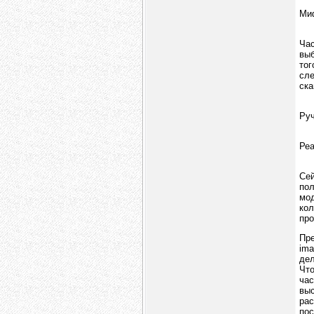
Миф
Час
выб
тог
сл
ска
Руч
Ре
Сей
пол
мод
кол
про
Пре
ima
дел
Что
час
выс
рас
пос