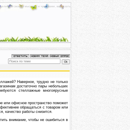
делиться своими мыслями и чувствами, высказать
еллажей? Наверное, трудно не только
агазинам достаточно пары небольших
ребуются стеллажные многоярусные
вое или офисное пространство поможет
ффективнее обращаться с товаром или
я, качество работы снизится.
тить внимание, чтобы не ошибиться в