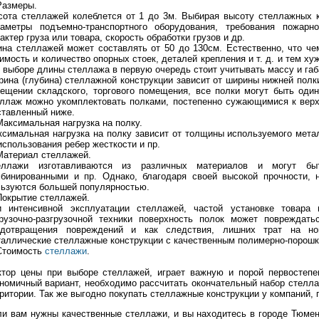
Размеры.
ота стеллажей колеблется от 1 до 3м. Выбирая высоту стеллажных к
раметры подъемно-транспортного оборудования, требования пожарно
актер груза или товара, скорость обработки грузов и др.
на стеллажей может составлять от 50 до 130см. Естественно, что че
имость и количество опорных стоек, деталей крепления и т. д. и тем ху
 выборе длины стеллажа в первую очередь стоит учитывать массу и габ
ина (глубина) стеллажной конструкции зависит от ширины нижней полки
ещении складского, торгового помещения, все полки могут быть оди
ллаж можно укомплектовать полками, постепенно сужающимися к верху
тавленный ниже.
Максимальная нагрузка на полку.
симальная нагрузка на полку зависит от толщины используемого метал
использования ребер жесткости и пр.
Материал стеллажей.
еллажи изготавливаются из различных материалов и могут быт
мбинированными и пр. Однако, благодаря своей высокой прочности, 
ьзуются большей популярностью.
Покрытие стеллажей.
и интенсивной эксплуатации стеллажей, частой установке товара 
грузочно-разгрузочной техники поверхность полок может повреждат
едотвращения повреждений и как следствия, лишних трат на нов
аллические стеллажные конструкции с качественным полимерно-порош
Стоимость
стеллажи
.
ктор цены при выборе стеллажей, играет важную и порой первостепе
номичный вариант, необходимо рассчитать окончательный набор стелла
ритории. Так же выгодно покупать стеллажные конструкции у компаний,
и вам нужны качественные стеллажи, и вы находитесь в городе Тюмен