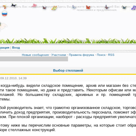
риветствовать Вас на нашем форуме! Здесь Вы сможете задать волнующий Вас вопрос, по
пожелания и предложения.
Мы постараемся быть полезными для Вас!
трация
|
Вход
Новые сообщения
·
Участники
·
Правила форума
·
Поиск
·
RSS
Выбор стеллажей
 09.12.2010, 14:39
когда-нибудь видели складское помещение, архив или магазин без ст
ти такое помещение, но даже и представить. Некоторым офисам или м
еллажей. Но большинству складских, архивных и пр. помещений т
темы.
ой руководитель знает, что грамотно организованное складское, торго
личить доход предприятия, производительность персонала, поможет э
зом. При плохой организации, наоборот - расходы предприятия увеличатс
тому ниже мы перечислим основные параметры, на которые стоит обра
оре стеллажных конструкций.