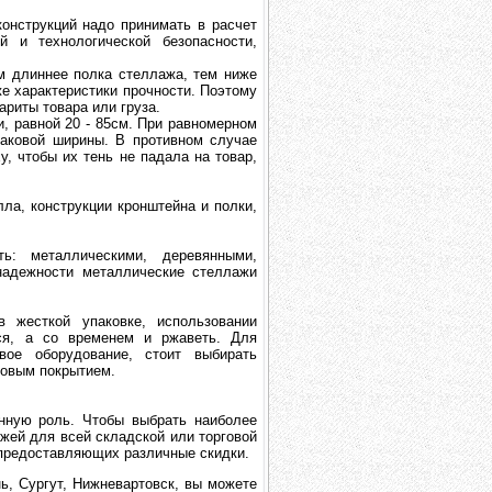
онструкций надо принимать в расчет
й и технологической безопасности,
м длиннее полка стеллажа, тем ниже
же характеристики прочности. Поэтому
ариты товара или груза.
, равной 20 - 85см. При равномерном
наковой ширины. В противном случае
, чтобы их тень не падала на товар,
ла, конструкции кронштейна и полки,
ь: металлическими, деревянными,
надежности металлические стеллажи
в жесткой упаковке, использовании
ься, а со временем и ржаветь. Для
ое оборудование, стоит выбирать
ковым покрытием.
нную роль. Чтобы выбрать наиболее
жей для всей складской или торговой
 предоставляющих различные скидки.
ь, Сургут, Нижневартовск, вы можете