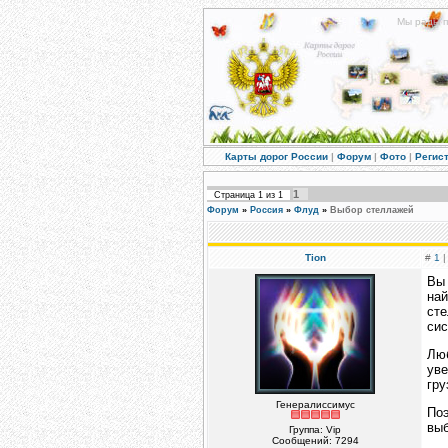
Мы рады п
Карты дорог России
|
Форум
|
Фото
|
Регис
1
Страница
1
из
1
Форум
»
Россия
»
Флуд
»
Выбор стеллажей
Tion
#
1
|
Вы 
най
ст
сис
Люб
уве
гру
Генералиссимус
Поэ
выб
Группа: Vip
Сообщений:
7294