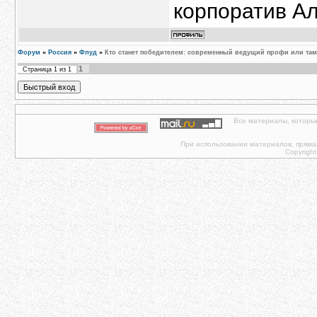
корпоратив Ал
Форум
»
Россия
»
Флуд
»
Кто станет победителем: современный ведущий профи или там
1
Страница
1
из
1
Все материалы, которы
При использовании материалов, прямая 
Copyright