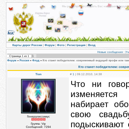
Мы рады приветствовать Вас на нашем форуме!
Карты дорог России
|
Форум
|
Фото
|
Регистрация
|
Вход
Новые сообщения
·
Уч
1
Страница
1
из
1
Форум
»
Россия
»
Флуд
»
Кто станет победителем: современный ведущий профи или там
Кто станет победителем: совр
Tion
#
1
| 09.12.2010, 14:38
Что ни гово
изменяется
набирает об
свою свадь
Генералиссимус
подыскивают 
Группа: Vip
Сообщений:
7294