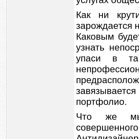
Как ни крут
зарождается н
Каковым буде
узнать непос
упаси в та
непрофес
предрасполо
завязываетс
портфолио.
Что же мы
совершенного
Антидизайне