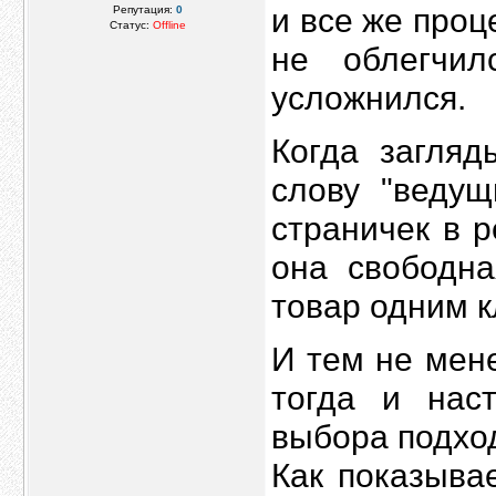
и все же проц
Репутация:
0
Статус:
Offline
не облегчил
усложнился.
Когда загляд
слову "ведущ
страничек в р
она свободна
товар одним к
И тем не менее 
тогда и нас
выбора подхо
Как показыва