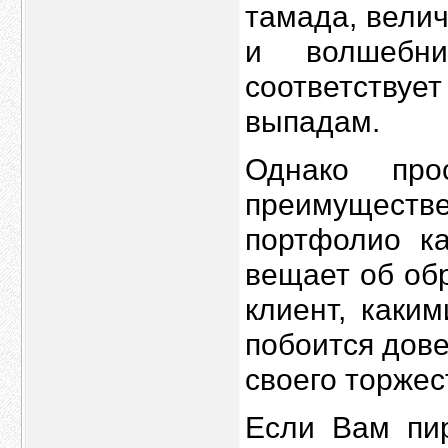
тамада, вели
и волшебни
соответств
выпадам.
Однако про
преимущест
портфолио к
вещает об об
клиент, каки
побоится дов
своего торжес
Если Вам пир