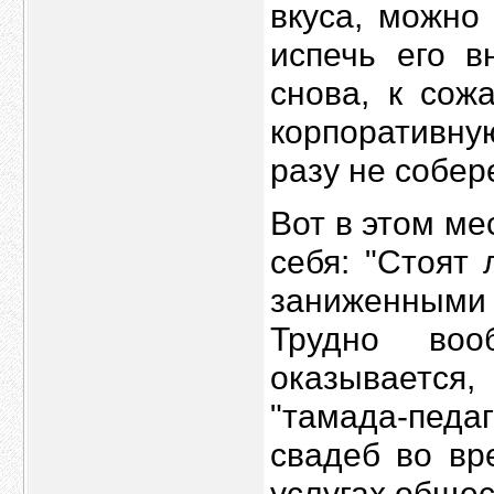
вкуса, можно
испечь его в
снова, к сож
корпоративну
разу не собер
Вот в этом ме
себя: "Стоят
заниженными 
Трудно воо
оказывается,
"тамада-педа
свадеб во вр
услугах общес