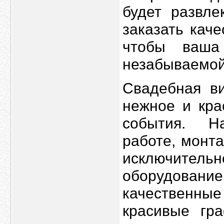
будет развле
заказать кач
чтобы ваша
незабываемой
Свадебная ви
нежное и кра
события. Н
работе, монт
исключит
оборудовани
качественны
красивые гр