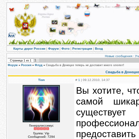
Мы рады приветствовать Вас на нашем форуме!
Карты дорог России
|
Форум
|
Фото
|
Регистрация
|
Вход
Новые сообщения
·
Уч
1
Страница
1
из
1
Форум
»
Россия
»
Флуд
»
Свадьба в Донецке теперь не доставит много хлопот!
Свадьба в Донецке 
Tion
#
1
| 09.12.2010, 14:37
Вы хотите, ч
самой шика
существу
профессион
Генералиссимус
предоставить
Группа: Vip
Сообщений:
7294