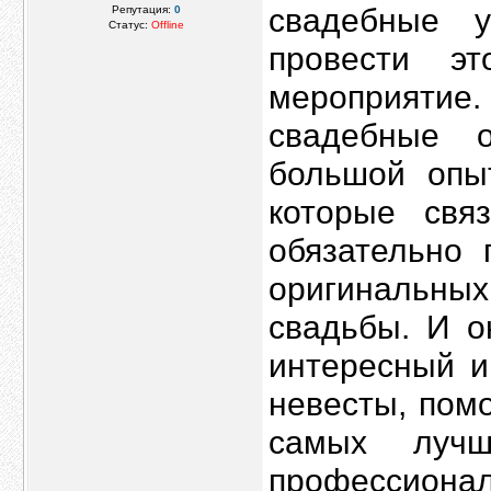
свадебные 
Репутация:
0
Статус:
Offline
провести э
мероприят
свадебные о
большой опы
которые свя
обязательно 
оригинальны
свадьбы. И о
интересный и
невесты, пом
самых лучш
профессионал