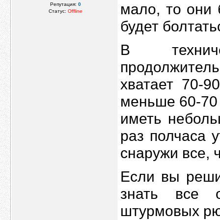
мало, то они
Репутация:
0
Статус:
Offline
будет болтать
В технич
продолжител
хватает 70-9
меньше 60-70
иметь неболь
раз полчаса 
снаружи все, 
Если вы реш
знать все о
штурмовых рю