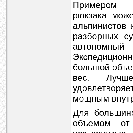
Примером и
рюкзака може
альпинистов 
разборных с
автономный
Экспедицио
большой объе
вес. Лучш
удовлетворяе
мощным внутр
Для большинс
объемом от