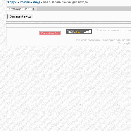
Форум
»
Россия
»
Флуд
»
Как выбрать рюкзак для похода?
1
Страница
1
из
1
Все материалы, которы
При использовании материалов, прямая 
Copyright