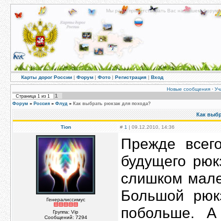
Мы рады приветствовать Вас на нашем форуме!
Карты дорог России
|
Форум
|
Фото
|
Регистрация
|
Вход
Новые сообщения
·
Уч
1
Страница
1
из
1
Форум
»
Россия
»
Флуд
»
Как выбрать рюкзак для похода?
Как выбр
Tion
#
1
| 09.12.2010, 14:36
Прежде всег
будущего рюк
слишком мале
Большой рюкз
Генералиссимус
побольше. А
Группа: Vip
Сообщений:
7294