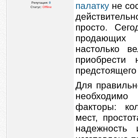
палатку
не сос
Репутация:
0
Статус:
Offline
действитель
просто. Сего
продающ
настолько ве
приобрести
предстоящего
Для правильн
необходимо 
факторы: ко
мест, просто
надежность 