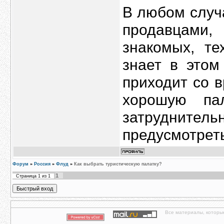
В любом случ
продавцами
знакомых, те
знает в этом
приходит со 
хорошую пал
затрудните
предусмотрет
Форум
»
Россия
»
Флуд
»
Как выбрать туристическую палатку?
1
Страница
1
из
1
Все материалы, которы