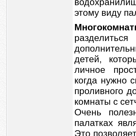
водохранилищ
этому виду па
Многокомн
разделитьс
дополнительн
детей, кото
личное прос
когда нужно 
проливного д
комнаты с сет
Очень полез
палатках явл
Это позволяе