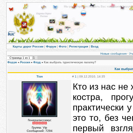
Мы рады приветствовать Вас на нашем форуме!
Карты дорог России
|
Форум
|
Фото
|
Регистрация
|
Вход
Новые сообщения
·
Уч
1
Страница
1
из
1
Форум
»
Россия
»
Флуд
»
Как выбрать туристическую палатку?
Как выбрат
Tion
#
1
| 09.12.2010, 14:35
Кто из нас не
костра, про
практически 
это то, без ч
Генералиссимус
первый взгл
Группа: Vip
Сообщений:
7294