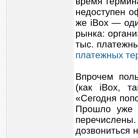
время термин
недоступен о
же iBox — од
рынка: органи
тыс. платежны
платежных те
Впрочем поль
(как iBox, т
«Сегодня поп
Прошло уже 
перечислен
дозвониться 