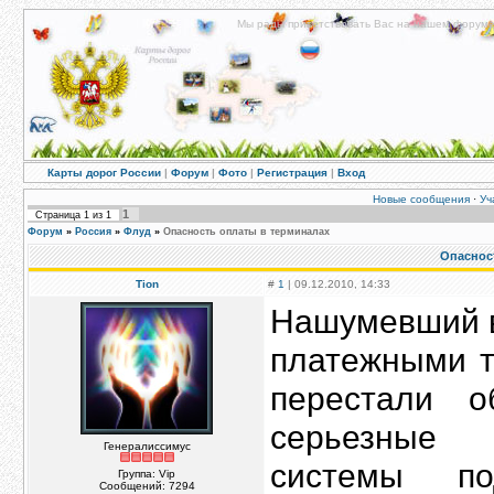
Мы рады приветствовать Вас на нашем форуме!
Карты дорог России
|
Форум
|
Фото
|
Регистрация
|
Вход
Новые сообщения
·
Уч
1
Страница
1
из
1
Форум
»
Россия
»
Флуд
»
Опасность оплаты в терминалах
Опаснос
Tion
#
1
| 09.12.2010, 14:33
Нашумевший в
платежными т
перестали о
серьезные 
Генералиссимус
системы п
Группа: Vip
Сообщений:
7294