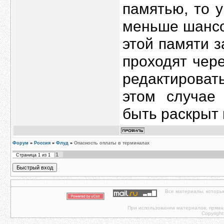
памятью, то 
меньше шансо
этой памяти 
проходят чер
редактироват
этом случае
быть раскрыт
Форум
»
Россия
»
Флуд
»
Опасность оплаты в терминалах
1
Страница
1
из
1
Все материалы, которы
При использовании материалов, прямая 
Copyright