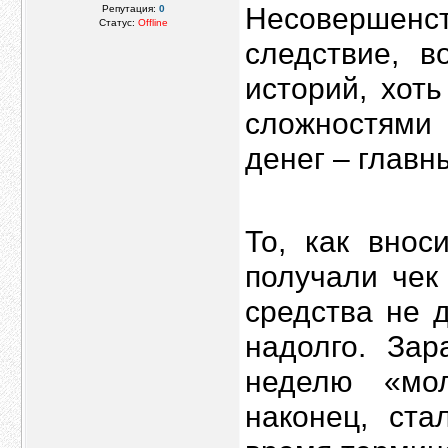
Несовершенст
Репутация:
0
Статус:
Offline
следствие, в
историй, хот
сложностями
денег – главн
То, как внос
получали чек
средства не 
надолго. Зар
неделю «мо
наконец, ста