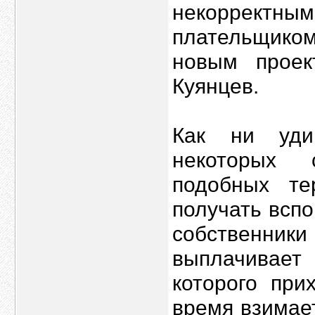
некорректн
плательщико
новым прое
Куянцев.
Как ни уди
некоторых 
подобных т
получать всп
собственник
выплачивает 
которого при
время взимает