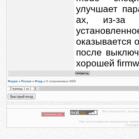
улучшает пар
ах, из-за 
установленн
оказывается о
после выключ
хорошей firm
Форум
»
Россия
»
Флуд
»
О современных HDD
1
Страница
1
из
1
Все материалы, которы
При использовании материалов, прямая 
Copyright