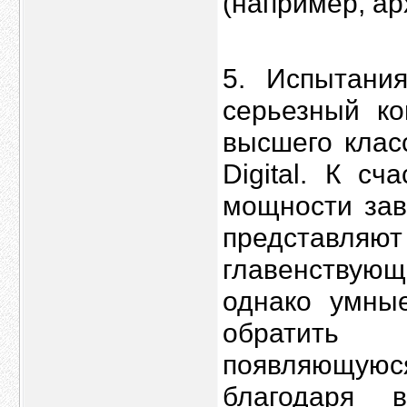
(например, ар
5. Испытани
серьезный к
высшего клас
Digital. К с
мощности зав
представля
главенствующ
однако умны
обратить 
появляющуюс
благодаря в