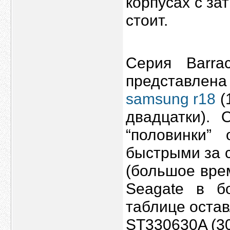
корпусах с за
стоит.
Серия Barra
представлен
samsung r18
(
двадцатки). 
“половинки”
быстрыми за 
(большое вре
Seagate в б
таблице остав
ST330630A (30