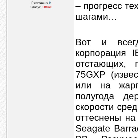
– прогресс т
Репутация:
0
Статус:
Offline
шагами…
Вот и все
корпорация 
отстающих, 
75GXP (извес
или на жарг
полугода де
скорости сре
оттеснены на
Seagate Barra