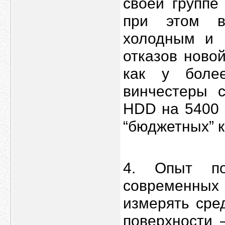
своей группе
при этом в
холодным и 
отказов ново
как у боле
винчестеры с
HDD на 5400 
“бюджетных” 
4. Опыт по
современны
измерять сре
поверхности 