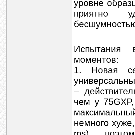
уровне образ
приятно у
бесшумностью
Испытания 
моментов:
1. Новая с
универсальны
– действител
чем у 75GXP,
максимальный
немного хуже,
ms), поэто