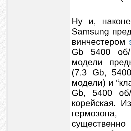
Ну и, наконе
Samsung пред
винчестером
Gb 5400 об/
модели пред
(7.3 Gb, 540
модели) и “кл
Gb, 5400 об/
корейская. И
гермозона
существенно