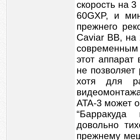
скорость на 3
60GXP, и ми
прежнего рек
Caviar BB, на
современным 
этот аппарат
не позволяет
хотя для р
видеомонтажа
ATA-3 может 
“Барракуда
довольно тих
прежнему меш