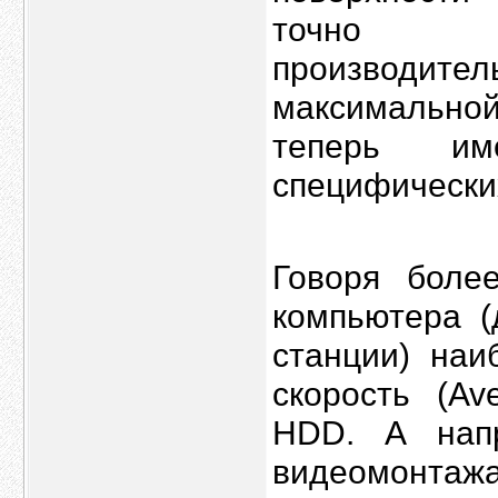
точно ха
производит
максимальной
теперь и
специфически
Говоря более
компьютера (
станции) наи
скорость (Av
HDD. А напр
видеомонта