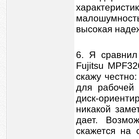
характеристи
малошумнос
высокая наде
6. Я сравнил
Fujitsu MPF3
скажу честно:
для рабочей 
диск-ориенти
никакой заме
дает. Возмо
скажется на 