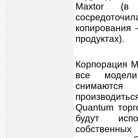
Maxtor (в
сосредоточи
копирования 
продуктах).
Корпорация M
все модел
снимаются
производить
Quantum торго
будут исп
собственны