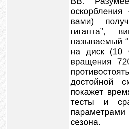
BB. Разуме
оскорбления 
вами) полу
гиганта”, 
называемый “п
на диск (10 
вращения 72
противостоять
достойной с
покажет врем
тесты и ср
параметрами
сезона.