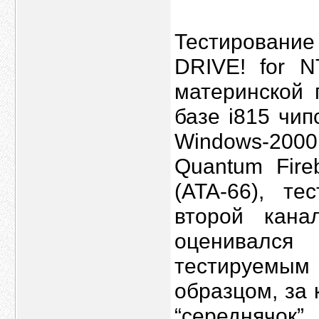
Тестирован
DRIVE! for N
материнской
базе i815 чи
Windows-2000
Quantum Fire
(ATA-66), т
второй кана
оценивался
тестируемым p
образцом, за
“середнячок”