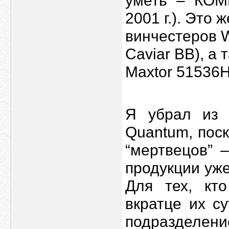
уметь” – “КО
2001 г.). Это 
винчестеров We
Caviar BB), а 
Maxtor 51536
Я убрал из 
Quantum, пос
“мертвецов” 
продукции уж
Для тех, кт
вкратце их с
подразделени