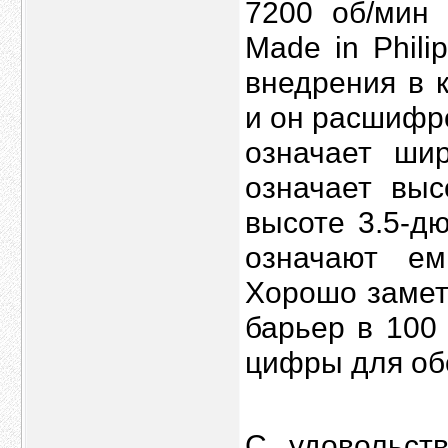
7200 об/мин 
Made in Phili
внедрения в 
и он расшифр
означает ши
означает выс
высоте 3.5-д
означают ем
Хорошо замет
барьер в 100
цифры для об
С удовольст