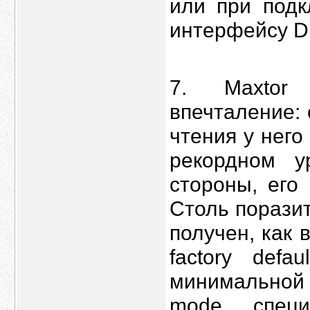
или при под
интерфейсу D
7. Maxtor
впечталение: 
чтения у него
рекордном у
стороны, его
Cтоль порази
получен, как 
factory defa
минимальной 
mode специ