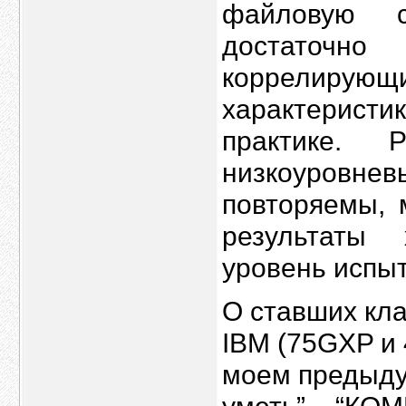
файловую с
достаточно
коррелир
характеристи
практике. 
низкоуровнев
повторяемы, 
результаты
уровень испы
О ставших кл
IBM (75GXP и 
моем предыду