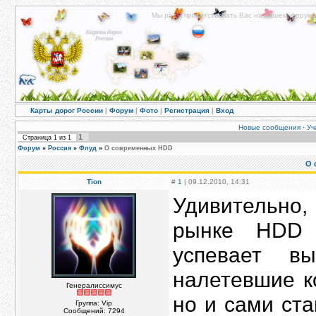
Мы рады приветствовать Вас на нашем форуме!
Карты дорог России
|
Форум
|
Фото
|
Регистрация
|
Вход
Новые сообщения
·
Уч
1
Страница
1
из
1
Форум
»
Россия
»
Флуд
»
О современных HDD
О 
Tion
#
1
| 09.12.2010, 14:31
Удивительно,
рынке HDD 
успевает в
налетевшие к
Генералиссимус
но и сами ст
Группа: Vip
Сообщений:
7294