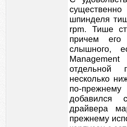
существенно
шпинделя тиш
rpm. Тише ст
причем его
слышного, е
Management 
отдельной 
несколько ни
по-прежнему
добавился 
драйвера ма
прежнему исп