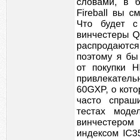
словами, в 
Fireball вы с
Что будет с
винчестеры Q
распродаютс
поэтому я бы
от покупки 
привлекатель
60GXP, о кот
часто спраш
тестах мод
винчестером
индексом IC3