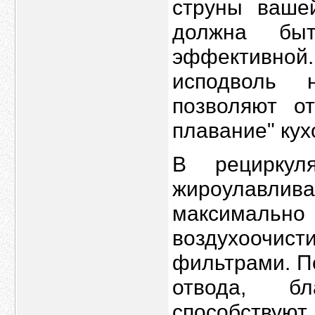
струны ваше
должна бы
эффективно
исподволь 
позволяют о
плавание" кух
В рециркул
жироулавлив
максимальн
воздухоочис
фильтрами. П
отвода, бл
способствуют