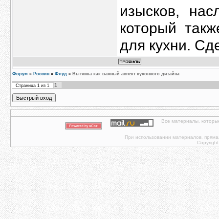
изысков, нас
который такж
для кухни. Сд
Форум
»
Россия
»
Флуд
»
Вытяжка как важный аспект кухонного дизайна
1
Страница
1
из
1
Все материалы, которы
При использовании материалов, прямая 
Copyright