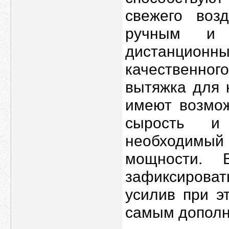
свежего воз
ручным и а
дистанцио
качественн
вытяжка для 
имеют возмож
сырость и 
необходим
мощности. 
зафиксироват
усилив при э
самым дополн