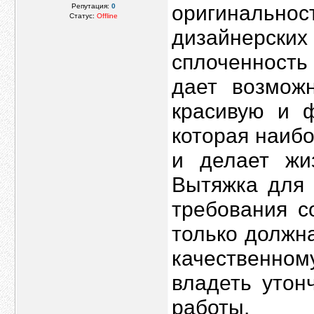
оригинальнос
Репутация:
0
Статус:
Offline
дизайнерск
сплоченность
дает возмож
красивую и ф
которая наиб
и делает жи
Вытяжка для 
требования с
только должн
качественном
владеть утон
работы.