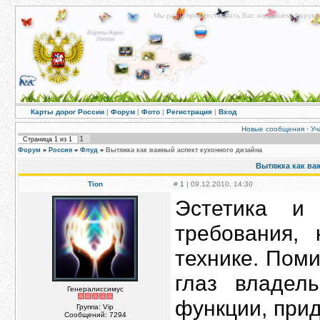
Мы рады приветствовать Вас на нашем форуме!
Карты дорог России
|
Форум
|
Фото
|
Регистрация
|
Вход
Новые сообщения
·
Уч
1
Страница
1
из
1
Форум
»
Россия
»
Флуд
»
Вытяжка как важный аспект кухонного дизайна
Вытяжка как ва
Tion
#
1
| 09.12.2010, 14:30
Эстетика и
требования,
технике. Поми
глаз владел
Генералиссимус
функции, при
Группа: Vip
Сообщений:
7294