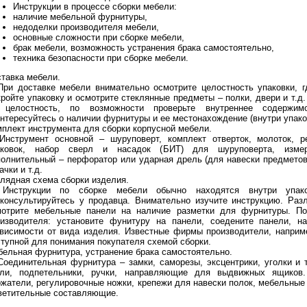
Инструкции в процессе сборки мебели:
наличие мебельной фурнитуры,
недоделки производителя мебели,
основные сложности при сборке мебели,
брак мебели, возможность устранения брака самостоятельно,
техника безопасности при сборке мебели.
тавка мебели.
При доставке мебели внимательно осмотрите целостность упаковки, 
ройте упаковку и осмотрите стеклянные предметы – полки, двери и т.д
 целостность, по возможности проверьте внутреннее содержимо
нтересуйтесь о наличии фурнитуры и ее местонахождение (внутри упако
плект инструмента для сборки корпусной мебели.
 Инструмент основной – шуруповерт, комплект отверток, молоток, р
аковок, набор сверл и насадок (БИТ) для шуруповерта, измер
олнительный – перфоратор или ударная дрель (для навески предметов 
ачки и т.д.
лядная схема сборки изделия.
 Инструкции по сборке мебели обычно находятся внутри упако
оконсультируйтесь у продавца. Внимательно изучите инструкцию. Ра
мотрите мебельные панели на наличие разметки для фурнитуры. По
оизводителя: установите фунитуру на панели, соедените панели, н
ависимости от вида изделия. Известные фирмы производители, напри
тупной для понимания покупателя схемой сборки.
ельная фурнитура, устранение брака самостоятельно.
Соединительная фурнитура – замки, саморезы, эксцентрики, уголки и 
тли, подпетельники, ручки, направляющие для выдвижных ящиков.
жатели, регулировочные ножки, крепежи для навески полок, мебельные 
ветительные составляющие.