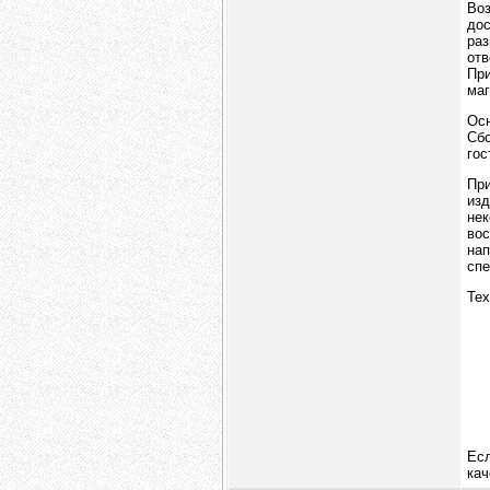
Воз
дос
ра
от
Пр
маг
Ос
Сбо
гос
Пр
изд
нек
во
на
спе
Тех
Есл
кач