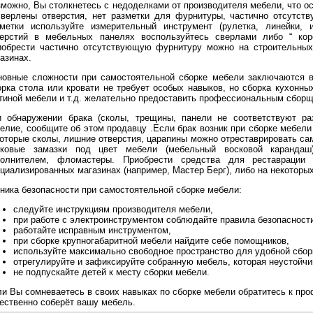
можно, Вы столкнетесь с недоделками от производителя мебели, что ос
верлены отверстия, нет разметки для фурнитуры, частично отсутств
зметки используйте измерительный инструмент (рулетка, линейки, 
верстий в мебельных панелях воспользуйтесь сверлами либо “ кор
иобрести частично отсутствующую фурнитуру можно на строительных
азинах.
новные сложности при самостоятельной сборке мебели заключаются в
рка стола или кровати не требует особых навыков, но сборка кухонных
тиной мебели и т.д. желательно предоставить профессиональным сбор
и обнаружении брака (сколы, трещины, панели не соответствуют раз
елие, сообщите об этом продавцу .Если брак возник при сборке мебели
оторые сколы, лишние отверстия, царапины можно отреставрировать са
сковые замазки под цвет мебели (мебельный восковой каранда
полнителем, фломастеры. Приобрести средства для реставраци
циализированных магазинах (например, Мастер Берг), либо на некоторы
ника безопасности при самостоятельной сборке мебели:
следуйте инструкциям производителя мебели,
при работе с электроинструментом соблюдайте правила безопасност
работайте исправным инструментом,
при сборке крупногабаритной мебели найдите себе помощников,
используйте максимально свободное пространство для удобной сбор
отрегулируйте и зафиксируйте собранную мебель, которая неустойчи
не подпускайте детей к месту сборки мебели.
и Вы сомневаетесь в своих навыках по сборке мебели обратитесь к пр
ественно соберёт вашу мебель.