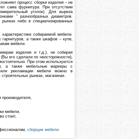
ложняет процесс сборки изделия – не
ует сама фурнитура. При отсутствии
измерительный уголок). Для выреза
онками ” разнообразных диаметров.
 рынках либо в специализированных
 характеристике собираемой мебели.
 гарнитуров, а также шкафов – купе,
щикам мебели.
мерам изделия и т.д.), не собирая
 (Вы его сделали по неосторожности),
мостоятельно. При этом используются
ш), а также мебельные маркеры с
и или рекламации мебели можно в
х строительных рынках, магазинах.
и производителя,
ки мебели,
во стоит,
офессионалам,
сборщик мебели