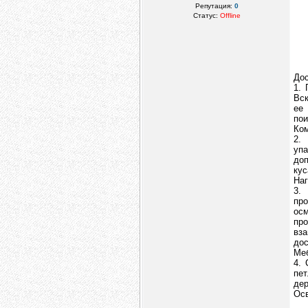
Репутация:
0
Статус:
Offline
Дос
1. 
Вск
ее
пои
Ком
2.
уп
доп
кус
Наг
3.
пр
ос
пр
вз
дос
Меб
4. 
пе
дер
Ос