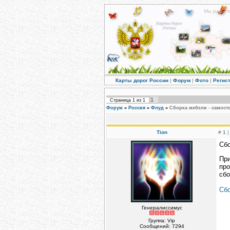
Мы рады п
Карты дорог России
|
Форум
|
Фото
|
Регис
1
Страница
1
из
1
Форум
»
Россия
»
Флуд
»
Сборка мебели - самост
Tion
#
1
|
Сбо
Пр
пр
сбо
Сб
Генералиссимус
Группа: Vip
Сообщений:
7294