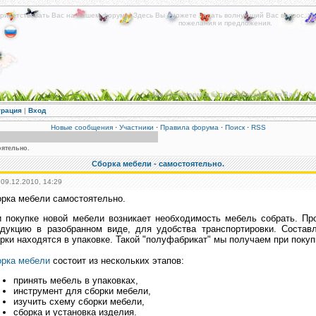
риветствовать Вас на нашем форуме! Здесь Вы сможете задать волнующий Вас вопрос, по
пожелания и предложения.
Мы постараемся быть полезными для Вас!
трация
|
Вход
Новые сообщения
·
Участники
·
Правила форума
·
Поиск
·
RSS
оятельно.
Сборка мебели - самостоятельно.
 09.12.2010, 14:29
рка мебели самостоятельно.
и покупке новой мебели возникает необходимость мебель собрать. П
одукцию в разобранном виде, для удобства транспортировки. Соста
рки находятся в упаковке. Такой "полуфабрикат" мы получаем при покуп
орка мебели
состоит из нескольких этапов:
принять мебель в упаковках,
инструмент для сборки мебели,
изучить схему сборки мебели,
сборка и установка изделия.