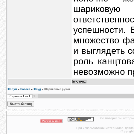
шарикову
ответственн
успешности. 
множество фа
и выглядеть 
роль канцтов
невозможно п
Форум
»
Россия
»
Флуд
»
Шариковые ручки
1
Страница
1
из
1
Все материалы, которы
При использовании материалов, прямая 
Copyright