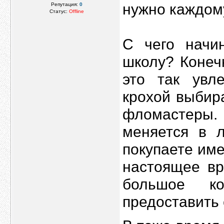
нужно каждому
Репутация:
0
Статус:
Offline
С чего начи
школу? Конеч
это так увл
крохой выбир
фломастеры.
меняется в 
покупаете име
настоящее вр
большое ко
предоставить 