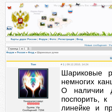
Мы рады приветствовать Вас на нашем форуме!
Карты дорог России
|
Форум
|
Фото
|
Регистрация
|
Вход
Новые сообщения
·
Уч
1
Страница
1
из
1
Форум
»
Россия
»
Флуд
»
Шариковые ручки
Ш
Tion
#
1
| 09.12.2010, 14:24
Шариковые р
немногих кан
О наличии 
поспорить, к
Генералиссимус
линейке и пр
Группа: Vip
Сообщений:
7294