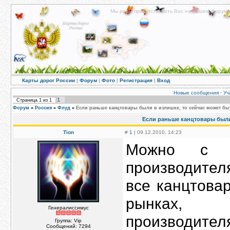
Мы рады приветствовать Вас на нашем форуме!
Карты дорог России
|
Форум
|
Фото
|
Регистрация
|
Вход
Новые сообщения
·
Уч
1
Страница
1
из
1
Форум
»
Россия
»
Флуд
»
Если раньше канцтовары были в излишке, то сейчас может бы
Если раньше канцтовары были 
Tion
#
1
| 09.12.2010, 14:23
Можно с го
производител
все канцтова
рынках, 
Генералиссимус
производител
Группа: Vip
Сообщений:
7294