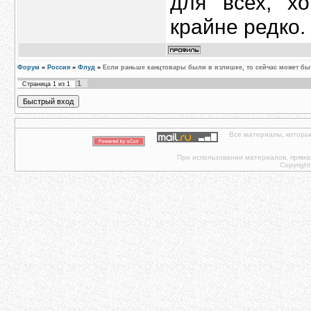
для всех, хо
крайне редко.
Форум
»
Россия
»
Флуд
»
Если раньше канцтовары были в излишке, то сейчас может бы
1
Страница
1
из
1
Все материалы, которы
При использовании материалов, прямая 
Copyright