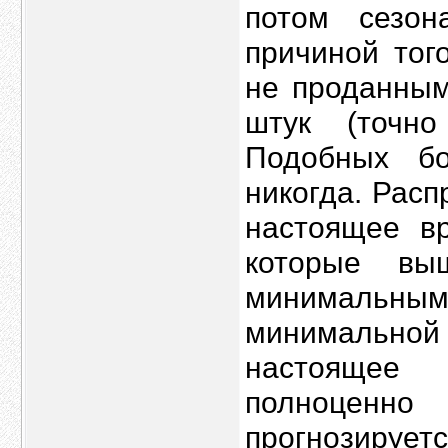
потом сезон
причиной тог
не проданным
штук (точн
Подобных б
никогда. Рас
настоящее вр
которые вы
минимальн
минимальной
настоящее
полноценн
прогнозирует