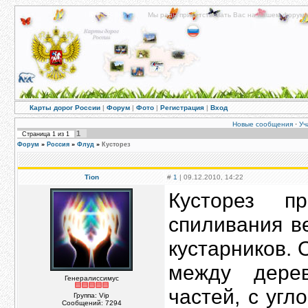
Мы рады приветствовать Вас на нашем форуме!
Карты дорог России
|
Форум
|
Фото
|
Регистрация
|
Вход
Новые сообщения
·
Уч
1
Страница
1
из
1
Форум
»
Россия
»
Флуд
»
Кусторез
Tion
#
1
| 09.12.2010, 14:22
Кусторез п
спиливания в
кустарников. 
между дере
Генералиссимус
частей, с угл
Группа: Vip
Сообщений:
7294