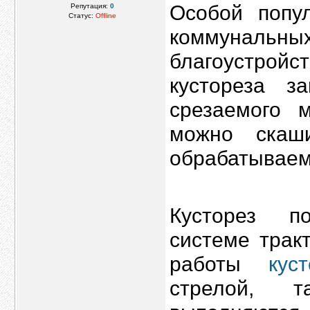
Особой попул
Репутация:
0
Статус:
Offline
коммуналь
благоустройс
кустореза з
срезаемого 
можно скаш
обрабатываемо
Кусторез п
системе трак
работы
кус
стрелой, 