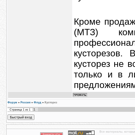
Кроме продаж
(МТЗ) ком
профессиона
кусторезов.
кусторез не в
только и в л
предложениям
Форум
»
Россия
»
Флуд
»
Кусторез
1
Страница
1
из
1
Все материалы, которы