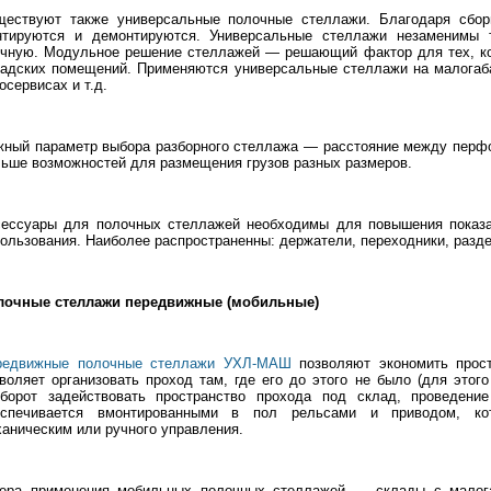
ществуют также универсальные полочные стеллажи. Благодаря сборно
нтируются и демонтируются. Универсальные стеллажи незаменимы т
учную. Модульное решение стеллажей — решающий фактор для тех, ко
адских помещений. Применяются универсальные стеллажи на малогаба
осервисах и т.д.
ный параметр выбора разборного стеллажа — расстояние между перфо
ьше возможностей для размещения грузов разных размеров.
сессуары для полочных стеллажей необходимы для повышения показа
ользования. Наиболее распространенны: держатели, переходники, разде
лочные стеллажи передвижные (мобильные)
редвижные полочные стеллажи УХЛ-МАШ
позволяют экономить прост
воляет организовать проход там, где его до этого не было (для этого
оборот задействовать пространство прохода под склад, проведени
еспечивается вмонтированными в пол рельсами и приводом, ко
аническим или ручного управления.
ера применения мобильных полочных стеллажей — склады с малога