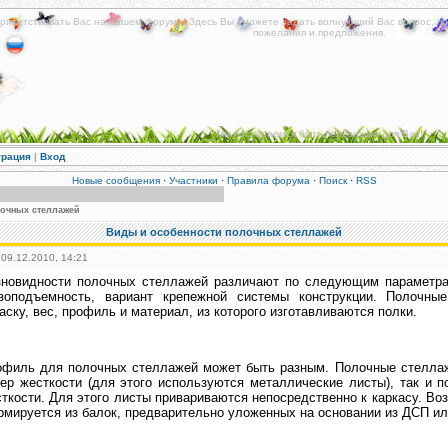
риветствовать Вас на нашем форуме! Здесь Вы сможете задать волнующий Вас вопрос, по
пожелания и предложения.
Мы постараемся быть полезными для Вас!
трация
|
Вход
Новые сообщения
·
Участники
·
Правила форума
·
Поиск
·
RSS
очных стеллажей
Виды и особенности полочных стеллажей
 09.12.2010, 14:21
зновидности полочных стеллажей различают по следующим параметрам
узоподъемность, вариант крепежной системы конструкции. Полочны
аску, вес, профиль и материал, из которого изготавливаются полки.
офиль для полочных стеллажей может быть разным. Полочные стеллаж
ер жесткости (для этого используются металлические листы), так и 
ткости. Для этого листы привариваются непосредственно к каркасу. Воз
мируется из балок, предварительно уложенных на основании из ДСП ил