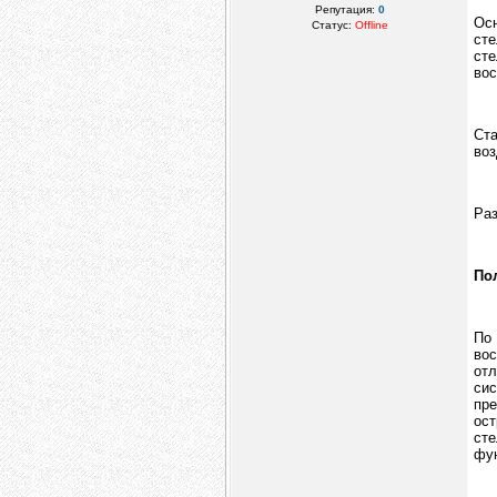
Репутация:
0
Ос
Статус:
Offline
ст
ст
вос
Ста
воз
Раз
По
По
во
от
си
пре
ос
ст
фу