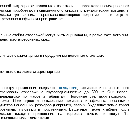
новной вид окраски полочных стеллажей — порошково-полимерное пок
еллажи приобретают повышенную стойкость к механическим воздейств
еллажа для склада. Порошково-полимерное покрытие — это еще и 
требовано в офисном пространстве.
льные стойки стеллажей могут быть оцинкованы, в результате чего они
действию агрессивных сред.
личают стационарные и передвижные полочные стеллажи.
лочные стеллажи стационарные
 спектру применения выделяют
складские
, архивные и офисные пол
стребованы стеллажи с грузоподъемностью до 500 кг. Они исполь
личающихся по массе и габаритам. Полочные стеллажи позволяют
стемы. Прикладное использование архивных и офисных полочных 
дметов небольших размеров (например, папок). Выделяют также торг
тровными, угловыми и пристенными. Выделяют также хлебные, охла
еллажи находят применение на торговых точках, и могут бы
нкциональными элементами.