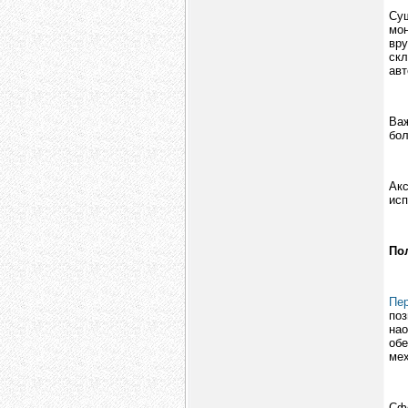
Су
мо
вр
скл
авт
Важ
бол
Ак
исп
По
Пе
поз
на
об
мех
Сф