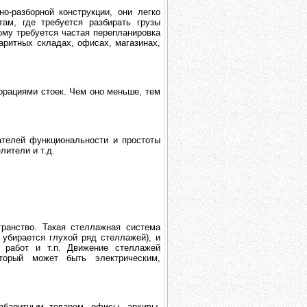
-разборной конструкции, они легко
ам, где требуется разбирать грузы
му требуется частая перепланировка
ритных складах, офисах, магазинах,
рациями стоек. Чем оно меньше, тем
телей функциональности и простоты
лители и т.д.
ранство. Такая стеллажная система
 убирается глухой ряд стеллажей), и
е работ и т.п. Движение стеллажей
торый может быть электрическим,
баритным товаром, офисы, архивы,