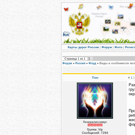
Мы рады п
Карты дорог России
|
Форум
|
Фото
|
Регис
1
Страница
1
из
1
Форум
»
Россия
»
Флуд
»
Виды и особенности пол
Tion
#
1
|
Ра
гр
окр
Пр
реб
жес
Генералиссимус
фор
Группа: Vip
Сообщений:
7294