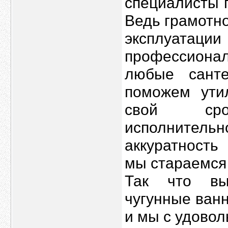
специалисты п
Ведь грамотно
эксплуатац
профессиона
любые сант
поможем ути
свой сро
исполните
аккуратность
мы стараемся
Так что выб
чугунные ван
и мы с удовол