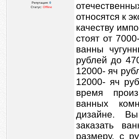
отечественных
Репутация:
0
Статус:
Offline
относятся к э
качеству импо
стоят от 7000
ванны чугунн
рублей до 470
12000- яч рубл
12000- яч ру
время произ
ванных ком
дизайне. В
заказать ван
размеру, c р