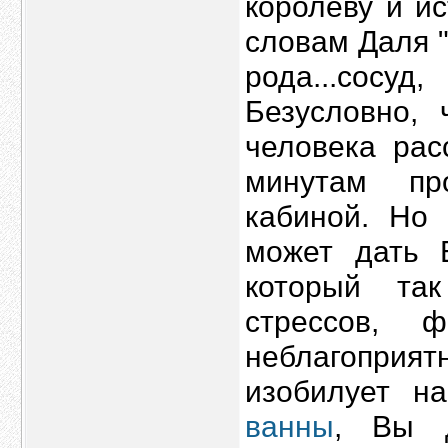
королеву и ис
словам Даля "
рода...сосу
Безусловно,
человека рас
минутам пр
кабиной. Но
может дать 
который та
стрессов, 
неблагопри
изобилует н
ванны
, Вы д