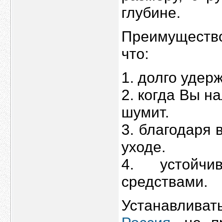
глубине.
Преимущество
что:
1. долго удер
2. когда Вы н
шумит.
3. благодаря 
уходе.
4. устойч
средствами.
Устанавлива