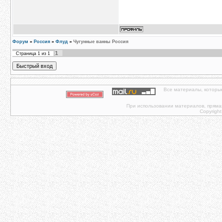
Форум
»
Россия
»
Флуд
»
Чугунные ванны Россия
1
Страница
1
из
1
Все материалы, которы
При использовании материалов, прямая 
Copyright