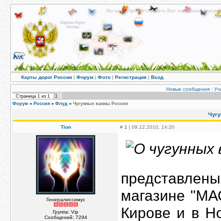
Мы рады приветствовать Вас на нашем форуме!
Карты дорог России
|
Форум
|
Фото
|
Регистрация
|
Вход
Новые сообщения
·
Уч
1
Страница
1
из
1
Форум
»
Россия
»
Флуд
»
Чугунные ванны Россия
Чугу
Tion
#
1
| 09.12.2010, 14:20
представлен
магазине "МА
Генералиссимус
Кирове и в Н
Группа: Vip
Сообщений:
7294