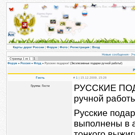
Мы рады приветствовать Вас на нашем форуме!
Карты дорог России
|
Форум
|
Фото
|
Регистрация
|
Вход
Новые сообщения
·
Уч
1
Страница
1
из
1
Форум
»
Россия
»
Флуд
»
Русские подарки!
(Эксклюзивные подарки ручной работы!)
Р
Гость
#
1
| 15.12.2009, 15:26
РУССКИЕ ПОД
Группа: Гости
ручной работы
Русские подар
выполнены в а
тонкого выжиг