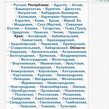
.
,
,
Россия
Республики:
Адыгея
Алтай
,
,
,
Башкортостан
Бурятия
Дагестан
,
,
Ингушетия
Кабардино-Балкария
,
,
Калмыкия
Карачаево-Черкесия
,
,
,
,
Карелия
Коми
Крым
Марий Эл
,
,
Мордовия
Саха (Якутия)
Северная
,
,
,
Осетия — Алания
Татарстан
Тыва (Тува)
,
,
,
.
Удмуртия
Хакасия
Чечня
Чувашия
,
,
Края:
Алтайский
Забайкальский
,
,
Камчатский
Краснодарский
,
,
,
Красноярский
Пермский
Приморский
,
.
Ставропольский
Хабаровский
Области:
,
,
,
Амурская
Архангельская
Астраханская
,
,
,
Белгородская
Брянская
Владимирская
,
,
Волгоградская
Вологодская
,
,
,
Воронежская
Ивановская
Иркутская
,
,
Калининградская
Калужская
,
,
,
Кемеровская
Кировская
Костромская
,
,
,
Курганская
Курская
Ленинградская
,
,
,
Липецкая
Магаданская
Московская
,
,
Мурманская
Нижегородская
,
,
,
Новгородская
Новосибирская
Омская
,
,
,
Оренбургская
Орловская
Пензенская
,
,
,
Псковская
Ростовская
Рязанская
,
,
,
Самарская
Саратовская
Сахалинская
,
,
,
Свердловская
Смоленская
Тамбовская
,
,
,
Тверская
Томская
Тульская