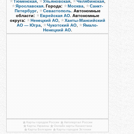
,
,
,
Тюменская
Ульяновская
Челябинская
.
,
Ярославская
Города:
Москва
Санкт-
,
.
Петербург
Севастополь
Автономные
.
области:
Еврейская АО
Автономные
,
округа:
Ненецкий АО
Ханты-Мансийский
,
,
АО — Югра
Чукотский АО
Ямало-
.
Ненецкий АО
Карты городов России
Автопортал России
Карты Украины
Онлайн карты Казахстана
Карты Болгарии
Карты городов Эстонии