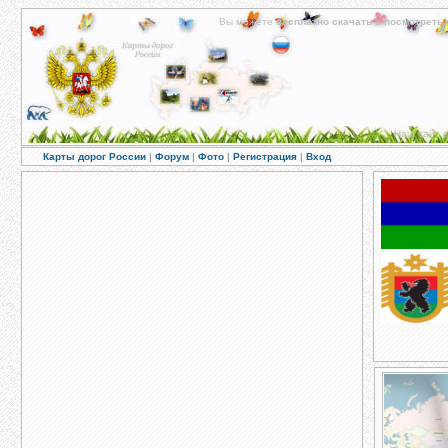
Вы можете
бесплатно скачать
и
посмотреть 
Наш сайт с
Карты дорог России
|
Форум
|
Фото
|
Регистрация
|
Вход