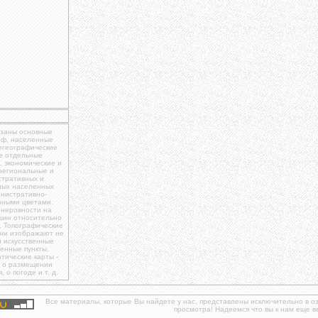
азаны основные
еф, населенные
щегеографические
же отдельные
, экономические и
 региональные и
стративных и
вных населенных
инистративно-
зными цветами.
 неровности на
шин относительно
. Топографические
они изображают не
и искусственные
енные пункты,
ические карты -
, о размещении
о погоде и т. д.
Все материалы, которые Вы найдете у нас, представлены исключительно в о
просмотра! Надеемся что вы к нам еще в