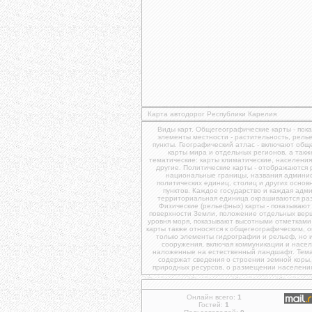
Карта автодорог Республики Карелия
Виды карт. Общегеографические карты - пок
элементы местности - растительность, рель
пункты. Географический атлас - включают об
карты мира и отдельных регионов, а так
тематические: карты климатические, населения
другие. Политические карты - отображаются
национальные границы, названия админи
политических единиц, столиц и других осно
пунктов. Каждое государство и каждая адм
территориальная единица окрашиваются ра
Физические (рельефных) карты - показывают
поверхности Земли, положение отдельных вер
уровня моря, показывают высотными отметками
карты также относятся к общегеографическим, 
только элементы гидрографии и рельеф, но 
сооружения, включая коммуникации и насел
наложенные на естественный ландшафт. Темат
содержат сведения о строении земной коры
природных ресурсов, о размещении населения, 
Онлайн всего:
1
Гостей:
1