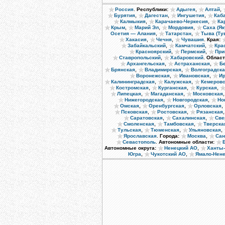
.
,
,
Россия
Республики:
Адыгея
Алтай
,
,
,
Бурятия
Дагестан
Ингушетия
Каб
,
,
Калмыкия
Карачаево-Черкесия
Ка
,
,
,
Крым
Марий Эл
Мордовия
Саха (Як
,
,
Осетия — Алания
Татарстан
Тыва (Ту
,
,
.
Хакасия
Чечня
Чувашия
Края:
,
,
Забайкальский
Камчатский
Кра
,
,
Красноярский
Пермский
При
,
.
Ставропольский
Хабаровский
Област
,
,
Архангельская
Астраханская
Б
,
,
Брянская
Владимирская
Волгоградск
,
,
Воронежская
Ивановская
Ир
,
,
Калининградская
Калужская
Кемеровс
,
,
,
Костромская
Курганская
Курская
,
,
Липецкая
Магаданская
Московская
,
,
Нижегородская
Новгородская
Но
,
,
,
Омская
Оренбургская
Орловская
,
,
Псковская
Ростовская
Рязанская
,
,
Саратовская
Сахалинская
Све
,
,
Смоленская
Тамбовская
Тверска
,
,
,
Тульская
Тюменская
Ульяновская
.
,
Ярославская
Города:
Москва
Сан
.
Севастополь
Автономные области:
,
Автономные округа:
Ненецкий АО
Ханты
,
,
Югра
Чукотский АО
Ямало-Нен