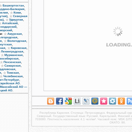
,
Башкортостан
,
ардино-Балкария
,
,
релия
Коми
,
утия)
Северная
,
,
ва)
Удмуртия
,
Алтайский
,
снодарский
,
морский
,
и:
Амурская
,
елгородская
,
,
ая
Вологодская
,
кутская
,
,
кая
Кировская
,
Ленинградская
,
,
Мурманская
,
восибирская
,
Пензенская
,
,
Самарская
,
рдловская
,
,
я
Томская
,
Челябинская
,
кт-Петербург
.
Еврейская АО
-Мансийский АО —
.
ецкий АО
Республика Карелия
. Столица: Петрозаводск. Федеральный окр
Северный. Государственный язык: Русский, Карельский, Финский и
703080. Плотность населения: 4.1 чел/км². Часовой пояс: MSK (UT
ОКАТО: 86.