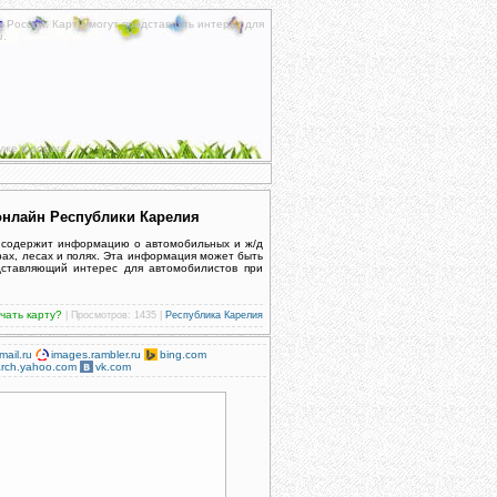
к России. Карты могут представлять интерес для
и
.
уже в дороге.
онлайн Республики Карелия
 содержит информацию о автомобильных и ж/д
ерах, лесах и полях. Эта информация может быть
едставляющий интерес для автомобилистов при
ачать карту?
| Просмотров: 1435 |
Республика Карелия
mail.ru
images.rambler.ru
bing.com
rch.yahoo.com
vk.com