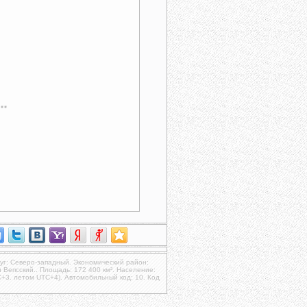
уг: Северо-западный. Экономический район:
 Вепсский.. Площадь: 172 400 км². Население:
C+3. летом UTC+4). Автомобильный код: 10. Код