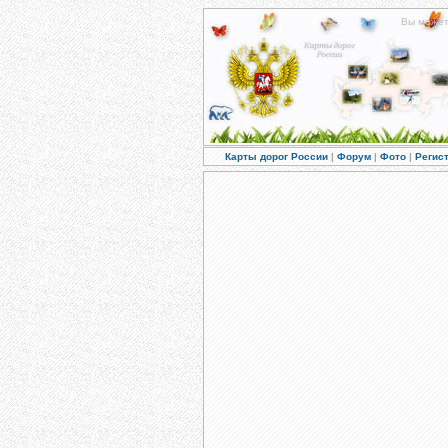
Вы може
Карты дорог России
|
Форум
|
Фото
|
Регис