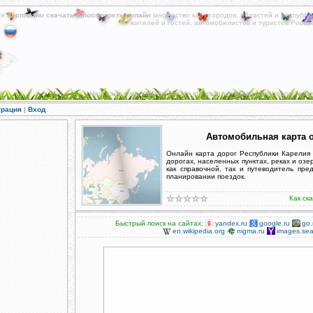
те
бесплатно скачать
и
посмотреть онлайн
множество карт городов, областей и республи
жителей и гостей, автомобилистов и туристов
Росси
Наш сайт специально для тех кто хочет отправится в дорогу или 
трация
|
Вход
Автомобильная карта 
Онлайн карта дорог Республики Карелия
дорогах, населенных пунктах, реках и оз
как справочной, так и путеводитель пр
планировании поездок.
Как ск
Быстрый поиск на сайтах:
yandex.ru
google.ru
go.
en.wikipedia.org
nigma.ru
images.sea