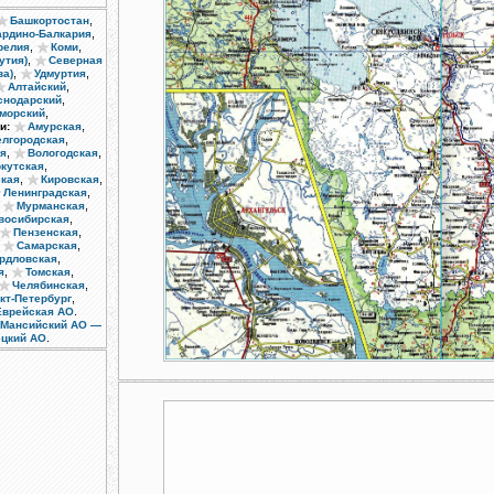
,
Башкортостан
,
ардино-Балкария
,
,
релия
Коми
,
утия)
Северная
,
,
ва)
Удмуртия
,
Алтайский
,
снодарский
,
морский
,
и:
Амурская
,
елгородская
,
,
ая
Вологодская
,
кутская
,
,
кая
Кировская
,
Ленинградская
,
,
Мурманская
,
восибирская
,
Пензенская
,
,
Самарская
,
рдловская
,
,
я
Томская
,
Челябинская
,
кт-Петербург
.
Еврейская АО
-Мансийский АО —
.
ецкий АО