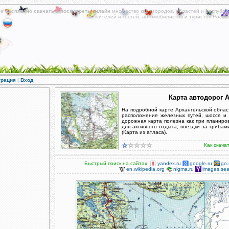
те
бесплатно скачать
и
посмотреть онлайн
множество карт городов, областей и республи
жителей и гостей, автомобилистов и туристов
Росси
Наш сайт специально для тех кто хочет отправится в дорогу или 
трация
|
Вход
Карта автодорог 
На подробной карте Архангельской облас
расположение железных путей, шоссе и 
дорожная карта полезна как при планиро
для активного отдыха, поездки за грибам
(Карта из атласа).
Как скача
Быстрый поиск на сайтах:
yandex.ru
google.ru
go.
en.wikipedia.org
nigma.ru
images.sea