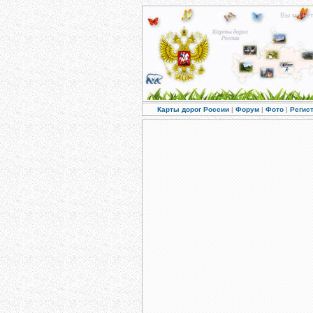
Вы може
Карты дорог России
|
Форум
|
Фото
|
Регис