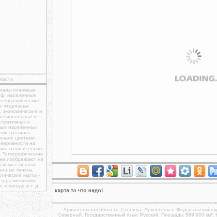
ласти
азаны основные
еф, населенные
щегеографические
же отдельные
, экономические и
 региональные и
стративных и
вных населенных
инистративно-
зными цветами.
 неровности на
шин относительно
. Топографические
они изображают не
и искусственные
енные пункты,
ические карты -
, о размещении
о погоде и т. д.
карта то что надо!
Архангельская область
. Столица: Архангельск. Федеральный ок
Северный. Государственный язык: Русский. Площадь: 589 900 км².