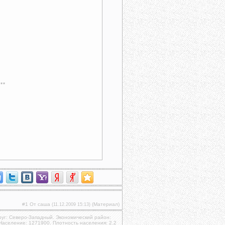
#1 От саша
(Материал)
(11.12.2009 15:13)
руг: Северо-Западный. Экономический район:
 Население: 1271900. Плотность населения: 2.2