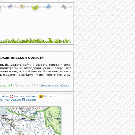
к России. Карты могут представлять интерес для
и
.
уже в дороге.
Архангельской области
ти, Вы можете найти и увидеть, города и села,
магистральные автодороги, реки и озёра. Эта
вании проезда к той или иной местности, так и
и, ягодами на рыбалку ну или просто туристам.
ть карту?
| Просмотров: 5546 |
Архангельская област...
mail.ru
images.rambler.ru
bing.com
rch.yahoo.com
vk.com