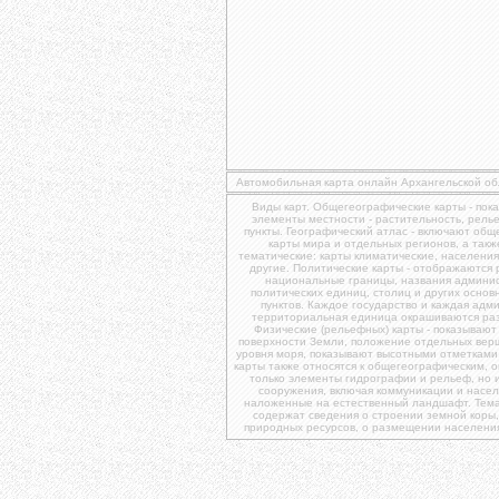
Автомобильная карта онлайн Архангельской об
Виды карт. Общегеографические карты - пок
элементы местности - растительность, рель
пункты. Географический атлас - включают об
карты мира и отдельных регионов, а так
тематические: карты климатические, населения
другие. Политические карты - отображаются
национальные границы, названия админи
политических единиц, столиц и других осно
пунктов. Каждое государство и каждая адм
территориальная единица окрашиваются ра
Физические (рельефных) карты - показывают
поверхности Земли, положение отдельных вер
уровня моря, показывают высотными отметками
карты также относятся к общегеографическим, 
только элементы гидрографии и рельеф, но 
сооружения, включая коммуникации и насел
наложенные на естественный ландшафт. Темат
содержат сведения о строении земной коры
природных ресурсов, о размещении населения, 