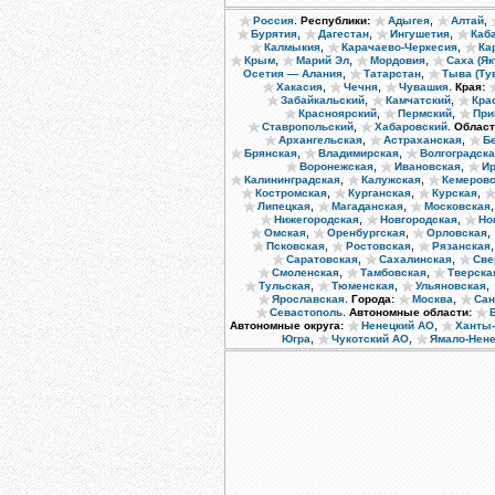
.
,
,
Россия
Республики:
Адыгея
Алтай
,
,
,
Бурятия
Дагестан
Ингушетия
Каб
,
,
Калмыкия
Карачаево-Черкесия
Ка
,
,
,
Крым
Марий Эл
Мордовия
Саха (Як
,
,
Осетия — Алания
Татарстан
Тыва (Ту
,
,
.
Хакасия
Чечня
Чувашия
Края:
,
,
Забайкальский
Камчатский
Кра
,
,
Красноярский
Пермский
При
,
.
Ставропольский
Хабаровский
Област
,
,
Архангельская
Астраханская
Б
,
,
Брянская
Владимирская
Волгоградск
,
,
Воронежская
Ивановская
Ир
,
,
Калининградская
Калужская
Кемеровс
,
,
,
Костромская
Курганская
Курская
,
,
Липецкая
Магаданская
Московская
,
,
Нижегородская
Новгородская
Но
,
,
,
Омская
Оренбургская
Орловская
,
,
Псковская
Ростовская
Рязанская
,
,
Саратовская
Сахалинская
Све
,
,
Смоленская
Тамбовская
Тверска
,
,
,
Тульская
Тюменская
Ульяновская
.
,
Ярославская
Города:
Москва
Сан
.
Севастополь
Автономные области:
,
Автономные округа:
Ненецкий АО
Ханты
,
,
Югра
Чукотский АО
Ямало-Нен