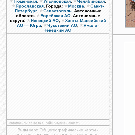
,
,
,
Тюменская
Ульяновская
Челябинская
.
,
Ярославская
Города:
Москва
Санкт-
,
.
Петербург
Севастополь
Автономные
.
области:
Еврейская АО
Автономные
,
округа:
Ненецкий АО
Ханты-Мансийский
,
,
АО — Югра
Чукотский АО
Ямало-
.
Ненецкий АО
Автомобильная карта онлайн Амурской области
Виды карт. Общегеографические карты -
показаны основные элементы местности -