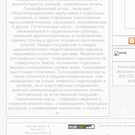
растительность, рельеф, населенные пункты.
Географический атлас - включают
общегеографические карты мира и отдельных
регионов, а также отдельные тематические:
карты климатические, населения, экономические
и другие. Политические карты - отображаются
региональные и национальные границы,
названия административных и политических
единиц, столиц и других основных населенных
пунктов. Каждое государство и каждая
административно-территориальная единица
окрашиваются разными цветами. Физические
(рельефных) карты - показывают неровности на
поверхности Земли, положение отдельных
Амурска
вершин относительно уровня моря, показывают
Экономич
высотными отметками. Топографические карты
363 700 
также относятся к общегеографическим, они
изображают не только элементы гидрографии и
MSK
рельеф, но и искусственные сооружения,
включая коммуникации и населенные пункты,
наложенные на естественный ландшафт.
Тематические карты - содержат сведения о
строении земной коры, о размещении природных
ресурсов, о размещении населения, о погоде и т.
д.
Все материалы, которы
Онлайн всего:
1
Гостей:
1
Пользователей:
0