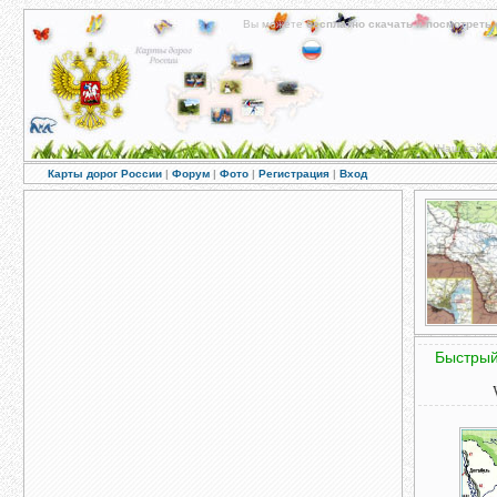
Вы можете
бесплатно скачать
и
посмотреть 
Наш сайт с
Карты дорог России
|
Форум
|
Фото
|
Регистрация
|
Вход
Быстрый