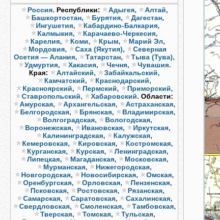
.
,
,
Россия
Республики:
Адыгея
Алтай
,
,
,
Башкортостан
Бурятия
Дагестан
,
,
Ингушетия
Кабардино-Балкария
,
,
Калмыкия
Карачаево-Черкесия
,
,
,
,
Карелия
Коми
Крым
Марий Эл
,
,
Мордовия
Саха (Якутия)
Северная
,
,
,
Осетия — Алания
Татарстан
Тыва (Тува)
,
,
,
.
Удмуртия
Хакасия
Чечня
Чувашия
,
,
Края:
Алтайский
Забайкальский
,
,
Камчатский
Краснодарский
,
,
,
Красноярский
Пермский
Приморский
,
.
Ставропольский
Хабаровский
Области:
,
,
,
Амурская
Архангельская
Астраханская
,
,
,
Белгородская
Брянская
Владимирская
,
,
Волгоградская
Вологодская
,
,
,
Воронежская
Ивановская
Иркутская
,
,
Калининградская
Калужская
,
,
,
Кемеровская
Кировская
Костромская
,
,
,
Курганская
Курская
Ленинградская
,
,
,
Липецкая
Магаданская
Московская
,
,
Мурманская
Нижегородская
,
,
,
Новгородская
Новосибирская
Омская
,
,
,
Оренбургская
Орловская
Пензенская
,
,
,
Псковская
Ростовская
Рязанская
,
,
,
Самарская
Саратовская
Сахалинская
,
,
,
Свердловская
Смоленская
Тамбовская
,
,
,
Тверская
Томская
Тульская