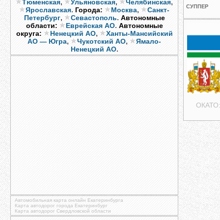
,
,
,
Тюменская
Ульяновская
Челябинская
СУППЕР
.
,
Ярославская
Города:
Москва
Санкт-
,
.
Петербург
Севастополь
Автономные
.
области:
Еврейская АО
Автономные
,
округа:
Ненецкий АО
Ханты-Мансийский
,
,
АО — Югра
Чукотский АО
Ямало-
.
Ненецкий АО
ОКАТО:
Автомобильная карта онлайн Екатеринбурга
Карта автодорог города Екатеринбург
Карта автодорог Свердловской области