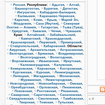
.
,
,
Россия
Республики:
Адыгея
Алтай
,
,
,
Башкортостан
Бурятия
Дагестан
,
,
Ингушетия
Кабардино-Балкария
,
,
Калмыкия
Карачаево-Черкесия
,
,
,
,
Карелия
Коми
Крым
Марий Эл
,
,
Мордовия
Саха (Якутия)
Северная
,
,
,
Осетия — Алания
Татарстан
Тыва (Тува)
,
,
,
.
Удмуртия
Хакасия
Чечня
Чувашия
,
,
Края:
Алтайский
Забайкальский
,
,
Камчатский
Краснодарский
,
,
,
Красноярский
Пермский
Приморский
,
.
Ставропольский
Хабаровский
Области:
,
,
,
Амурская
Архангельская
Астраханская
,
,
,
Белгородская
Брянская
Владимирская
,
,
Волгоградская
Вологодская
,
,
,
Воронежская
Ивановская
Иркутская
,
,
Калининградская
Калужская
,
,
,
Кемеровская
Кировская
Костромская
,
,
,
Курганская
Курская
Ленинградская
,
,
,
Липецкая
Магаданская
Московская
,
,
Мурманская
Нижегородская
,
,
,
Новгородская
Новосибирская
Омская
,
,
,
Оренбургская
Орловская
Пензенская
,
,
,
Псковская
Ростовская
Рязанская
,
,
,
Самарская
Саратовская
Сахалинская
,
,
,
Свердловская
Смоленская
Тамбовская
о_O
,
,
,
Тверская
Томская
Тульская