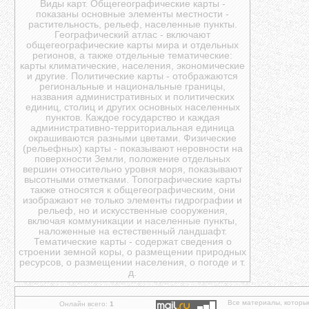
Виды карт. Общегеографические карты -
показаны основные элементы местности -
растительность, рельеф, населенные пункты.
Географический атлас - включают
общегеографические карты мира и отдельных
регионов, а также отдельные тематические:
карты климатические, населения, экономические
и другие. Политические карты - отображаются
региональные и национальные границы,
названия административных и политических
единиц, столиц и других основных населенных
пунктов. Каждое государство и каждая
административно-территориальная единица
окрашиваются разными цветами. Физические
(рельефных) карты - показывают неровности на
поверхности Земли, положение отдельных
вершин относительно уровня моря, показывают
высотными отметками. Топографические карты
также относятся к общегеографическим, они
изображают не только элементы гидрографии и
рельеф, но и искусственные сооружения,
включая коммуникации и населенные пункты,
наложенные на естественный ландшафт.
Тематические карты - содержат сведения о
строении земной коры, о размещении природных
ресурсов, о размещении населения, о погоде и т.
д.
Все материалы, которы
Онлайн всего:
1