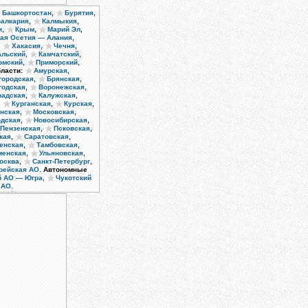
,
,
Башкортостан
Бурятия
,
,
Балкария
Калмыкия
,
,
,
и
Крым
Марий Эл
,
ая Осетия — Алания
,
,
,
Хакасия
Чечня
,
,
альский
Камчатский
,
,
рмский
Приморский
,
ласти:
Амурская
,
,
городская
Брянская
,
,
годская
Воронежская
,
,
радская
Калужская
,
,
,
Курганская
Курская
,
,
нская
Московская
,
,
одская
Новосибирская
,
,
Пензенская
Псковская
,
,
кая
Саратовская
,
,
енская
Тамбовская
,
,
енская
Ульяновская
,
,
осква
Санкт-Петербург
.
рейская АО
Автономные
,
й АО — Югра
Чукотский
.
 АО