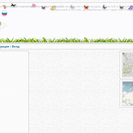
те
бесплатно скачать
и
посмотреть онлайн
множество карт городов, областей и республи
жителей и гостей, автомобилистов и туристов
Росси
Наш сайт специально для тех кто хочет отправится в дорогу или 
трация
|
Вход