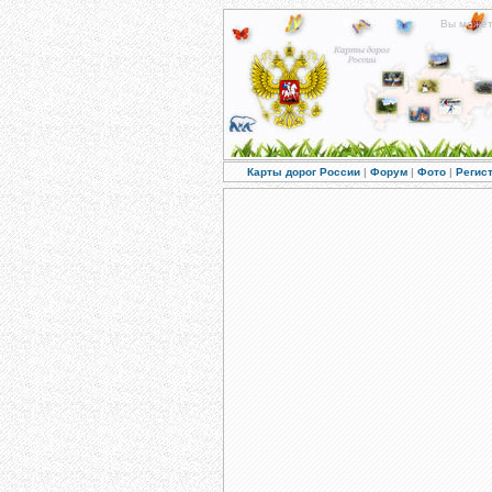
Вы може
Карты дорог России
|
Форум
|
Фото
|
Регис