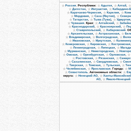
.
,
,
Россия
Республики:
Адыгея
Алтай
,
,
Дагестан
Ингушетия
Кабардино-
,
,
Карачаево-Черкесия
Карелия
Ком
,
,
Мордовия
Саха (Якутия)
Северн
,
,
Татарстан
Тыва (Тува)
Удмуртия
.
,
Чувашия
Края:
Алтайский
Забайк
,
,
Краснодарский
Красноярский
Пе
,
.
Ставропольский
Хабаровский
Об
,
,
Архангельская
Астраханская
Бел
,
,
Владимирская
Волгоградская
Воло
,
,
Ивановская
Иркутская
Калининг
,
,
Кемеровская
Кировская
Костромская
,
,
Ленинградская
Липецкая
Магада
,
,
Мурманская
Нижегородская
Новгор
,
,
,
Омская
Оренбургская
Орловская
,
,
Ростовская
Рязанская
Самарс
,
,
Сахалинская
Свердловская
Смол
,
,
,
Тверская
Томская
Тульская
Тюм
,
.
Челябинская
Ярославская
Города:
М
.
Севастополь
Автономные области:
Ев
,
округа:
Ненецкий АО
Ханты-Мансийски
,
АО
Ямало-Ненецкий