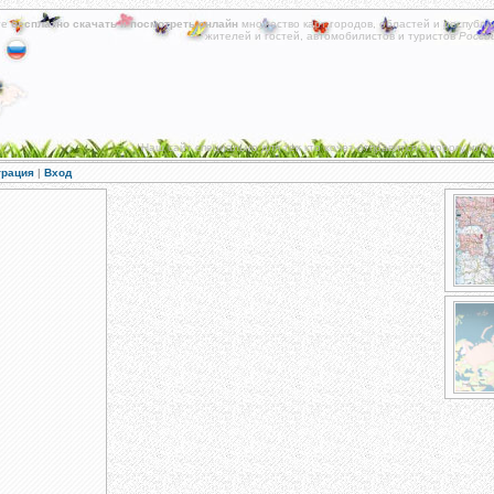
те
бесплатно скачать
и
посмотреть онлайн
множество карт городов, областей и республи
жителей и гостей, автомобилистов и туристов
Росси
Наш сайт специально для тех кто хочет отправится в дорогу или 
трация
|
Вход