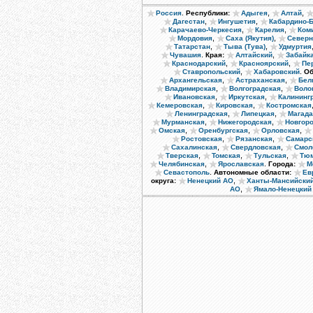
.
,
,
Россия
Республики:
Адыгея
Алтай
,
,
Дагестан
Ингушетия
Кабардино-
,
,
Карачаево-Черкесия
Карелия
Ком
,
,
Мордовия
Саха (Якутия)
Северн
,
,
Татарстан
Тыва (Тува)
Удмуртия
.
,
Чувашия
Края:
Алтайский
Забайк
,
,
Краснодарский
Красноярский
Пе
,
.
Ставропольский
Хабаровский
Об
,
,
Архангельская
Астраханская
Бел
,
,
Владимирская
Волгоградская
Воло
,
,
Ивановская
Иркутская
Калининг
,
,
Кемеровская
Кировская
Костромская
,
,
Ленинградская
Липецкая
Магада
,
,
Мурманская
Нижегородская
Новгор
,
,
,
Омская
Оренбургская
Орловская
,
,
Ростовская
Рязанская
Самарс
,
,
Сахалинская
Свердловская
Смол
,
,
,
Тверская
Томская
Тульская
Тюм
,
.
Челябинская
Ярославская
Города:
М
.
Севастополь
Автономные области:
Ев
,
округа:
Ненецкий АО
Ханты-Мансийски
,
АО
Ямало-Ненецкий