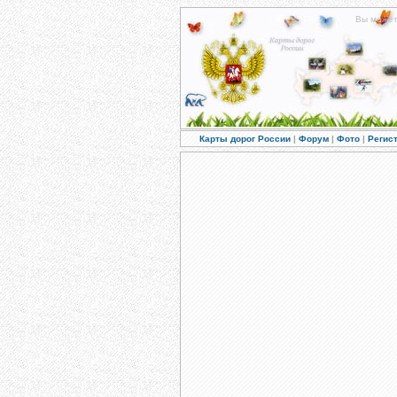
Вы може
Карты дорог России
|
Форум
|
Фото
|
Регис