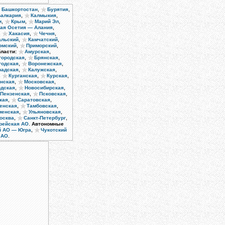
,
,
Башкортостан
Бурятия
,
,
Балкария
Калмыкия
,
,
,
и
Крым
Марий Эл
,
ая Осетия — Алания
,
,
,
Хакасия
Чечня
,
,
альский
Камчатский
,
,
рмский
Приморский
,
ласти:
Амурская
,
,
городская
Брянская
,
,
годская
Воронежская
,
,
радская
Калужская
,
,
,
Курганская
Курская
,
,
нская
Московская
,
,
одская
Новосибирская
,
,
Пензенская
Псковская
,
,
кая
Саратовская
,
,
енская
Тамбовская
,
,
енская
Ульяновская
,
,
осква
Санкт-Петербург
.
рейская АО
Автономные
,
й АО — Югра
Чукотский
.
 АО