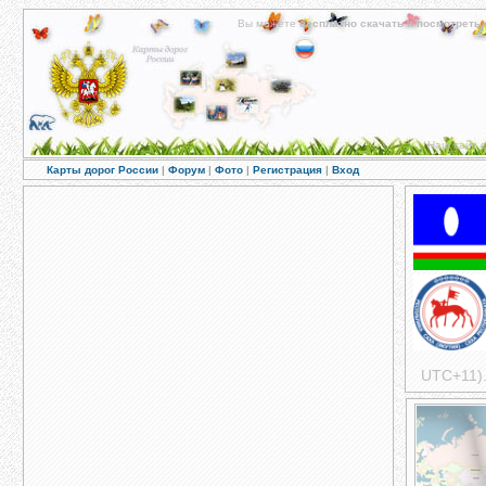
Вы можете
бесплатно скачать
и
посмотреть 
Наш сайт с
Карты дорог России
|
Форум
|
Фото
|
Регистрация
|
Вход
UTC+11).