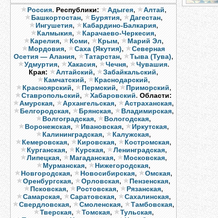
.
,
,
Россия
Республики:
Адыгея
Алтай
,
,
,
Башкортостан
Бурятия
Дагестан
,
,
Ингушетия
Кабардино-Балкария
,
,
Калмыкия
Карачаево-Черкесия
,
,
,
,
Карелия
Коми
Крым
Марий Эл
,
,
Мордовия
Саха (Якутия)
Северная
,
,
,
Осетия — Алания
Татарстан
Тыва (Тува)
,
,
,
.
Удмуртия
Хакасия
Чечня
Чувашия
,
,
Края:
Алтайский
Забайкальский
,
,
Камчатский
Краснодарский
,
,
,
Красноярский
Пермский
Приморский
,
.
Ставропольский
Хабаровский
Области:
,
,
,
Амурская
Архангельская
Астраханская
,
,
,
Белгородская
Брянская
Владимирская
,
,
Волгоградская
Вологодская
,
,
,
Воронежская
Ивановская
Иркутская
,
,
Калининградская
Калужская
,
,
,
Кемеровская
Кировская
Костромская
,
,
,
Курганская
Курская
Ленинградская
,
,
,
Липецкая
Магаданская
Московская
,
,
Мурманская
Нижегородская
,
,
,
Новгородская
Новосибирская
Омская
,
,
,
Оренбургская
Орловская
Пензенская
,
,
,
Псковская
Ростовская
Рязанская
,
,
,
Самарская
Саратовская
Сахалинская
,
,
,
Свердловская
Смоленская
Тамбовская
,
,
,
Тверская
Томская
Тульская