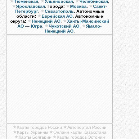
,
,
,
Тюменская
Ульяновская
Челябинская
.
,
Ярославская
Города:
Москва
Санкт-
,
.
Петербург
Севастополь
Автономные
.
области:
Еврейская АО
Автономные
,
округа:
Ненецкий АО
Ханты-Мансийский
,
,
АО — Югра
Чукотский АО
Ямало-
.
Ненецкий АО
Карты городов России
Автопортал России
Карты Украины
Онлайн карты Казахстана
Карты Болгарии
Карты городов Эстонии